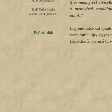
Az ördög szolgája!

S ez mennyivel elvisel
s mennyivel csodála
Bodó Csiba Gizella

Velence, 2014. június 13.
élünk."
E gondolatokkal ajánl
Évfordulók
versemmel így egyszer
Érdeklődő, Kereső Olv