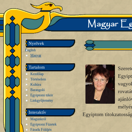
Nyelvek
English
Magyar
Tartalom
Szeret
Kezdőlap
Egyip
Történelem
vagyo
Kultúra
Barangoló
rovat
Egyiptomi tükör
ajánl
Linkgyűjtemény
mélyé
Interaktív
Egyiptom titokzatosság
Magunkról
Egyiptomi Füzetek
Fáraók Földjén