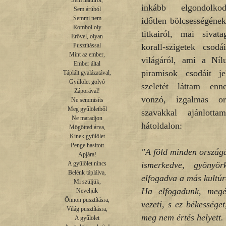
Sem hátulról,

inkább elgondolko
Sem árúból

Semmi nem

időtlen bölcsességéne
Rombol oly

titkairól, mai sivata
Erővel, olyan

korall-szigetek csodá
Pusztítással

Mint az ember,

világáról, ami a Níl
Ember által

piramisok csodáit je
Táplált gyalázatával,

Gyűlölet golyó

szeletét láttam en
Záporával!

vonzó, izgalmas o
Ne semmisíts

Meg gyűlöletből

szavakkal ajánlot
Ne maradjon

hátoldalon:
Mögötted árva,

Kinek gyűlölet

Penge hasított

"A föld minden országá
Apjára!

ismerkedve, gyönyör
A gyűlölet nincs

Belénk táplálva,

elfogadva a más kultúr
Mi szüljük,

Ha elfogadunk, megér
Neveljük

Önnön pusztításra,

vezeti, s ez békessége
Világ pusztításra,

meg nem értés helyett.
A gyűlölet
