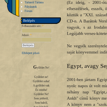
(Ez ideig, - 2001-ót
Tárlatról Tárlatra
Pályázatok
elbeszélések, esszék, 
Fórum
köztük a "XXI. század 
Belépés
CD-n. A Barátok Versl
Felhasználói név:
*
vagyok, s az Irodalm
Legújabb verses-kötete
Jelszó:
*
Ne vegyék szerénytele
saját könyvemmel indí
Elfelejtett jelszó
Egypt, avagy S
G
yűlölet Ne!

Gyűlölet ne!

2001-ben jártam Egyi
Gyűlölet soha!

nyolc napos út volt mi
A gyűlölet vak

És ostoba!

néhány nap "Egyipt,
Gyűlölet Ne!

Ankh" című könyv megí
Sem jobbról,

Sem balról,

A könyv nem a "szoká