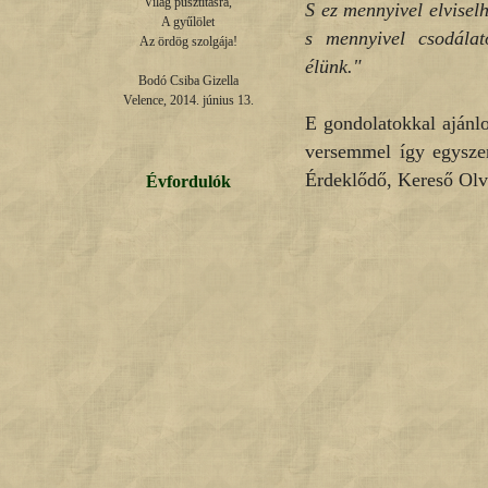
Világ pusztításra,

S ez mennyivel elvisel
A gyűlölet

s mennyivel csodála
Az ördög szolgája!

élünk."
Bodó Csiba Gizella

Velence, 2014. június 13.
E gondolatokkal ajánl
versemmel így egyszer
Érdeklődő, Kereső Olv
Évfordulók