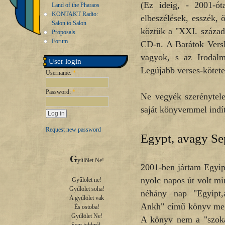
(Ez ideig, - 2001-ót
Land of the Pharaos
KONTAKT Radio:
elbeszélések, esszék, 
Salon to Salon
köztük a "XXI. század 
Proposals
Forum
CD-n. A Barátok Versl
vagyok, s az Irodalm
User login
Legújabb verses-kötete
Username:
*
Password:
*
Ne vegyék szerénytele
saját könyvemmel indí
Request new password
Egypt, avagy S
G
yűlölet Ne!

2001-ben jártam Egyi
nyolc napos út volt mi
Gyűlölet ne!

Gyűlölet soha!

néhány nap "Egyipt,
A gyűlölet vak

Ankh" című könyv megí
És ostoba!

Gyűlölet Ne!

A könyv nem a "szoká