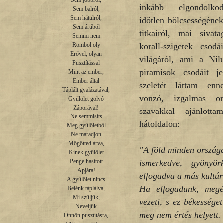
Sem jobbról,

inkább elgondolko
Sem balról,

Sem hátulról,

időtlen bölcsességéne
Sem árúból

titkairól, mai sivata
Semmi nem

korall-szigetek csodá
Rombol oly

Erővel, olyan

világáról, ami a Níl
Pusztítással

piramisok csodáit je
Mint az ember,

Ember által

szeletét láttam en
Táplált gyalázatával,

vonzó, izgalmas o
Gyűlölet golyó

Záporával!

szavakkal ajánlot
Ne semmisíts

hátoldalon:
Meg gyűlöletből

Ne maradjon

Mögötted árva,

"A föld minden országá
Kinek gyűlölet

ismerkedve, gyönyör
Penge hasított

Apjára!

elfogadva a más kultúr
A gyűlölet nincs

Ha elfogadunk, megér
Belénk táplálva,

Mi szüljük,

vezeti, s ez békessége
Neveljük

meg nem értés helyett.
Önnön pusztításra,
