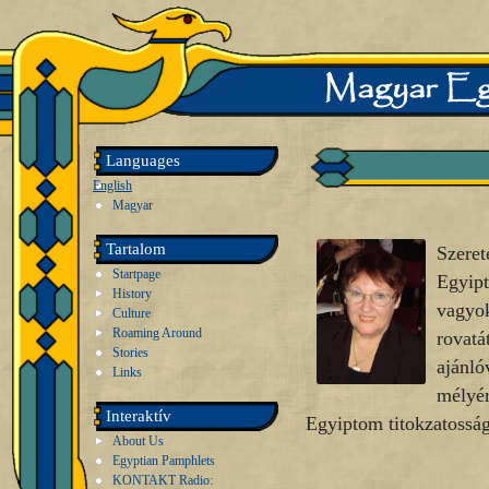
Languages
English
Magyar
Tartalom
Szeret
Startpage
Egyip
History
vagyo
Culture
Roaming Around
rovat
Stories
ajánl
Links
mélyé
Interaktív
Egyiptom titokzatosság
About Us
Egyptian Pamphlets
KONTAKT Radio: