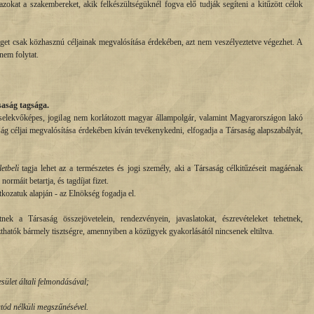
okat a szakembereket, akik felkészültségüknél fogva elő tudják segíteni a kitűzött célok
get csak közhasznú céljainak megvalósítása érdekében, azt nem veszélyeztetve végezhet. A
nem folytat.
aság tagsága.
cselekvőképes, jogilag nem korlátozott magyar állampolgár, valamint Magyarországon lakó
ág céljai megvalósítása érdekében kíván tevékenykedni, elfogadja a Társaság alapszabályát,
letbeli
tagja lehet az a természetes és jogi személy, aki a Társaság célkitűzéseit magáénak
 normáit betartja, és tagdíjat fizet.
atkozatuk alapján - az Elnökség fogadja el.
nek a Társaság összejövetelein, rendezvényein, javaslatokat, észrevételeket tehetnek,
thatók bármely tisztségre, amennyiben a közügyek gyakorlásától nincsenek eltiltva.
sület általi felmondásával;
tód nélküli megszűnésével.