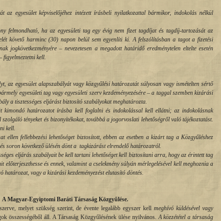
t az egyesület képviselőjéhez intézett írásbeli nyilatkozattal bármikor, indokolás nélkül
ny felmondható, ha az egyesületi tag egy évig nem fizet tagdíjat és tagdíj-tartozását az
elét követő harminc (30) napon belül sem egyenlíti ki. A felszólításban a tagot a fizetési
sának jogkövetkezményére – nevezetesen a megadott határidő eredménytelen eltelte esetén
figyelmeztetni kell.
yt, az egyesület alapszabályát vagy közgyűlési határozatát súlyosan vagy ismételten sértő
ármely egyesületi tag vagy egyesületi szerv kezdeményezésére – a taggal szemben kizárási
abály a tisztességes eljárást biztosító szabályokat meghatározta.
t kimondó határozatot írásba kell foglalni és indokolással kell ellátni; az indokolásnak
 szolgáló tényeket és bizonyítékokat, továbbá a jogorvoslati lehetőségről való tájékoztatást.
i kell.
at ellen fellebbezési lehetőséget biztosított, ebben az esetben a kizárt tag a Közgyűléshez
lés soron következő ülésén dönt a tagkizárást elrendelő határozatról.
séges eljárás szabályait be kell tartani lehetőséget kell biztosítani arra, hogy az érintett tag
it előterjeszthesse és ennek, valamint a cselekmény súlyán mérlegelésével kell meghoznia a
ró határozat, vagy a kizárási kezdeményezést elutasító döntés.
A Magyar-Egyiptomi Baráti Társaság Közgyűlése.
zerve, melyet szükség szerint, de évente legalább egyszer kell
meghívó küldésével vagy
agok összességéből áll. A Társaság Közgyűlésének ülése nyilvános.
A közzététel a társaság