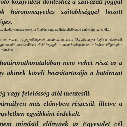
óló közgyűlési döntéshez a szavazati joggal
ok háromnegyedes szótöbbséggel hozott
éges.
e, akadályoztatása esetén
a főtitkár, vagy
az általa kijelölendő elnökségi tag elnököl.
 kell vezetni.
A jegyzőkönyvnek tartalmaznia kell a készülés helyét idejét a résztvevők
egfontosabb hozzászólások rövid lényegét, a hozott határozatokat, a lezárás időpontját a
s aláírását.
 határozathozatalában nem vehet részt az a
gy akinek közeli hozzátartozója a határozat
ség vagy felelősség alól mentesül,
ármilyen más előnyben részesül, illetve a
gyletben egyébként érdekelt.
nem minősül előnynek az Egyesület cél