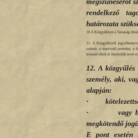
megszűnéséről sz
rendelkező tag
határozata szüks
10.A Közgyűlésen a Társaság elnök
11. A Közgyűlésről jegyzőkönyvet
számát, a napirendi pontokat, a l
levezető elnök és hitelesítők nevét é
12. A közgyűlés
személy, aki, va
alapján:
·
kötelezett
·
vagy b
megkötendő jogü
E pont esetén 