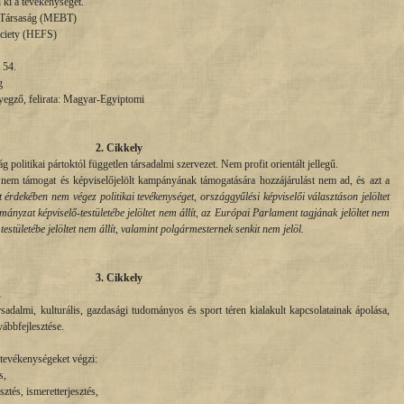
 ki a tevékenységét.
i Társaság (MEBT)
ciety (HEFS)
 54.
g
yegző, felirata: Magyar-Egyiptomi
2. Cikkely
politikai pártoktól független társadalmi szervezet. Nem profit orientált jellegű.
t nem támogat és képviselőjelölt kampányának támogatására hozzájárulást nem ad, és azt a
t érdekében nem végez politikai tevékenységet, országgyűlési képviselői választáson jelöltet
mányzat képviselő-testületébe jelöltet nem állít, az Európai Parlament tagjának jelöltet nem
 testületébe jelöltet nem állít, valamint polgármesternek senkit nem jelöl.
3. Cikkely
.
rsadalmi, kulturális, gazdasági tudományos és sport téren kialakult kapcsolatainak ápolása,
vábbfejlesztése.
tevékenységeket végzi:
s,
sztés, ismeretterjesztés,