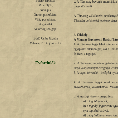
Belénk táplálva,

c. A Társaság bevonja munkájába az
Mi szüljük,

megvalósítását.
Neveljük

Önnön pusztításra,

A Társaság vállalkozási tevékenysé
Világ pusztításra,

Társaság befektetési tevékenységet 
A gyűlölet

Az ördög szolgája!

4. Cikkely
Bodó Csiba Gizella

A Magyar-Egyiptomi Baráti Társ
Velence, 2014. június 13.
1. A Társaság tagja lehet minden 
egyiptomi állampolgár, aki a Társas
és fizeti a tagdíjat.
Évfordulók
2. A Társaság tagja/támogató/
tiszte
tartja, alapszabályát elfogadja, etikai
3. A tagok felvételét - belépési nyil
4. A Társaság tagjai reszt vehet
szavazhatnak, választhatnak. Válasz
5.
A tagsági viszony megszűnik:
a) a tag kilépésével;
b)
a tagsági jogviszony egye
c)
a tag kizárásával;
d)
a tag halálával vagy jogu