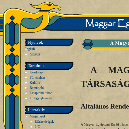
Nyelvek
A Magya
English
Magyar
Tartalom
A MAG
Kezdőlap
Történelem
TÁRSASÁG
Kultúra
Barangoló
Egyiptomi tükör
Linkgyűjtemény
Általános Rende
Interaktív
Magunkról
Elérhetőségek
A Magyar-Egyiptomi Baráti Társasá
1 %