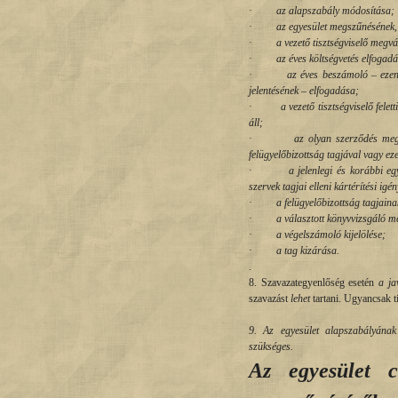
·
az alapszabály módosítása;
·
az egyesület megszűnésének,
·
a vezető tisztségviselő megv
·
az éves költségvetés elfogad
·
az éves beszámoló – ezen 
jelentésének – elfogadása;
·
a vezető tisztségviselő fele
áll;
·
az olyan szerződés megk
felügyelőbizottság tagjával vagy ez
·
a jelenlegi és korábbi eg
szervek tagjai elleni kártérítési igé
·
a felügyelőbizottság tagjain
·
a választott könyvvizsgáló m
·
a végelszámoló kijelölése;
·
a tag kizárása.
.
8. Szavazategyenlőség esetén
a ja
szavazást
lehet
tartani. Ugyancsak ti
9. Az egyesület alapszabályána
szükséges.
Az egyesület c