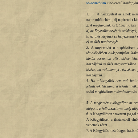
www.mebt.hu
elnevezésű honlapján 
1. A Közgyűlést az elnök akadályo
napirendtől eltérni, új napirendet k
2. A meghívónak tartalmaznia kell
a)
az Egyesület nevét és székhelyét;
b)
az ülés idejének és helyszínének 
c)
az ülés napirendjét.
3. A napirendet a meghívóban oly
témakörökben álláspontjukat kiala
hívták össze, az ülést akkor leh
hozzájárul az ülés megtartásához.
kivéve, ha valamennyi részvételr
hozzájárul.
4. Ha a közgyűlés nem volt határ
jelenlévők létszámára tekintet nélk
szóló meghívóban a távolmaradás k
5. A megismételt közgyűlést az er
időpontra kell összehívni, mely idő
6. A Közgyűlésen szavazati joggal a
A Közgyűlésen a tiszteletbeli eln
vehetnek részt.
7. A Közgyűlés kizárólagos hatáskör