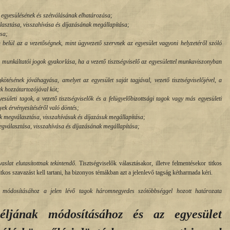
 egyesülésének és szétválásának elhatározása;
álasztása, visszahívása és díjazásának megállapítása;
ása;
belül az a vezetőségnek, mint ügyvezető szervnek az egyesület vagyoni helyzetéről szóló
tti munkáltatói jogok gyakorlása, ha a vezető tisztségviselő az egyesülettel munkaviszonyban
ötésének jóváhagyása, amelyet az egyesület saját tagjával, vezető tisztségviselőjével, a
ek hozzátartozójával köt;
yesületi tagok, a vezető tisztségviselők és a felügyelőbizottsági tagok vagy más egyesületi
nyek érvényesítéséről való döntés;
ak megválasztása, visszahívásuk és díjazásuk megállapítása;
egválasztása, visszahívása és díjazásának megállapítása;
vaslat elutasítottnak tekintendő.
Tisztségviselők választásakor, illetve felmentésekor titkos
tkos szavazást kell tartani, ha bizonyos témákban azt a jelenlevő tagság kétharmada kéri.
k módosításához a jelen lévő tagok háromnegyedes szótöbbséggel hozott határozata
éljának módosításához és az egyesület