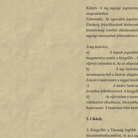
Kilépés: A tag tagsági jogviszonyá
megszüntetheti.
Felmondás: Az egyesületi jogviszo
Elnökség felszólításának kézhezvét
kötelezettség ismételt elmulasztá
tagsági viszonyának felmondására - 
A tag kizárása:
a)
A tagnak jogszabál
magatartása esetén a közgyűlés – b
eljárást folytathat le, ha az alapsz
b)
A tag kizárásá
tartalmaznia kell a kizárás alapjául
A kizáró határozatot a taggal közöln
c)
A kizáró határoz
fordulhat fellebbezésével. A közgyű
d)
Az eljárásban a tisztes
védekezését előadhassa, bizonyítéka
határozatot. A határozat lehet kizá
5. Cikkely
.
A Közgyűlés a Társaság legfőbb s
közzétételével
összehívni, és az a t