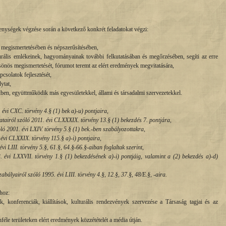
enységek végzése során a következő konkrét feladatokat végzi:
s megismertetésében és népszerűsítésében,
urális emlékeinek, hagyományainak további felkutatásában és megőrzésében, segíti az erre
sönös megismertetését, fórumot teremt az elért eredmények megvitatására,
pcsolatok fejlesztését,
ytat,
kben, együttműködik más egyesületekkel, állami és társadalmi szervezetekkel.
 évi CXC. törvény 4.§ (1) bek a)-u) pontjaira,
airól szóló 2011. évi CLXXXIX. törvény 13.§ (1) bekezdés 7. pontjára,
ló 2001. évi LXIV. törvény 5.§ (1) bek.-ben szabályozottakra,
évi CLXXIX. törvény 115.§ a)-i) pontjaira,
vi LIII. törvény 5.§, 61.§, 64.§-66.§-aiban foglaltak szerint,
. évi LXXVII. törvény 1.§ (1) bekezdésének a)-i) pontjáig, valamint a (2) bekezdés a)-d)
bályairól szóló 1995. évi LIII. törvény 4.§, 12.§, 37.§, 48/E.§, -aira.
khoz:
ek, konferenciák, kiállítások, kulturális rendezvények szervezése a Társaság tagjai és az
éle területeken elért eredmények közzétételét a média útján.