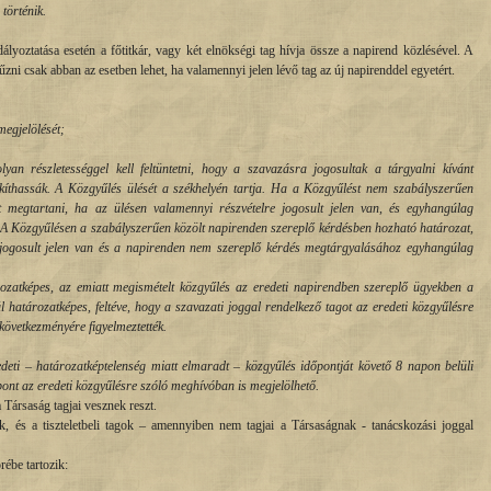
történik.
ztatása esetén a főtitkár, vagy két elnökségi tag hívja össze a napirend közlésével. A
itűzni csak abban az esetben lehet, ha valamennyi jelen lévő tag az új napirenddel egyetért.
megjelölését;
an részletességgel kell feltüntetni, hogy a szavazásra jogosultak a tárgyalni kívánt
kíthassák. A Közgyűlés ülését a székhelyén tartja. Ha a Közgyűlést nem szabályszerűen
et megtartani, ha az ülésen valamennyi részvételre jogosult jelen van, és egyhangúlag
 A Közgyűlésen a szabályszerűen közölt napirenden szereplő kérdésben hozható határozat,
e jogosult jelen van és a napirenden nem szereplő kérdés megtárgyalásához egyhangúlag
ozatképes, az emiatt megismételt közgyűlés az eredeti napirendben szereplő ügyekben a
ül határozatképes, feltéve, hogy a szavazati joggal rendelkező tagot az eredeti közgyűlésre
övetkezményére figyelmeztették.
edeti – határozatképtelenség miatt elmaradt – közgyűlés időpontját követő 8 napon belüli
pont az eredeti közgyűlésre szóló meghívóban is megjelölhető.
 Társaság tagjai vesznek reszt.
ök, és a tiszteletbeli tagok – amennyiben nem tagjai a Társaságnak - tanácskozási joggal
ébe tartozik: