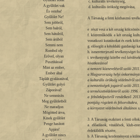
Gyűlölet soha!

c. kulturális tevékenység,
A gyűlölet vak

d. kulturális örökség megóvása,
És ostoba!

Gyűlölet Ne!

A Társaság a fenti közhasznú tevék
Sem jobbról,

Sem balról,

e részt vesz a két ország kölcsönö
Sem hátulról,

f. közreműködik a két ország kult
Sem árúból

vonatkozó kutatásokat és ezek kölc
Semmi nem

g. elősegíti a kétoldalú gazdasági ka
Rombol oly

h. ismeretterjesztő tevékenységet fol
Erővel, olyan

i. tevékenységi körébe eső kérdése
Pusztítással

hivatkozással
Mint az ember,

a nemzeti köznevelésről szóló 2011.
Ember által

a Magyarország helyi önkormányzat
Táplált gyalázatával,

a kulturális örökség védelméről szó
Gyűlölet golyó

a nemzetiségek jogairól szóló 2011.
Záporával!

a természetvédelemről szóló 1996. é
Ne semmisíts

a felnőttképzésről rendelkező 2013
Meg gyűlöletből

pontjáig rögzített és felsoroltakra,
Ne maradjon

a környezet védelmének általános sza
Mögötted árva,

Kinek gyűlölet

3. A Társaság eszközei a fenti célo
Penge hasított

a. előadások, vitaülések, klub-est
Apjára!

érdeklődők részére,
A gyűlölet nincs

b. A Társaság kezdeményezi a különf