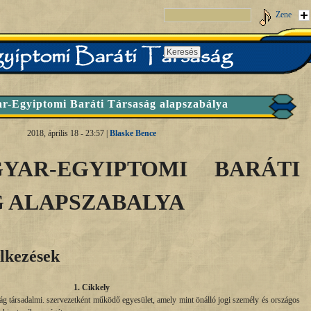
Zene
r-Egyiptomi Baráti Társaság alapszabálya
2018, április 18 - 23:57 |
Blaske Bence
YAR-EGYIPTOMI BARÁTI
 ALAPSZABALYA
lkezések
1. Cikkely
g társadalmi. szervezetként működő egyesület, amely mint önálló jogi személy és országos