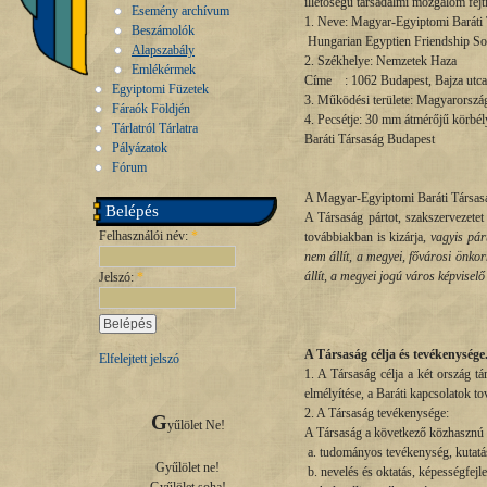
illetőségű társadalmi mozgalom fejti
Esemény archívum
1. Neve: Magyar-Egyiptomi Barát
Beszámolók
Hungarian Egyptien Friendship So
Alapszabály
2. Székhelye: Nemzetek Haza
Emlékérmek
Címe : 1062 Budapest, Bajza utca
Egyiptomi Füzetek
3. Működési területe: Magyarorszá
Fáraók Földjén
4. Pecsétje: 30 mm átmérőjű körbél
Tárlatról Tárlatra
Baráti Társaság Budapest
Pályázatok
Fórum
A Magyar-Egyiptomi Baráti Társaság 
Belépés
A Társaság pártot, szakszervezete
Felhasználói név:
*
továbbiakban is kizárja,
vagyis pár
nem állít, a megyei, fővárosi önkor
állít, a megyei jogú város képviselő
Jelszó:
*
A Társaság célja és tevékenysége
Elfelejtett jelszó
1. A Társaság célja a két ország tá
elmélyítése, a Baráti kapcsolatok to
2. A Társaság tevékenysége:
G
yűlölet Ne!

A Társaság a következő közhasznú 
a. tudományos tevékenység, kutatá
Gyűlölet ne!

b. nevelés és oktatás, képességfejle