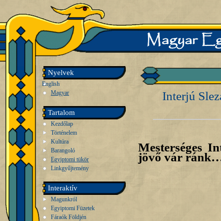
Nyelvek
English
Magyar
Interjú Slez
Tartalom
Kezdőlap
Történelem
Kultúra
Mesterséges In
Barangoló
jövő vár ránk
Egyiptomi tükör
Linkgyűjtemény
Interaktív
Magunkról
Egyiptomi Füzetek
Fáraók Földjén