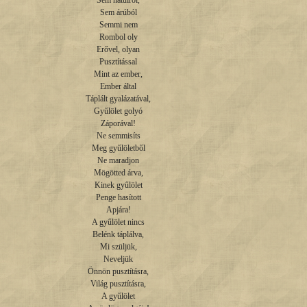
Sem hátulról,

Sem árúból

Semmi nem

Rombol oly

Erővel, olyan

Pusztítással

Mint az ember,

Ember által

Táplált gyalázatával,

Gyűlölet golyó

Záporával!

Ne semmisíts

Meg gyűlöletből

Ne maradjon

Mögötted árva,

Kinek gyűlölet

Penge hasított

Apjára!

A gyűlölet nincs

Belénk táplálva,

Mi szüljük,

Neveljük

Önnön pusztításra,

Világ pusztításra,

A gyűlölet
