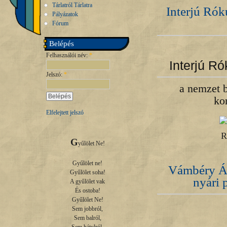
Tárlatról Tárlatra
Interjú Rók
Pályázatok
Fórum
Belépés
Felhasználói név:
*
Interjú Ró
Jelszó:
*
a nemzet b
ko
Elfelejtett jelszó
G
yűlölet Ne!

Gyűlölet ne!

Vámbéry Ár
Gyűlölet soha!

nyári 
A gyűlölet vak

És ostoba!

Gyűlölet Ne!

Sem jobbról,

Sem balról,
