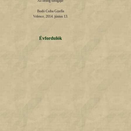
Az ördög szolgája!

Bodó Csiba Gizella

Velence, 2014. június 13.
Évfordulók