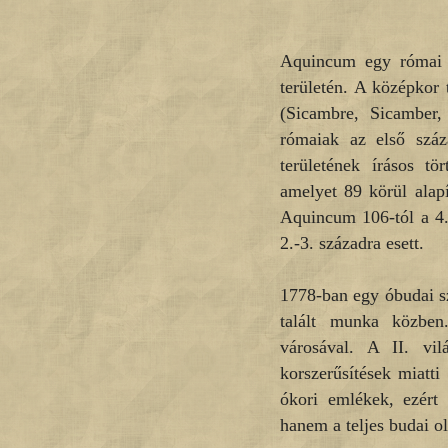
Aquincum egy római t
területén. A középkor
(Sicambre, Sicamber,
rómaiak az első száz
területének írásos t
amelyet 89 körül alapí
Aquincum 106-tól a 4.
2.-3. századra esett.
1778-ban egy óbudai s
talált munka közben
városával. A II. vil
korszerűsítések miatti
ókori emlékek, ezért
hanem a teljes budai old