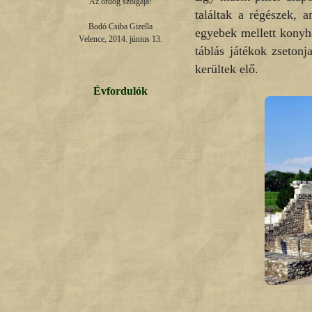
Az ördög szolgája!

találtak a régészek, 
Bodó Csiba Gizella

egyebek mellett konyha
Velence, 2014. június 13.
táblás játékok zsetonj
kerültek elő.
Évfordulók