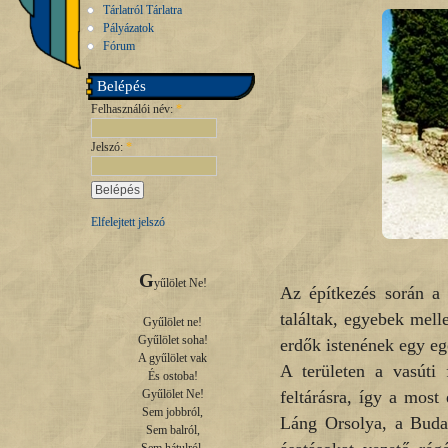
Tárlatról Tárlatra
Pályázatok
Fórum
Belépés
Felhasználói név:
*
Jelszó:
*
Elfelejtett jelszó
G
yűlölet Ne!

Az építkezés során a 
találtak, egyebek mell
Gyűlölet ne!

Gyűlölet soha!

erdők istenének egy e
A gyűlölet vak

A területen a vasúti
És ostoba!

feltárásra, így a most
Gyűlölet Ne!

Sem jobbról,

Láng Orsolya, a Bud
Sem balról,
