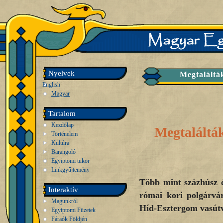
Nyelvek
Megtalálták
English
Magyar
Tartalom
Kezdőlap
Megtalálták
Történelem
Kultúra
Barangoló
Egyiptomi tükör
Linkgyűjtemény
Több mint százhúsz 
Interaktív
római kori polgárvá
Magunkról
Híd-Esztergom vasútv
Egyiptomi Füzetek
Fáraók Földjén