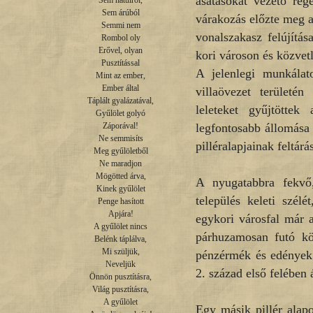
ásatásokat vezető rég
Sem hátulról,

Sem árúból

várakozás előzte meg a
Semmi nem

vonalszakasz felújítá
Rombol oly

Erővel, olyan

kori városon és közvet
Pusztítással

A jelenlegi munkálat
Mint az ember,

Ember által

villaövezet területé
Táplált gyalázatával,

leleteket gyűjtötte
Gyűlölet golyó

legfontosabb állomása 
Záporával!

Ne semmisíts

pilléralapjainak feltárá
Meg gyűlöletből

Ne maradjon

Mögötted árva,

A nyugatabbra fekvő,
Kinek gyűlölet

település keleti szélé
Penge hasított

Apjára!

egykori városfal már a
A gyűlölet nincs

párhuzamosan futó köv
Belénk táplálva,

Mi szüljük,

pénzérmék és edények 
Neveljük

2. század első felében 
Önnön pusztításra,

Világ pusztításra,

A gyűlölet

Egy másik pillér alap