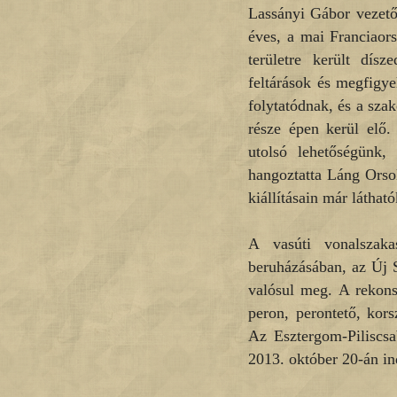
Lassányi Gábor vezető 
éves, a mai Franciaor
területre került dís
feltárások és megfigy
folytatódnak, és a sza
része épen kerül elő.
utolsó lehetőségünk,
hangoztatta Láng Orso
kiállításain már láthat
A vasúti vonalszakas
beruházásában, az Új S
valósul meg. A rekons
peron, perontető, korsz
Az Esztergom-Piliscsa
2013. október 20-án i