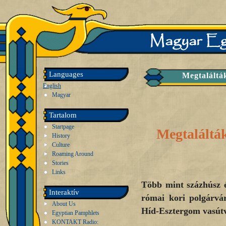
Languages
Megtalálták
English
Magyar
Tartalom
Startpage
Megtalálták
History
Culture
Roaming Around
Stories
Links
Több mint százhúsz 
Interaktív
római kori polgárvá
About Us
Híd-Esztergom vasútv
Egyptian Pamphlets
KONTAKT Radio: