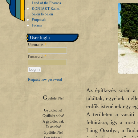
Land of the Pharaos
KONTAKT Radio:
Salon to Salon
Proposals
Forum
User login
Username:
*
Password:
*
Request new password
Az építkezés során a 
G
találtak, egyebek mell
yűlölet Ne!

erdők istenének egy e
Gyűlölet ne!

A területen a vasúti
Gyűlölet soha!

feltárásra, így a most
A gyűlölet vak

És ostoba!

Láng Orsolya, a Bud
Gyűlölet Ne!
