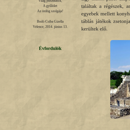
Világ pusztításra,

találtak a régészek, 
A gyűlölet

Az ördög szolgája!

egyebek mellett konyha
táblás játékok zsetonj
Bodó Csiba Gizella

Velence, 2014. június 13.
kerültek elő.
Évfordulók