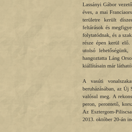
Lassányi Gábor vezető 
éves, a mai Franciaor
területre került dís
feltárások és megfigy
folytatódnak, és a sza
része épen kerül elő.
utolsó lehetőségünk,
hangoztatta Láng Orso
kiállításain már láthat
A vasúti vonalszakas
beruházásában, az Új S
valósul meg. A rekons
peron, perontető, korsz
Az Esztergom-Piliscsa
2013. október 20-án i