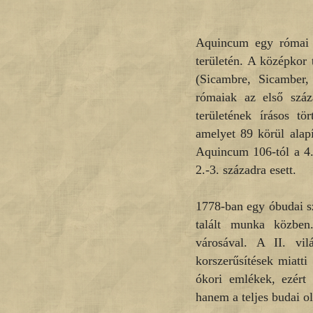
Aquincum egy római t
területén. A középkor
(Sicambre, Sicamber,
rómaiak az első száz
területének írásos t
amelyet 89 körül alapí
Aquincum 106-tól a 4.
2.-3. századra esett.
1778-ban egy óbudai s
talált munka közben
városával. A II. vil
korszerűsítések miatti
ókori emlékek, ezért
hanem a teljes budai old