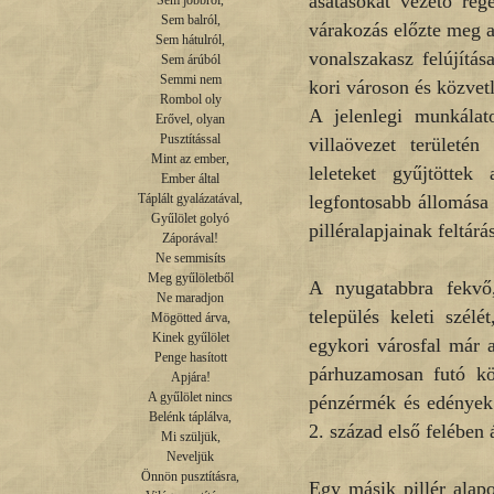
ásatásokat vezető rég
Sem jobbról,

Sem balról,

várakozás előzte meg a
Sem hátulról,

vonalszakasz felújítá
Sem árúból

Semmi nem

kori városon és közvet
Rombol oly

A jelenlegi munkálat
Erővel, olyan

Pusztítással

villaövezet területé
Mint az ember,

leleteket gyűjtötte
Ember által

legfontosabb állomása 
Táplált gyalázatával,

Gyűlölet golyó

pilléralapjainak feltárá
Záporával!

Ne semmisíts

Meg gyűlöletből

A nyugatabbra fekvő,
Ne maradjon

település keleti szélé
Mögötted árva,

Kinek gyűlölet

egykori városfal már a
Penge hasított

párhuzamosan futó köv
Apjára!

A gyűlölet nincs

pénzérmék és edények 
Belénk táplálva,

2. század első felében 
Mi szüljük,

Neveljük

Önnön pusztításra,

Egy másik pillér alap