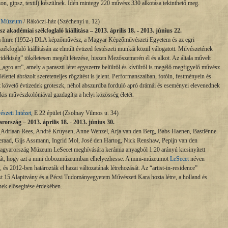
zon, gipsz, textil) készülnek. Idén mintegy 220 művész 330 alkotása tekinthető meg.
ti Múzeum
/ Rákóczi-ház (Széchenyi u. 12)
akadémiai székfoglaló kiállítása – 2013. április 18. - 2013. június 22.
ukta Imre (1952-) DLA képzőművész, a Magyar Képzőművészeti Egyetem és az egri
zékfoglaló kiállításán az elmúlt évtized festészeti munkái közül válogatott. Művészetének
idékiség” tökéletesen megélt létezése, hiszen Mezőszemerén él és alkot. Az általa művelt
„agro art”, amely a paraszti létet egyszerre belülről és kívülről is megélő megfigyelő művész
lélettel ábrázolt szeretetteljes rögzítést is jelent. Performanszaiban, fotóin, festményein és
zt követő évtizedek groteszk, néhol abszurdba forduló apró drámái és eseményei elevenednek
is művészkolóniával gazdagítja a helyi közösség életét.
zeti Intézet
, E 22 épület (Zsolnay Vilmos u. 34)
szág – 2013. április 18. - 2013. június 30.
(Adriaan Rees, André Kruysen, Anne Wenzel, Arja van den Berg, Babs Haenen, Bastiënne
raad, Gijs Assmann, Ingrid Mol, José den Hartog, Nick Renshaw, Pepijn van den
agyarország Múzeum LeSecet meghívására kerámia anyagból 1:20 arányú kicsinyített
tását, hogy azt a mini dobozmúzeumban elhelyezhesse. A mini-múzeumot
LeSecet
néven
 és 2012-ben határozták el hazai változatának létrehozását. Az “artist-in-residence”
st 15 Alapitvány és a Pécsi Tudományegyetem Művészeti Kara hozta létre, a holland és
k elősegitése érdekében.