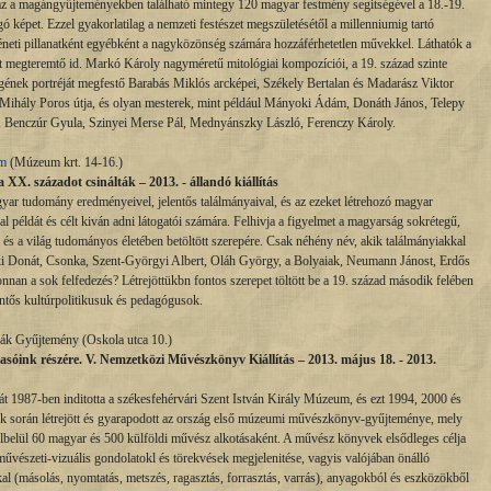
 a magángyűjteményekben található mintegy 120 magyar festmény segitségével a 18.-19.
ogó képet. Ezzel gyakorlatilag a nemzeti festészet megszületésétől a millenniumig tartó
örténeti pillanatként egyébként a nagyközönség számára hozzáférhetetlen művekkel. Láthatók a
 megteremtő id. Markó Károly nagyméretű mitológiai kompozíciói, a 19. század szinte
ének portréját megfestő Barabás Miklós arcképei, Székely Bertalan és Madarász Viktor
Mihály Poros útja, és olyan mesterek, mint például Mányoki Ádám, Donáth János, Telepy
, Benczúr Gyula, Szinyei Merse Pál, Mednyánszky László, Ferenczy Károly.
um
(Múzeum krt. 14-16.)
XX. századot csinálták – 2013. - állandó kiállítás
gyar tudomány eredményeivel, jelentős találmányaival, és az ezeket létrehozó magyar
példát és célt kiván adni látogatói számára. Felhivja a figyelmet a magyarság sokrétegű,
 és a világ tudományos életében betöltött szerepére. Csak néhény név, akik találmányiakkal
ki Donát, Csonka, Szent-Györgyi Albert, Oláh György, a Bolyaiak, Neumann Jánost, Erdős
onnan a sok felfedezés? Létrejöttükbn fontos szerepet töltött be a 19. század második felében
entős kultúrpolitikusuk és pedagógusok.
ák Gyűjtemény (Oskola utca 10.)
sóink részére. V. Nemzetközi Művészkönyv Kiállítás – 2013. május 18. - 2013.
t 1987-ben inditotta a székesfehérvári Szent István Király Múzeum, és ezt 1994, 2000 és
tok során létrejött és gyarapodott az ország első múzeumi művészkönyv-gyűjteménye, mely
ülbelül 60 magyar és 500 külföldi művész alkotásaként. A művész könyvek elsődleges célja
vészeti-vizuális gondolatokl és törekvések megjelenitése, vagyis valójában önálló
al (másolás, nyomtatás, metszés, ragasztás, forrasztás, varrás), anyagokból és eszközökből