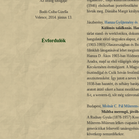
foglalkozó , majd kultúrmérnökként
Az ördög szolgája!

(1946) elsősorban portréfestőként
hivták meg. Dániába Margit királynő
Bodó Csiba Gizella

Velence, 2014. június 13.
Jászberény,
Hamza Gyűjtemény és J
Különös találkozás. Ha
tárlat stand- és werkfotókra, dokum
hangulatát idéző tárgyakra alapoz, 
Évfordulók
(1903-1993) Olaszországban és Braz
filmklub látogatásával lehet megisme
Hamza D. Ákos 1903-ban Hódmezővás
Aradra, majd az első világégés ide
Kecskeméten érettségizett. A Magy
ösztöndíjjal és Csók István festőmű
asszisztensként. Így jutott a neves fr
1938-ban hazatért, és néhány barátj
aratott átütő sikert a hazai mozikba
fi-t, a western-t), sőt még színvona
Budapest,
Molnár C. Pál Műterem
Múltba merengő, jövőbe
A Rudnay Gyula (1878-1957) Kossuth
Műterem-Múzeum lelkes csapatán kivü
generációkat felnevelő tanáregyénisé
következp nemzedékekre.