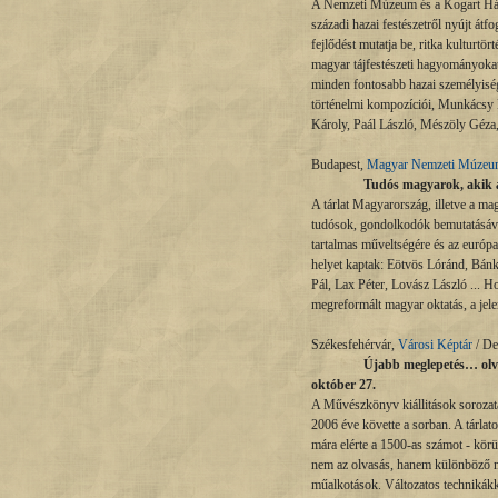
A Nemzeti Múzeum és a Kogart Ház
századi hazai festészetről nyújt átf
fejlődést mutatja be, ritka kulturt
magyar tájfestészeti hagyományokat
minden fontosabb hazai személyiség
történelmi kompozíciói, Munkácsy 
Károly, Paál László, Mészöly Géza
Budapest,
Magyar Nemzeti Múze
Tudós magyarok, akik a 
A tárlat Magyarország, illetve a ma
tudósok, gondolkodók bemutatásával 
tartalmas műveltségére és az európa
helyet kaptak: Eötvös Lóránd, Bán
Pál, Lax Péter, Lovász László ... H
megreformált magyar oktatás, a jel
Székesfehérvár,
Városi Képtár
/ De
Újabb meglepetés… olva
október 27.
A Művészkönyv kiállitások sorozatá
2006 éve követte a sorban. A tárla
mára elérte a 1500-as számot - kör
nem az olvasás, hanem különböző mű
műalkotások. Változatos technikákk