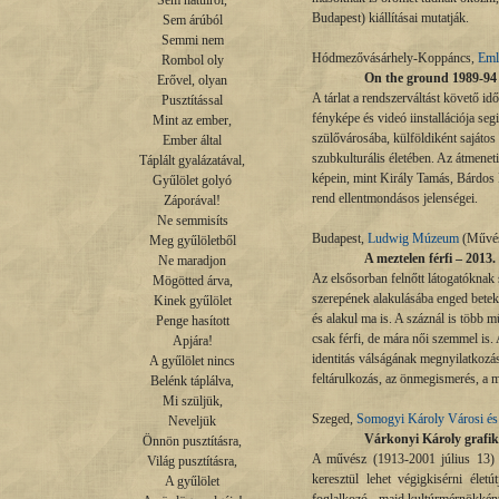
Sem hátulról,

Budapest) kiállításai mutatják.
Sem árúból

Semmi nem

Hódmezővásárhely-Koppáncs,
Eml
Rombol oly

On the ground 1989-94 –
Erővel, olyan

A tárlat a rendszerváltást követő i
Pusztítással

fényképe és videó iinstallációja se
Mint az ember,

szülővárosába, külföldiként sajátos
Ember által

szubkulturális életében. Az átmenet
Táplált gyalázatával,

képein, mint Király Tamás, Bárdos 
Gyűlölet golyó

rend ellentmondásos jelenségei.
Záporával!

Ne semmisíts

Budapest,
Ludwig Múzeum
(Művész
Meg gyűlöletből

A meztelen férfi
– 2013.
Ne maradjon

Az elsősorban felnőtt látogatóknak 
Mögötted árva,

szerepének alakulásába enged beteki
Kinek gyűlölet

és alakul ma is. A száznál is több m
Penge hasított

csak férfi, de mára női szemmel is.
Apjára!

identitás válságának megnyilatkozá
A gyűlölet nincs

feltárulkozás, az önmegismerés, a 
Belénk táplálva,

Mi szüljük,

Szeged,
Somogyi Károly Városi é
Neveljük

Várkonyi Károly grafiku
Önnön pusztításra,

A művész (1913-2001 július 13) s
Világ pusztításra,

keresztül lehet végigkisérni élet
A gyűlölet
