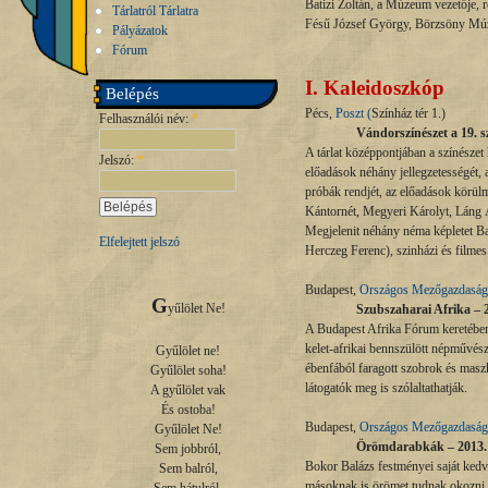
Batizi Zoltán, a Múzeum vezetője, 
Tárlatról Tárlatra
Fésű József György, Börzsöny Mú
Pályázatok
Fórum
I.
Kaleidoszkóp
Belépés
Pécs,
Poszt (
Színház tér 1.)
Felhasználói név:
*
Vándorszínészet a 19. s
A tárlat középpontjában a színészet 
Jelszó:
*
előadások néhány jellegzetességét, az
próbák rendjét, az előadások körülm
Kántornét, Megyeri Károlyt, Láng Á
Megjelenit néhány néma képletet Ba
Elfelejtett jelszó
Herczeg Ferenc), szinházi és filmes
Budapest,
Országos Mezőgazdaság
G
yűlölet Ne!

Szubszaharai Afrika – 2
A Budapest Afrika Fórum keretében,
kelet-afrikai bennszülött népművés
Gyűlölet ne!

ébenfából faragott szobrok és masz
Gyűlölet soha!

látogatók meg is szólaltathatják.
A gyűlölet vak

És ostoba!

Budapest,
Országos Mezőgazdaság
Gyűlölet Ne!

Örömdarabkák – 2013. j
Sem jobbról,

Bokor Balázs festményei saját kedvt
Sem balról,

másoknak is örömet tudnak okozni, 