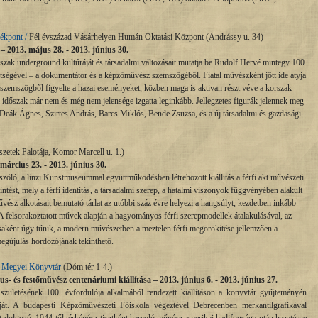
ékpont /
Fél évszázad Vásárhelyen Humán Oktatási Központ (Andrássy u. 34)
 2013. május 28. - 2013. június 30.
dőszak underground kultúráját és társadalmi változásait mutatja be Rudolf Hervé mintegy 100
gitségével – a dokumentátor és a képzőművész szemszögéből. Fiatal művészként jött ide atyja
 szemszögből figyelte a hazai eseményeket, közben maga is aktivan részt véve a korszak
i időszak már nem és még nem jelensége izgatta leginkább. Jellegzetes figurák jelennek meg
Deák Ágnes, Szirtes András, Barcs Miklós, Bende Zsuzsa, és a új társadalmi és gazdasági
etek Palotája, Komor Marcell u. 1.)
 március 23. - 2013. június 30.
szóló, a linzi Kunstmuseummal együttműködésben létrehozott kiállitás a férfi akt művészeti
ntést, mely a férfi identitás, a társadalmi szerep, a hatalmi viszonyok függvényében alakult
űvész alkotásait bemutató tárlat az utóbbi száz évre helyezi a hangsúlyt, kezdetben inkább
 A felsorakoztatott művek alapján a hagyományos férfi szerepmodellek átalakulásával, az
saként úgy tűnik, a modern művészetben a meztelen férfi megörökitése jellemzően a
megújulás hordozójának tekinthető.
s Megyei Könyvtár
(Dóm tér 1-4.)
s- és festőművész centenáriumi kiállítása – 2013.
június 6. - 2013.
június 27.
zületésének 100. évfordulója alkalmából rendezett kiállításon a könyvtár gyűjteményén
útját. A budapesti Képzőművészeti Főiskola végeztével Debrecenben merkantilgrafikával