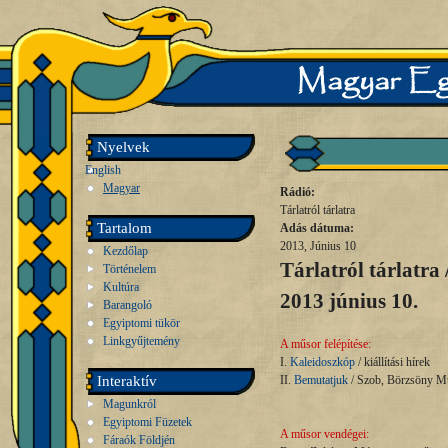
Nyelvek
English
Magyar
Rádió:
Tárlatról tárlatra
Tartalom
Adás dátuma:
2013, Június 10
Kezdőlap
Tárlatról tárlatra 
Történelem
Kultúra
2013 június 10.
Barangoló
Egyiptomi tükör
Linkgyűjtemény
A műsor felépítése:
I.
Kaleidoszkóp
/ kiállítási hírek
Interaktív
II.
Bemutatjuk
/ Szob, Börzsöny
Magunkról
Egyiptomi Füzetek
A műsor vendégei:
Fáraók Földjén