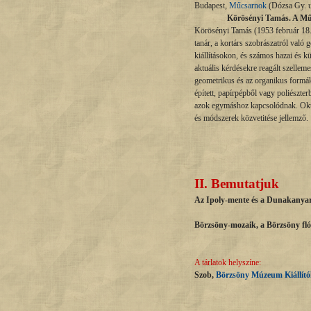
Budapest,
Műcsarnok
(Dózsa Gy. 
Körösényi Tamás. A Művé
Körösényi Tamás (1953 február 18. 
tanár, a kortárs szobrászatról való
kiállításokon, és számos hazai és k
aktuális kérdésekre reagált szellem
geometrikus és az organikus formák h
épített, papírpépből vagy poliészter
azok egymáshoz kapcsolódnak. Oktat
és módszerek közvetitése jellemző.
II. Bemutatjuk
Az Ipoly-mente és a Dunakanyar r
Börzsöny-mozaik, a Börzsöny fló
A tárlatok helyszíne:
Szob,
Börzsöny Múzeum Kiállító