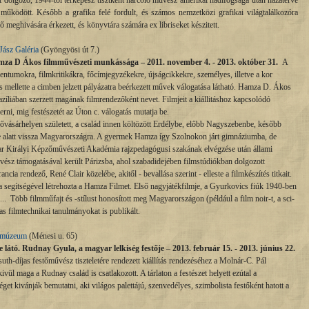
 dolgozó, 1944-től térképész tisztként harcoló művész amerikai hadifogsága után hazatérve
 működött. Később a grafika felé fordult, és számos nemzetközi grafikai világtalálkozóra
 meghivására érkezett, és könyvtára számára ex libriseket készitett.
ász Galéria
(Gyöngyösi út 7.)
mza D Ákos filmművészeti munkássága – 2011. november 4. - 2013. október 31.
A
entumokra, filmkritikákra, főcímjegyzékekre, újságcikkekre, személyes, illetve a kor
és mellette a cimben jelzett pályázatra beérkezett művek válogatása látható. Hamza D. Ákos
íliában szerzett magának filmrendezőként nevet. Filmjeit a kiállitáshoz kapcsolódó
rni, mig festészetét az Úton c. válogatás mutatja be.
árhelyen született, a család innen költözött Erdélybe, előbb Nagyszebenbe, később
je alatt vissza Magyarországra. A gyermek Hamza így Szolnokon járt gimnáziumba, de
ar Királyi Képzőművészeti Akadémia rajzpedagógusi szakának elvégzése után állami
vész támogatásával került Párizsba, ahol szabadidejében filmstúdiókban dolgozott
ancia rendező, René Clair közelébe, akitől - bevallása szerint - elleste a filmkészítés titkait.
a segítségével létrehozta a Hamza Filmet. Első nagyjátékfilmje, a Gyurkovics fiúk 1940-ben
n... Több filmműfajt és -stílust honosított meg Magyarországon (például a film noir-t, a sci-
las filmtechnikai tanulmányokat is publikált.
-múzeum
(Ménesi u. 65)
 látó.
Rudnay Gyula, a magyar lelkiség festője
–
2013
. február 15. - 2013. június 22.
-díjas festőművész tiszteletére rendezett kiállítás rendezéséhez a Molnár-C. Pál
l maga a Rudnay család is csatlakozott. A tárlaton a festészet helyett ezútal a
get kivánják bemutatni, aki világos palettájú, szenvedélyes, szimbolista festőként hatott a