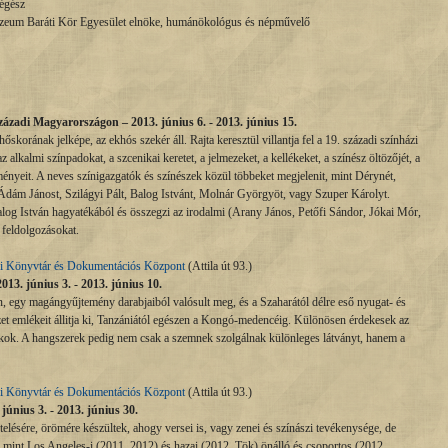
régész
zeum Baráti Kör Egyesület elnöke, humánökológus és népművelő
zázadi Magyarországon – 2013. június 6. - 2013. június 15.
hőskorának jelképe, az ekhós szekér áll. Rajta keresztül villantja fel a 19. századi színházi
 alkalmi színpadokat, a szcenikai keretet, a jelmezeket, a kellékeket, a színész öltözőjét, a
ényeit. A neves színigazgatók és színészek közül többeket megjelenit, mint Dérynét,
dám Jánost, Szilágyi Pált, Balog Istvánt, Molnár Györgyöt, vagy Szuper Károlyt.
log István hagyatékából és összegzi az irodalmi (Arany János, Petőfi Sándor, Jókai Mór,
 feldolgozásokat.
i Könyvtár és Dokumentációs Központ
(Attila út 93.)
013. június 3. - 2013. június 10.
 egy magángyűjtemény darabjaiból valósult meg, és a Szaharától délre eső nyugat- és
zet emlékeit állitja ki, Tanzániától egészen a Kongó-medencéig. Különösen érdekesek az
kok. A hangszerek pedig nem csak a szemnek szolgálnak különleges látványt, hanem a
i Könyvtár és Dokumentációs Központ
(Attila út 93.)
únius 3. - 2013. június 30.
elésére, örömére készültek, ahogy versei is, vagy zenei és színászi tevékenysége, de
mint Los Angeles-i (2011, 2012) és hazai (2012, Tök) önálló és csoportos (2012 ,