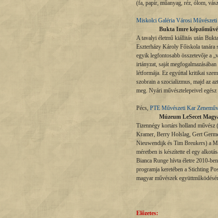
(fa, papír, műanyag, réz, ólom, vás
Miskolci Galéria Városi Művésze
Bukta Imre képzőművész 
A tavalyi életmű kiállitás után B
Eszterházy Károly Főiskola tanára s
egyik legfontosabb összetevője a „v
irtányzat, saját megfogalmazásában 
létformája. Ez egyúttal kritikai szem
szobrain a szocializmus, majd az a
meg. Nyári művésztelepeivel egész k
Pécs,
PTE Művészeti Kar Zeneművés
Múzeum LeSecet Magyaror
Tizennégy kortárs holland művész 
Kramer, Berry Holslag, Gert Germe
Nieuwendijk és Tim Breukers) a M
méretben is készítette el egy alko
Bianca Runge hívta életre 2010-ben,
programja keretében a Stichting Po
magyar művészek együttműködéséne
Előzetes: