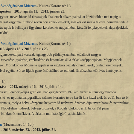
 Vendéglátóipari Múzeum
/ Kultea (Korona tér 1.)
pesten – 2013. április 11. - 2013. június 23.
ykori neves biztosító társaságok által emelt díszes palotákat közül több a mai napig is
 felirat vagy mai funkció révén őrzi ennek emlékét, máskor ezt már a feledés homálya fedi. A
itás rájuk is felhivja a figyelmet korabeli és napjainkban készült fényképekkel, alaprajzokkal,
tekkel.
 Vendéglátóipari Múzeum
/ Kultea (Korona tér 1.)
13. április 18. - 2013. június 23.
gynevezett ipari korszak legnagyobb példányszámban előállított magyar
tervezése, gyártása, értékesítése és használata áll a tárlat középpontjában. Megjelennek
obox, Momikon és Mometta gépek is az egykori osztálykirándulások, családi események,
el együtt. Sőt az ifjabb generáció átélheti az otthoni, fürdőszobai előhívás élményét is.
 1.)
ása – 2013. március 16. - 2013. július 14.
ész, Ferenczy-díjas grafikus, bankjegytervező 1978-tól vezeti a Pénzjegynyomda
itó- és nyomtatványgrafikus számos Forintos terve került ki a kezei alól, és 2011-ben az ő
korona is, mely a helyi készpénzt helyettesítő utalvány. Számos dijat nyert hazai és nemzetközi
 a Nobel-dijas tudósok bélyegsorozatot, a Kodály blokkot, a II. János Pál pápa
 blokkot és emlékivet. A tárlaton munkásságáról ad áttekintést.
um
(Múzeum krt. 14-16.)
– 2013. március 23. - 2013. július 21.