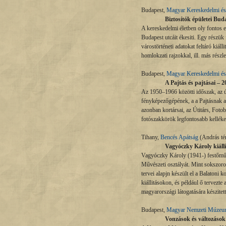
Budapest,
Magyar Kereskedelmi és
Biztosítók épületei Buda
A kereskedelmi életben oly fontos eg
Budapest utcáit ékesiti. Egy részük
várostörténeti adatokat feltáró kiáll
homlokzati rajzokkal, ill. más részle
Budapest,
Magyar Kereskedelmi és
A Pajtás és pajtásai – 20
Az 1950–1966 közötti időszak, az ú
fényképezőgépének, a a Pajtásnak a 
azonban kortársai, az Útitárs, Fot
fotószakkörök legfontosabb kellékeiv
Tihany,
Bencés Apátság
(András tér
Vagyóczky Károly kiállít
Vagyóczky Károly (1941-) festőműv
Művészeti osztályát. Mint sokszoros
tervei alapjn készült el a Balatoni 
kiállitásokon, és például ő tervezte
magyarországi látogatására készitett
Budapest,
Magyar Nemzeti Múze
Vonzások és változások 