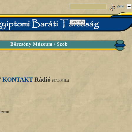
Zene
Börzsöny Múzeum / Szob
/
KONTAKT
Rádió
(87,6 MHz)
 Múzeum