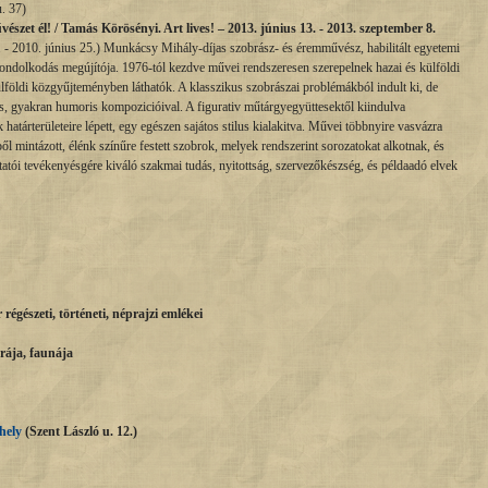
u. 37)
szet él! / Tamás Körösényi. Art lives! – 2013. június 13. - 2013. szeptember 8.
- 2010. június 25.) Munkácsy Mihály-díjas szobrász- és éremművész, habilitált egyetemi
 gondolkodás megújítója. 1976-tól kezdve művei rendszeresen szerepelnek hazai és külföldi
ülföldi közgyűjteményben láthatók. A klasszikus szobrászai problémákból indult ki, de
es, gyakran humoris kompozicióival. A figurativ műtárgyegyüttesektől kiindulva
atárterületeire lépett, egy egészen sajátos stilus kialakitva. Művei többnyire vasvázra
ből mintázott, élénk színűre festett szobrok, melyek rendszerint sorozatokat alkotnak, és
ói tevékenyésgére kiváló szakmai tudás, nyitottság, szervezőkészség, és példaadó elvek
égészeti, történeti, néprajzi emlékei
rája, faunája
hely
(Szent László u. 12.)