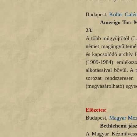
Budapest,
Koller Galér
Amerigo Tot: M
23.
A több műgyűjtőtől (L
német magángyűjtemény
és kapcsolódó archív f
(1909-1984) emlékszo
alkotásaival bővül. A 
sorozat rendszerese
(megvásárolható) egye
Előzetes:
Budapest,
Magyar Mez
Bethlehemi jász
A Magyar Kézművességé