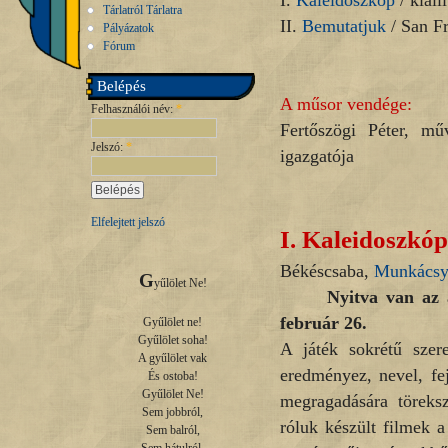
I.
Kaleidoszkóp
/ kiállí
Tárlatról Tárlatra
II.
Bemutatjuk
/ San F
Pályázatok
Fórum
Belépés
A műsor vendége:
Felhasználói név:
*
Fertőszögi Péter, mű
Jelszó:
*
igazgatója
Elfelejtett jelszó
I.
Kaleidoszkóp
Békéscsaba,
Munkácsy
G
yűlölet Ne!

Nyitva van az 
február 26.
Gyűlölet ne!

Gyűlölet soha!

A játék sokrétű szere
A gyűlölet vak

eredményez, nevel, fe
És ostoba!

Gyűlölet Ne!

megragadására töreksz
Sem jobbról,

róluk készült filmek
Sem balról,
