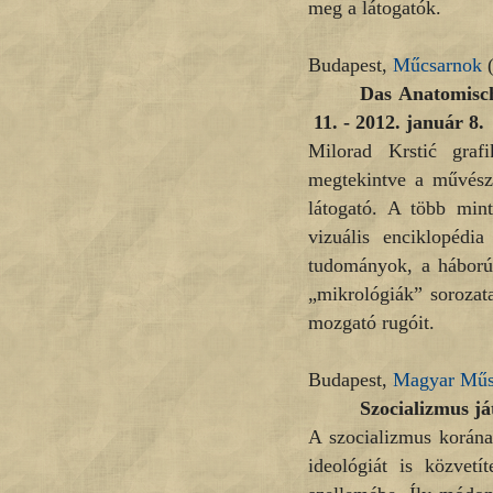
meg a látogatók.
Budapest,
Műcsarnok
(
Das Anatomisch
11. - 2012. január 8.
Milorad Krstić grafi
megtekintve a művészet
látogató. A több min
vizuális enciklopédi
tudományok, a háborúk
„mikrológiák” sorozata
mozgató rugóit.
Budapest,
Magyar Műs
Szocializmus já
A szocializmus korának
ideológiát is közvetí