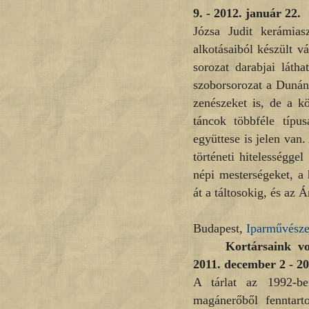
9. - 2012. január 22.
Józsa Judit kerámias
alkotásaiból készült 
sorozat darabjai láth
szoborsorozat a Dunánt
zenészeket is, de a k
táncok többféle típus
együttese is jelen van.
történeti hitelességge
népi mesterségeket, a 
át a táltosokig, és az Á
Budapest,
Iparművész
Kortársaink v
2011. december 2 - 20
A tárlat az 1992-be
magánerőből fenntar