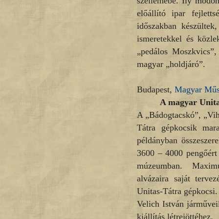
szellemébe. Íly módon,
előállító ipar fejlet
időszakban készültek
ismeretekkel és közlek
„pedálos Moszkvics”, 
magyar „holdjáró”.
Budapest,
Magyar Műs
A magyar Unitas
A „Bádogtacskó”, „Vih
Tátra gépkocsik mar
példányban összeszere
3600 – 4000 pengőért 
múzeumban. Maximum 
alvázaira saját terve
Unitas-Tátra gépkocsi.
Velich István járművei
kiállítás létrejöttéhez.