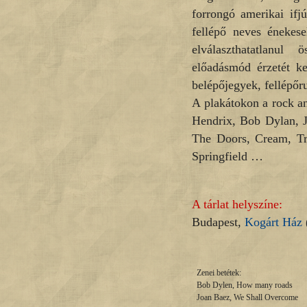
forrongó amerikai ifjú
fellépő neves énekese
elválaszthatatlanul 
előadásmód érzetét kel
belépőjegyek, fellépőr
A plakátokon a rock an
Hendrix, Bob Dylan, J
The Doors, Cream, Tra
Springfield …
A tárlat helyszíne:
Budapest,
Kogárt Ház
Zenei betétek:
Bob Dylen, How many roads
Joan Baez, We Shall Overcome