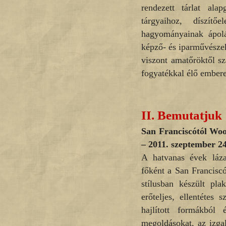
rendezett tárlat ala
tárgyaihoz, díszít
hagyományainak ápol
képző- és iparművészek
viszont amatőröktől s
fogyatékkal élő ember
II.
Bemutatjuk
San Franciscótól Woo
– 2011. szeptember 24
A hatvanas évek láza
főként a San Franciscó
stílusban készült pla
erőteljes, ellentétes 
hajlított formákból
megoldásokat, az izgal