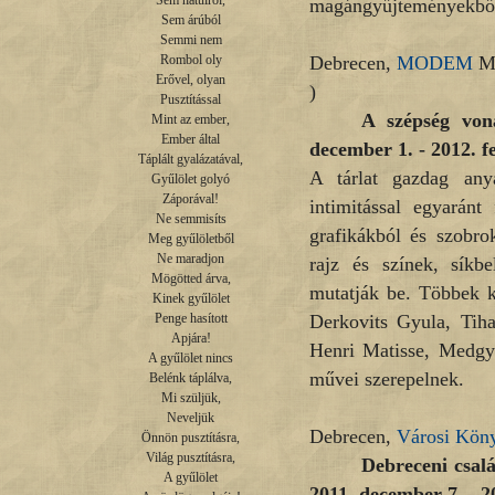
Sem hátulról,

magángyűjteményekből
Sem árúból

Semmi nem

Debrecen,
MODEM
Mo
Rombol oly

Erővel, olyan

)
Pusztítással

A szépség von
Mint az ember,

Ember által

december 1. - 2012. f
Táplált gyalázatával,

A tárlat gazdag any
Gyűlölet golyó

Záporával!

intimitással egyaránt
Ne semmisíts

grafikákból és szobro
Meg gyűlöletből

Ne maradjon

rajz és színek, síkbe
Mögötted árva,

mutatják be. Többek k
Kinek gyűlölet

Derkovits Gyula, Tih
Penge hasított

Apjára!

Henri Matisse, Medgye
A gyűlölet nincs

művei szerepelnek.
Belénk táplálva,

Mi szüljük,

Neveljük

Debrecen,
Városi Köny
Önnön pusztításra,

Világ pusztításra,

Debreceni csal
A gyűlölet

2011. december 7. - 2