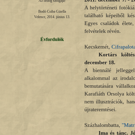
Az ördög szolgája!

A helytörténeti fotókiá
Bodó Csiba Gizella

található képeiből kés
Velence, 2014. június 13.
Egyes családok élete,
felvételek révén.
Évfordulók
Kecskemét,
Cifrapalot
Kortárs költé
december 18.
A biennálé jellegge
alkalommal az irodal
bemutatására vállalk
Karafiáth Orsolya köl
nem illusztrációk, ha
újrateremtései.
Százhalombatta,
"Matr
Ima és tánc. J