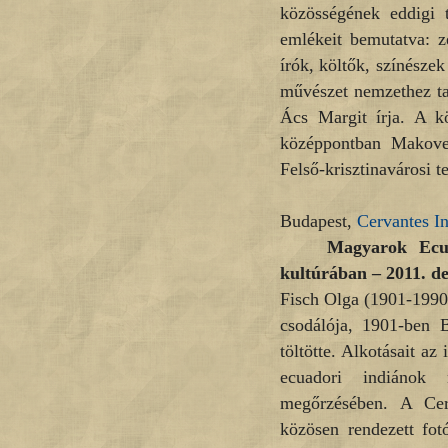
közösségének eddigi t
emlékeit bemutatva: z
írók, költők, színésze
művészet nemzethez ta
Ács Margit írja. A kö
középpontban Makove
Felső-krisztinavárosi t
Budapest,
Cervantes In
Magyarok Ecua
kultúrában – 2011. d
Fisch Olga (1901-1990)
csodálója, 1901-ben B
töltötte. Alkotásait az
ecuadori indiánok 
megőrzésében. A Cer
közösen rendezett fot