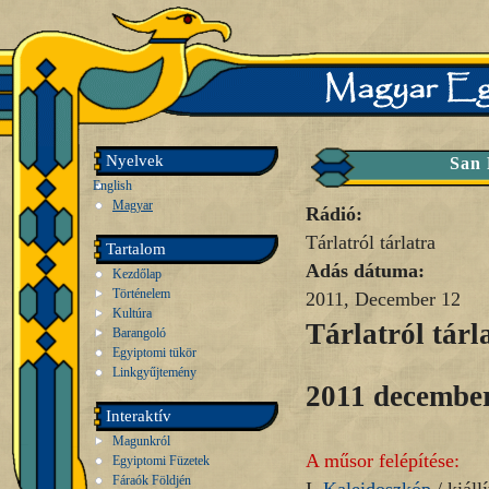
Nyelvek
San 
English
Magyar
Rádió:
Tárlatról tárlatra
Tartalom
Adás dátuma:
Kezdőlap
Történelem
2011, December 12
Kultúra
Tárlatról tárl
Barangoló
Egyiptomi tükör
Linkgyűjtemény
2011 december
Interaktív
Magunkról
A műsor felépítése:
Egyiptomi Füzetek
Fáraók Földjén