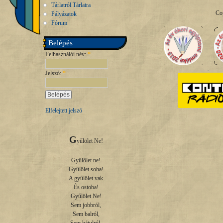
Tárlatról Tárlatra
Co
Pályázatok
Fórum
Belépés
Felhasználói név:
*
Jelszó:
*
Elfelejtett jelszó
G
yűlölet Ne!

Gyűlölet ne!

Gyűlölet soha!

A gyűlölet vak

És ostoba!

Gyűlölet Ne!

Sem jobbról,

Sem balról,
