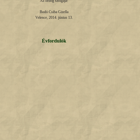
Az ördög szolgája!

Bodó Csiba Gizella

Velence, 2014. június 13.
Évfordulók