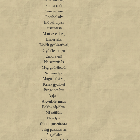
Sem hátulról,

Sem árúból

Semmi nem

Rombol oly

Erővel, olyan

Pusztítással

Mint az ember,

Ember által

Táplált gyalázatával,

Gyűlölet golyó

Záporával!

Ne semmisíts

Meg gyűlöletből

Ne maradjon

Mögötted árva,

Kinek gyűlölet

Penge hasított

Apjára!

A gyűlölet nincs

Belénk táplálva,

Mi szüljük,

Neveljük

Önnön pusztításra,

Világ pusztításra,

A gyűlölet
