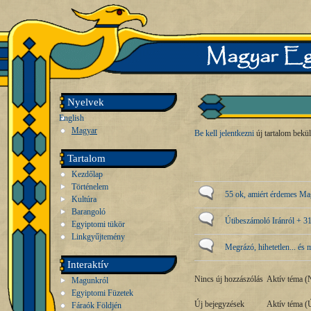
Nyelvek
English
Magyar
Be kell jelentkezni
új tartalom bekü
Tartalom
Kezdőlap
Történelem
55 ok, amiért érdemes Ma
Kultúra
Barangoló
Útibeszámoló Iránról + 3
Egyiptomi tükör
Linkgyűjtemény
Megrázó, hihetetlen... és 
Interaktív
Nincs új hozzászólás
Aktív téma (N
Magunkról
Egyiptomi Füzetek
Új bejegyzések
Aktív téma (
Fáraók Földjén