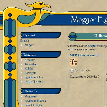
Nyelvek
Útibes
English
Magyar
A hozzászóláshoz
belépés
szükség
2017, augusztus 16 - 08:57
Tartalom
MEBT Főszerkesztő
Kezdőlap
Történelem
Kultúra
Nem elérhető
Barangoló
Csatlakozott:
2009 dec 7
Egyiptomi tükör
Linkgyűjtemény
Interaktív
Magunkról
Egyiptomi Füzetek
Fáraók Földjén