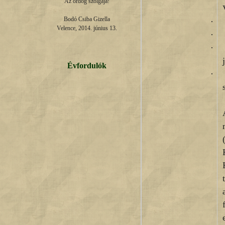
Az ördög szolgája!

Bodó Csiba Gizella

·
Velence, 2014. június 13.
·
·
Évfordulók
·