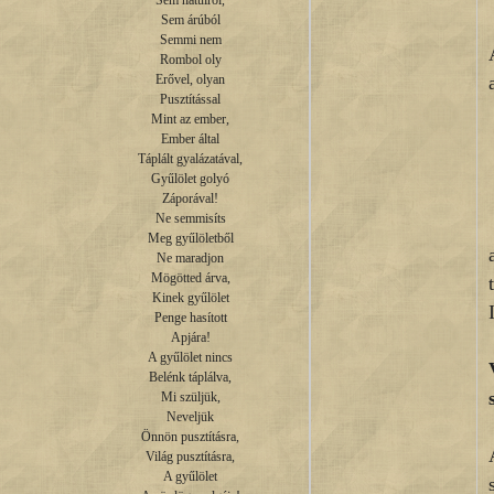
Sem hátulról,

Sem árúból

Semmi nem

Rombol oly

Erővel, olyan

Pusztítással

Mint az ember,

Ember által

Táplált gyalázatával,

Gyűlölet golyó

Záporával!

Ne semmisíts

Meg gyűlöletből

Ne maradjon

Mögötted árva,

Kinek gyűlölet

Penge hasított

Apjára!

A gyűlölet nincs

Belénk táplálva,

Mi szüljük,

Neveljük

Önnön pusztításra,

Világ pusztításra,

A gyűlölet
