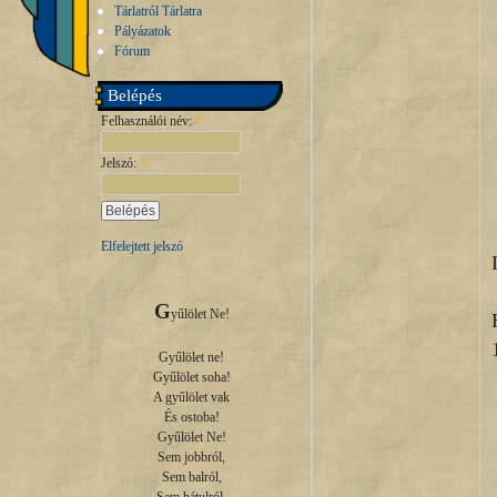
Tárlatról Tárlatra
Pályázatok
Fórum
Belépés
Felhasználói név:
*
Jelszó:
*
Elfelejtett jelszó
G
yűlölet Ne!

Gyűlölet ne!

Gyűlölet soha!

A gyűlölet vak

És ostoba!

Gyűlölet Ne!

Sem jobbról,

Sem balról,
