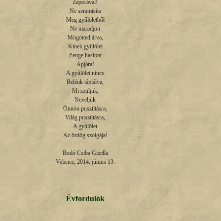
Záporával!

Ne semmisíts

Meg gyűlöletből

Ne maradjon

Mögötted árva,

Kinek gyűlölet

Penge hasított

Apjára!

A gyűlölet nincs

Belénk táplálva,

Mi szüljük,

Neveljük

Önnön pusztításra,

Világ pusztításra,

A gyűlölet

Az ördög szolgája!

Bodó Csiba Gizella

Velence, 2014. június 13.
Évfordulók