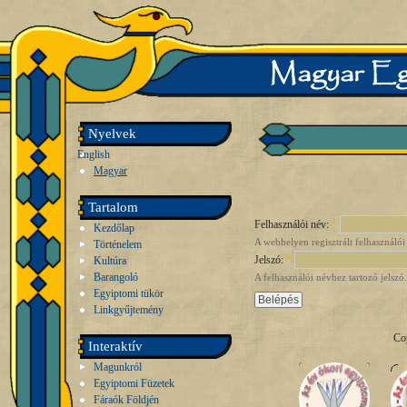
Nyelvek
English
Magyar
Tartalom
Felhasználói név:
*
Kezdőlap
A webhelyen regisztrált felhasználói
Történelem
Jelszó:
*
Kultúra
Barangoló
A felhasználói névhez tartozó jelszó.
Egyiptomi tükör
Linkgyűjtemény
Co
Interaktív
Magunkról
Egyiptomi Füzetek
Fáraók Földjén