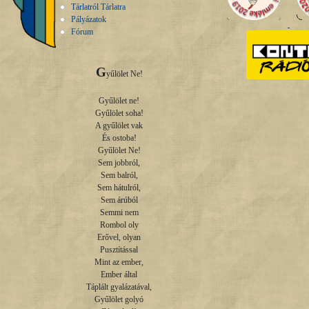
Tárlatról Tárlatra
Pályázatok
Fórum
G
yűlölet Ne!

Gyűlölet ne!

Gyűlölet soha!

A gyűlölet vak

És ostoba!

Gyűlölet Ne!

Sem jobbról,

Sem balról,

Sem hátulról,

Sem árúból

Semmi nem

Rombol oly

Erővel, olyan

Pusztítással

Mint az ember,

Ember által

Táplált gyalázatával,

Gyűlölet golyó
