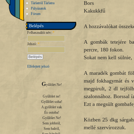
Bors
Tárlatról Tárlatra
Pályázatok
Kakukkfű
Fórum
Belépés
A hozzávalókat összek
Felhasználói név:
*
A gombák tetejére ba
Jelszó:
*
percre, 180 fokon.
Sokat nem kell sülnie
Elfelejtett jelszó
A maradék gombát föls
majd fokhagymát és v
G
yűlölet Ne!

megpirult, 2 dl tejföl
szalonnához. Borssal íz
Gyűlölet ne!

Gyűlölet soha!

Ezt a megsült gombafej
A gyűlölet vak

És ostoba!

Gyűlölet Ne!

Közben 25 dkg sárgahü
Sem jobbról,

mellé szervírozzuk.
Sem balról,
