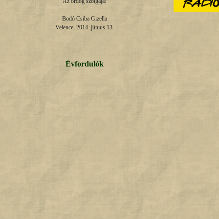
Az ördög szolgája!

Bodó Csiba Gizella

Velence, 2014. június 13.
Évfordulók