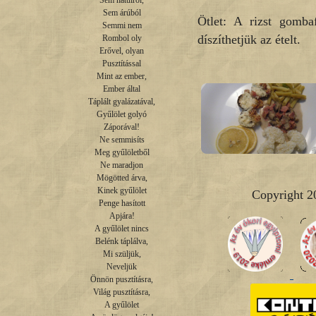
Sem hátulról,

Sem árúból

Ötlet: A rizst gomba
Semmi nem

díszíthetjük az ételt.
Rombol oly

Erővel, olyan

Pusztítással

Mint az ember,

Ember által

Táplált gyalázatával,

Gyűlölet golyó

Záporával!

Ne semmisíts

Meg gyűlöletből

Ne maradjon

Mögötted árva,

Kinek gyűlölet

Copyright 2
Penge hasított

Apjára!

A gyűlölet nincs

Belénk táplálva,

Mi szüljük,

Neveljük

Önnön pusztításra,

Világ pusztításra,

A gyűlölet
