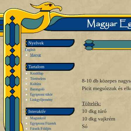
Nyelvek
English
Magyar
Tartalom
Kezdőlap
Történelem
8-10 db közepes nagysá
Kultúra
Picit megsózzuk és elké
Barangoló
Egyiptomi tükör
Linkgyűjtemény
Töltelék:
10 dkg túró
Interaktív
10 dkg vajkrém
Magunkról
Egyiptomi Füzetek
Só
Fáraók Földjén