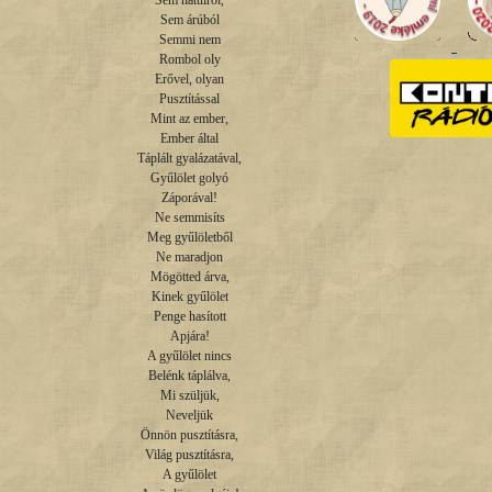
Sem hátulról,

Sem árúból

Semmi nem

Rombol oly

Erővel, olyan

Pusztítással

Mint az ember,

Ember által

Táplált gyalázatával,

Gyűlölet golyó

Záporával!

Ne semmisíts

Meg gyűlöletből

Ne maradjon

Mögötted árva,

Kinek gyűlölet

Penge hasított

Apjára!

A gyűlölet nincs

Belénk táplálva,

Mi szüljük,

Neveljük

Önnön pusztításra,

Világ pusztításra,

A gyűlölet
