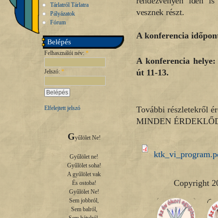
rendezvényen idén is 
Tárlatról Tárlatra
vesznek részt.
Pályázatok
Fórum
A konferencia időpont
Belépés
Felhasználói név:
*
A konferencia helye
út 11-13.
Jelszó:
*
További részletekről é
Elfelejtett jelszó
MINDEN ÉRDEKLŐD
G
yűlölet Ne!

ktk_vi_program.p
Gyűlölet ne!

Gyűlölet soha!

A gyűlölet vak

Copyright 2
És ostoba!

Gyűlölet Ne!

Sem jobbról,

Sem balról,
