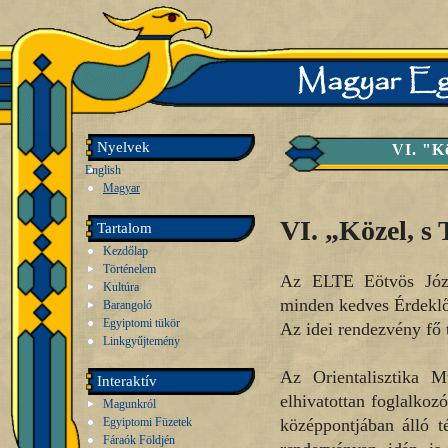
Nyelvek
VI. "Kö
English
Magyar
VI. „Közel, s
Tartalom
Kezdőlap
Történelem
Az ELTE Eötvös Józs
Kultúra
minden kedves Érdeklőd
Barangoló
Egyiptomi tükör
Az idei rendezvény fő 
Linkgyűjtemény
Az Orientalisztika M
Interaktív
elhivatottan foglalkoz
Magunkról
Egyiptomi Füzetek
középpontjában álló t
Fáraók Földjén