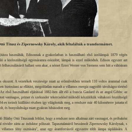
ttó Titusz és Zipernowsky Károly, akik feltalálták a transformátort.
ításra használták, Edisonnak a gyakorlatban is használható első izzólámpái 1879 végén
láló a kisfeszültségű egyenáramra esküdött, lámpái is ezzel működtek. Edison egyszer azt
i felhasználásáról hallani sem akar, a német Ernst Werner von Siemens sem hitt a váltóáram
 okozott. A vezetékek vesztesége miatt az erőművekben termelt 110 voltos árammal csak
ett biztosítani az ellátást, megoldatlan maradt a villamos energia nagyobb távolságra történő
. Az első használható eljárással 1882-ben állt elő a francia Gaulard és az angol Gibbs: az
yitott vasmagos, primer és szekunder tekercsekkel működő készülékük váltakozó feszültségű
-es torinói kiállítást részben így világították meg, a rendszer már 40 kilométerre juttatta el
olt, és bonyolultsága miatt gyakran hibásodott meg.
lő Bláthy Ottó Titusznak feltűnt, hogy a rendszer nem alkalmaz zárt vasmagot, és próbaként
al rövidre zárta az induktor pólusait. Tapasztalatairól beszámolt Zipernowsky Károlynak, s
 "a villamos fény osztására", azaz egy áramforrásról egyszerre több lámpa táplálására. A