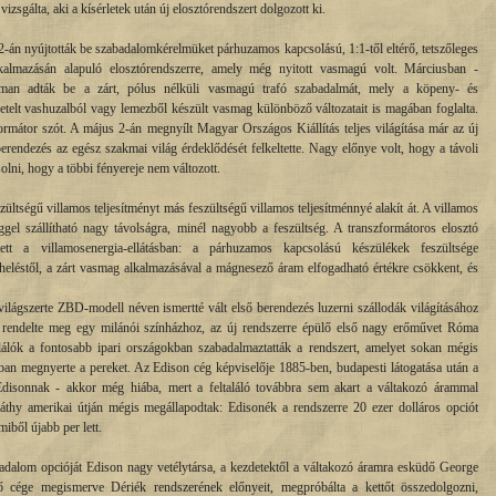
sgálta, aki a kísérletek után új elosztórendszert dolgozott ki.
-án nyújtották be szabadalomkérelmüket párhuzamos kapcsolású, 1:1-től eltérő, tetszőleges
lkalmazásán alapuló elosztórendszerre, amely még nyitott vasmagú volt. Márciusban -
rman adták be a zárt, pólus nélküli vasmagú trafó szabadalmát, mely a köpeny- és
etelt vashuzalból vagy lemezből készült vasmag különböző változatait is magában foglalta.
ormátor szót. A május 2-án megnyílt Magyar Országos Kiállítás teljes világítása már az új
 berendezés az egész szakmai világ érdeklődését felkeltette. Nagy előnye volt, hogy a távoli
olni, hogy a többi fényereje nem változott.
zültségű villamos teljesítményt más feszültségű villamos teljesítménnyé alakít át. A villamos
ggel szállítható nagy távolságra, minél nagyobb a feszültség. A transzformátoros elosztó
tett a villamosenergia-ellátásban: a párhuzamos kapcsolású készülékek feszültsége
heléstől, a zárt vasmag alkalmazásával a mágnesező áram elfogadható értékre csökkent, és
világszerte ZBD-modell néven ismertté vált első berendezés luzerni szállodák világításához
g rendelte meg egy milánói színházhoz, az új rendszerre épülő első nagy erőművet Róma
alálók a fontosabb ipari országokban szabadalmaztatták a rendszert, amelyet sokan mégis
ában megnyerte a pereket. Az Edison cég képviselője 1885-ben, budapesti látogatása után a
Edisonnak - akkor még hiába, mert a feltaláló továbbra sem akart a váltakozó árammal
áthy amerikai útján mégis megállapodtak: Edisonék a rendszerre 20 ezer dolláros opciót
miből újabb per lett.
alom opcióját Edison nagy vetélytársa, a kezdetektől a váltakozó áramra esküdő George
 cége megismerve Dériék rendszerének előnyeit, megpróbálta a kettőt összedolgozni,