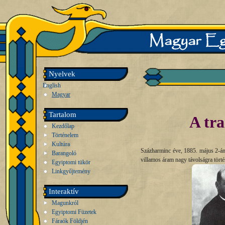
Nyelvek
English
Magyar
Tartalom
A tra
Kezdőlap
Történelem
Kultúra
Százharminc éve, 1885. május 2-án
Barangoló
villamos áram nagy távolságra történ
Egyiptomi tükör
Linkgyűjtemény
Interaktív
Magunkról
Egyiptomi Füzetek
Fáraók Földjén