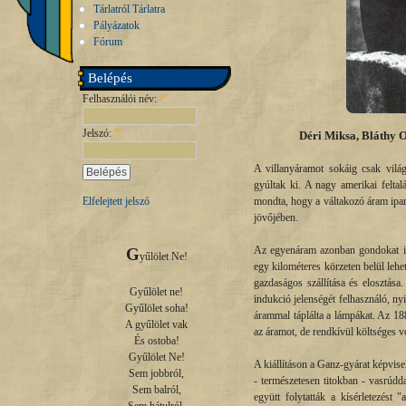
Tárlatról Tárlatra
Pályázatok
Fórum
Belépés
Felhasználói név:
*
Jelszó:
*
Déri Miksa, Bláthy O
A villanyáramot sokáig csak világ
gyúltak ki. A nagy amerikai felta
mondta, hogy a váltakozó áram ipar
Elfelejtett jelszó
jövőjében.
Az egyenáram azonban gondokat is
G
yűlölet Ne!

egy kilométeres körzeten belül lehet
gazdaságos szállítása és elosztása
Gyűlölet ne!

indukció jelenségét felhasználó, n
Gyűlölet soha!

árammal táplálta a lámpákat. Az 1884
A gyűlölet vak

az áramot, de rendkívül költséges v
És ostoba!

Gyűlölet Ne!

A kiállításon a Ganz-gyárat képvise
Sem jobbról,

- természetesen titokban - vasrúdd
Sem balról,

együtt folytatták a kísérletezést