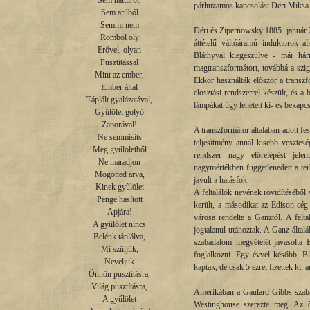
Sem hátulról,

párhuzamos kapcsolást Déri Miksa viz
Sem árúból

Semmi nem

Déri és Zipernowsky 1885. január 2
Rombol oly

áttételű váltóáramú induktorok a
Erővel, olyan

Bláthyval kiegészülve - már há
Pusztítással

magtranszformátort, továbbá a szig
Mint az ember,

Ekkor használták először a transzf
Ember által

elosztási rendszerrel készült, és a
Táplált gyalázatával,

lámpákat úgy lehetett ki- és bekapcs
Gyűlölet golyó

Záporával!

A transzformátor általában adott fes
Ne semmisíts

teljesítmény annál kisebb vesztesé
Meg gyűlöletből

rendszer nagy előrelépést jelen
Ne maradjon

nagymértékben függetlenedett a ter
Mögötted árva,

javult a hatásfok.
Kinek gyűlölet

A feltalálók nevének rövidítéséből 
Penge hasított

került, a másodikat az Edison-cé
Apjára!

városa rendelte a Ganztól. A felt
A gyűlölet nincs

jogtalanul utánoztak. A Ganz által
Belénk táplálva,

szabadalom megvételét javasolta 
Mi szüljük,

foglalkozni. Egy évvel később, Bl
Neveljük

kaptak, de csak 5 ezret fizettek ki, a
Önnön pusztításra,

Világ pusztításra,

Amerikában a Gaulard-Gibbs-szabad
A gyűlölet

Westinghouse szerezte meg. Az ő