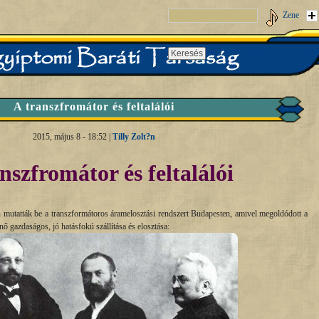
Zene
A transzfromátor és feltalálói
2015, május 8 - 18:52 |
Tilly Zolt?n
nszfromátor és feltalálói
 mutatták be a transzformátoros áramelosztási rendszert Budapesten, amivel megoldódott a
ő gazdaságos, jó hatásfokú szállítása és elosztása: