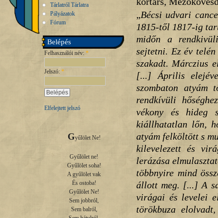
kortárs, Mezőkövesd
Tárlatról Tárlatra
„
Bécsi udvari cance
Pályázatok
Fórum
1815-től 1817-ig ta
midőn a rendkivül
Belépés
sejtetni. Ez év telé
Felhasználói név:
*
szakadt. Márczius e
Jelszó:
*
[...] Április elejé
szombaton atyám t
rendkívüli hőséghe
Elfelejtett jelszó
vékony és hideg s
kiállhatatlan lőn, ho
atyám felköltött s mu
G
yűlölet Ne!

kilevelezett és vi
Gyűlölet ne!

lerázása elmulasztato
Gyűlölet soha!

többnyire mind össz
A gyűlölet vak

állott meg. [...] A 
És ostoba!

Gyűlölet Ne!

virágai és levelei e
Sem jobbról,

törökbuza elolvadt
Sem balról,
