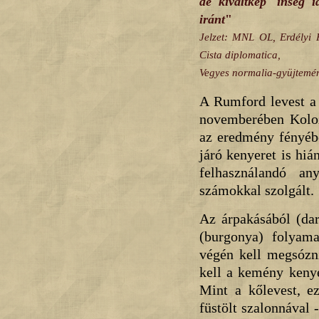
de kiváltkép' inség i
iránt
"
Jelzet: MNL OL, Erdélyi 
Cista diplomatica,
Vegyes normalia-gyüjtemén
A Rumford levest a 
novemberében Koloz
az eredmény fényébe
járó kenyeret is hiá
felhasználandó an
számokkal szolgált.
Az árpakásából (dar
(burgonya) folyama
végén kell megsózni
kell a kemény kenyé
Mint a kőlevest, ez
füstölt szalonnával 