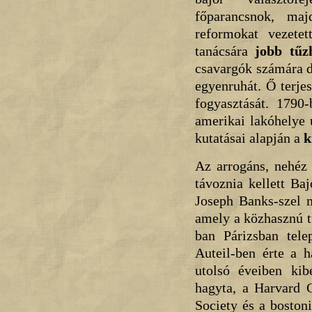
főparancsnok, maj
reformokat vezetet
tanácsára
jobb tűz
csavargók számára do
egyenruhát. Ő terje
fogyasztását. 1790-
amerikai lakóhelye 
kutatásai alapján a
k
Az arrogáns, nehéz
távoznia kellett Ba
Joseph Banks-szel m
amely a közhasznú t
ban Párizsban tele
Auteil-ben érte a h
utolsó éveiben kib
hagyta, a Harvard C
Society és a bosto