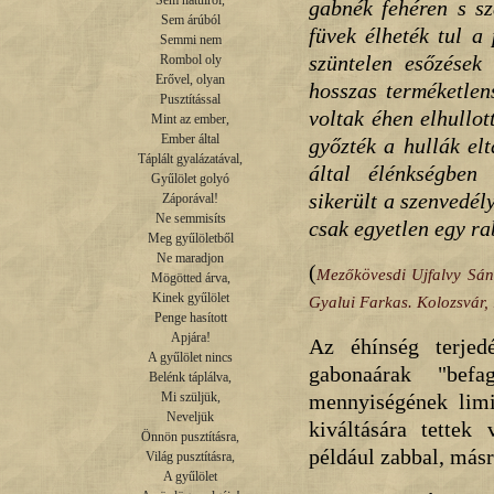
Sem hátulról,

gabnék fehéren s sz
Sem árúból

füvek élheték tul a
Semmi nem

szüntelen esőzések
Rombol oly

Erővel, olyan

hosszas terméketlen
Pusztítással

voltak éhen elhullot
Mint az ember,

Ember által

győzték a hullák elt
Táplált gyalázatával,

által élénkségben 
Gyűlölet golyó

sikerült a szenvedél
Záporával!

Ne semmisíts

csak egyetlen egy rab
Meg gyűlöletből

Ne maradjon

(
Mezőkövesdi Ujfalvy Sánd
Mögötted árva,

Kinek gyűlölet

Gyalui Farkas. Kolozsvár,
Penge hasított

Apjára!

Az éhínség terjed
A gyűlölet nincs

gabonaárak "befa
Belénk táplálva,

mennyiségének limi
Mi szüljük,

Neveljük

kiváltására tettek 
Önnön pusztításra,

például zabbal, másr
Világ pusztításra,

A gyűlölet
