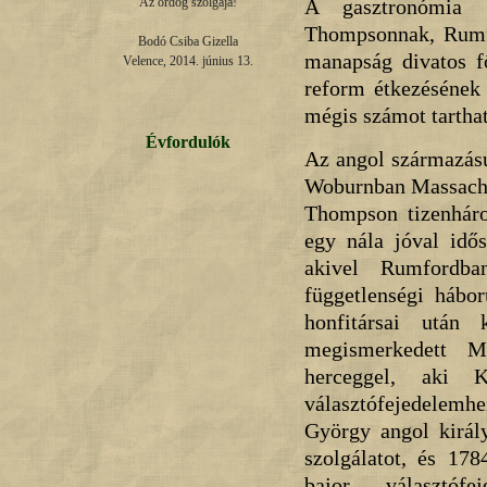
A gasztronómia 
Az ördög szolgája!

Thompsonnak, Rumfo
Bodó Csiba Gizella

manapság divatos f
Velence, 2014. június 13.
reform étkezésének 
mégis számot tarthat
Évfordulók
Az angol származás
Woburnban Massachus
Thompson tizenháro
egy nála jóval idős
akivel Rumfordba
függetlenségi hábor
honfitársai után 
megismerkedett M
herceggel, aki 
választófejedelemhe
György angol királ
szolgálatot, és 17
bajor választófe