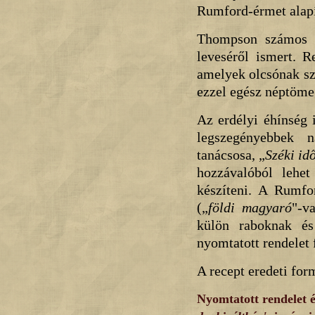
Rumford-érmet alapít
Thompson számos t
leveséről ismert. R
amelyek olcsónak sz
ezzel egész néptömeg
Az erdélyi éhínség 
legszegényebbek 
tanácsosa, „
Széki id
hozzávalóból lehet
készíteni. A Rumfo
(„
földi magyaró
"-v
külön raboknak és
nyomtatott rendelet 
A recept eredeti for
Nyomtatott rendelet é