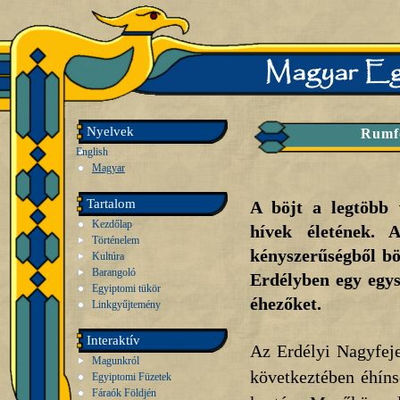
Nyelvek
Rumfo
English
Magyar
Tartalom
A böjt a legtöbb 
Kezdőlap
hívek életének.
Történelem
kényszerűségből bö
Kultúra
Barangoló
Erdélyben egy egysz
Egyiptomi tükör
éhezőket.
Linkgyűjtemény
Interaktív
Az Erdélyi Nagyfeje
Magunkról
következtében éhíns
Egyiptomi Füzetek
Fáraók Földjén