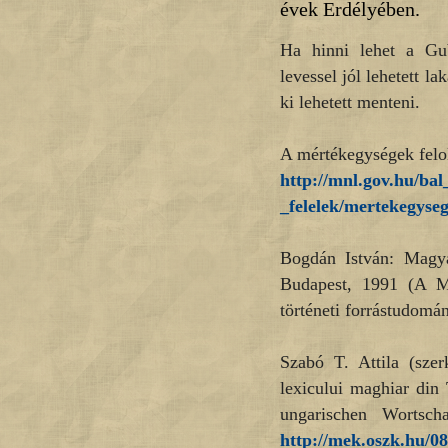
évek Erdélyében.
Ha hinni lehet a Gub
levessel jól lehetett l
ki lehetett menteni.
A mértékegységek felo
http://mnl.gov.hu/ba
_felelek/mertekegyse
Bogdán István: Magyar
Budapest, 1991 (A Ma
történeti forrástudomá
Szabó T. Attila (szerk
lexicului maghiar din 
ungarischen Wortsch
http://mek.oszk.hu/0