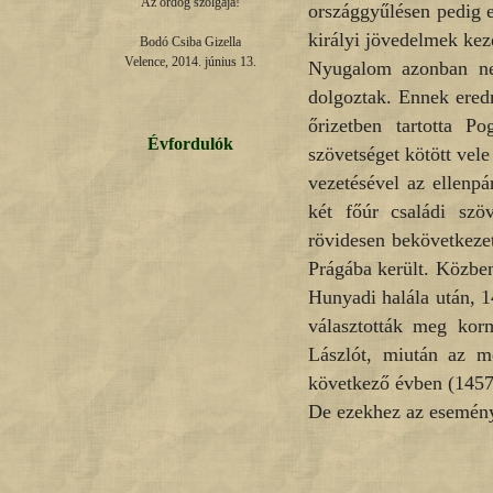
Az ördög szolgája!

országgyűlésen pedig e
királyi jövedelmek ke
Bodó Csiba Gizella

Velence, 2014. június 13.
Nyugalom azonban nem 
dolgoztak. Ennek eredm
őrizetben tartotta 
Évfordulók
szövetséget kötött vele
vezetésével az ellenpá
két főúr családi szö
rövidesen bekövetkezet
Prágába került. Közben
Hunyadi halála után, 1
választották meg ko
Lászlót, miután az me
következő évben (1457. m
De ezekhez az esemény