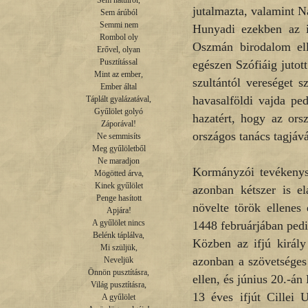
Sem hátulról,

jutalmazta, valamint N
Sem árúból

Semmi nem

Hunyadi ezekben az id
Rombol oly

Oszmán birodalom ell
Erővel, olyan

Pusztítással

egészen Szófiáig jutot
Mint az ember,

szultántól vereséget s
Ember által

havasalföldi vajda pe
Táplált gyalázatával,

Gyűlölet golyó

hazatért, hogy az ors
Záporával!

országos tanács tagjáv
Ne semmisíts

Meg gyűlöletből

Ne maradjon

Kormányzói tevékenysé
Mögötted árva,

Kinek gyűlölet

azonban kétszer is e
Penge hasított

növelte török ellenes
Apjára!

A gyűlölet nincs

1448 februárjában pedi
Belénk táplálva,

Közben az ifjú király
Mi szüljük,

azonban a szövetséges 
Neveljük

Önnön pusztításra,

ellen, és június 20.-án
Világ pusztításra,

13 éves ifjút Cillei 
A gyűlölet
