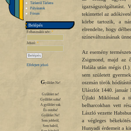
Tárlatról Tárlatra
igazságszolgáltatást.
Pályázatok
tekintettel az adókive
Fórum
körbe tartozik, a ná
Belépés
elrendelte, hogy délb
Felhasználói név:
*
színeváltozásának ünne
Jelszó:
*
Az esemény természete
Zsigmond, majd az őt
Elfelejtett jelszó
Halála után mégis (I.
sem született gyermek
G
oszmán török hódítástó
yűlölet Ne!

Ulászlót 1440. január 
Gyűlölet ne!

Újlaki Miklóssal a t
Gyűlölet soha!

belharcokban vett rés
A gyűlölet vak

És ostoba!

László vezette Habsbur
Gyűlölet Ne!

a végleges békekötés
Sem jobbról,

Sem balról,

Hunyadi érdemeit a ki