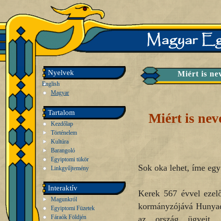
Nyelvek
Miért is ne
English
Magyar
Tartalom
Miért is nev
Kezdőlap
Történelem
Kultúra
Barangoló
Egyiptomi tükör
Sok oka lehet, íme egy
Linkgyűjtemény
Interaktív
Kerek 567 évvel ezelő
Magunkról
kormányzójává Hunyadi
Egyiptomi Füzetek
Fáraók Földjén
az ország ügyeit,