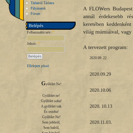
Tárlatról Tárlatra
A FLOWers Budapest 
Pályázatok
Fórum
annál érdekesebb ré
keretében keddenként 
Belépés
világ múmiáival, vagy
Felhasználói név:
*
Jelszó:
*
A tervezett program:
2020.09. 22
Elfelejtett jelszó
2020.09.29
G
yűlölet Ne!

2020.10.06
Gyűlölet ne!

Gyűlölet soha!

2020. 10.13
A gyűlölet vak

És ostoba!

Gyűlölet Ne!

2020.11.03.
Sem jobbról,

Sem balról,
