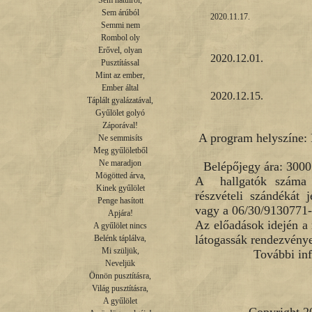
Sem hátulról,

Sem árúból

2020.11.17.
Semmi nem

Rombol oly

Erővel, olyan

2020.12.01.
Pusztítással

Mint az ember,

Ember által

2020.12.15.
Táplált gyalázatával,

Gyűlölet golyó

Záporával!

A program helyszíne:
Ne semmisíts

Meg gyűlöletből

Ne maradjon

Belépőjegy ára: 300
Mögötted árva,

A hallgatók száma a 
Kinek gyűlölet

részvételi szándékát 
Penge hasított

vagy a 06/30/9130771-
Apjára!

Az előadások idején a 
A gyűlölet nincs

látogassák rendezvénye
Belénk táplálva,

Mi szüljük,

További in
Neveljük

Önnön pusztításra,

Világ pusztításra,

A gyűlölet
