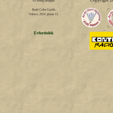
Copyright 2
Az ördög szolgája!

Bodó Csiba Gizella

Velence, 2014. június 13.
Évfordulók