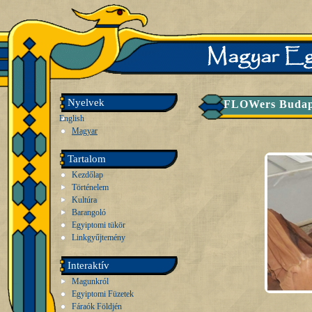
Nyelvek
FLOWers Budape
English
Magyar
Tartalom
Kezdőlap
Történelem
Kultúra
Barangoló
Egyiptomi tükör
Linkgyűjtemény
Interaktív
Magunkról
Egyiptomi Füzetek
Fáraók Földjén