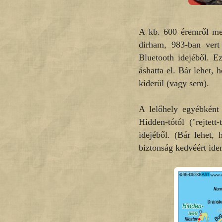
A kb. 600 éremről meg
dirham, 983-ban vert
Bluetooth idejéből. E
áshatta el. Bár lehet,
kiderül (vagy sem).
A lelőhely egyébként 
Hidden-tótól ("rejtet
idejéből. (Bár lehet,
biztonság kedvéért ide