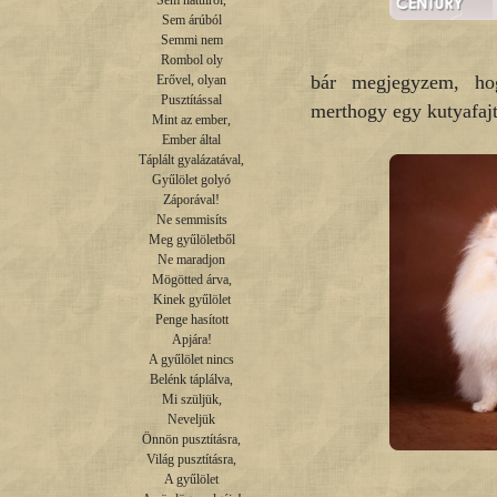
Sem hátulról,

Sem árúból

Semmi nem

Rombol oly

bár megjegyzem, ho
Erővel, olyan

Pusztítással

merthogy egy kutyafajt
Mint az ember,

Ember által

Táplált gyalázatával,

Gyűlölet golyó

Záporával!

Ne semmisíts

Meg gyűlöletből

Ne maradjon

Mögötted árva,

Kinek gyűlölet

Penge hasított

Apjára!

A gyűlölet nincs

Belénk táplálva,

Mi szüljük,

Neveljük

Önnön pusztításra,

Világ pusztításra,

A gyűlölet
