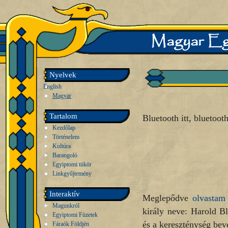
Nyelvek
English
Magyar
Tartalom
Bluetooth itt, bluetooth
Kezdőlap
Történelem
Kultúra
Barangoló
Egyiptomi tükör
Linkgyűjtemény
Interaktív
Meglepődve
olvastam
Magunkról
király neve: Harold Bl
Egyiptomi Füzetek
és a kereszténység beve
Fáraók Földjén