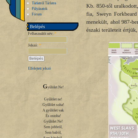
Tárlatról Tárlatra
Kb. 850-től uralkodott
Pályázatok
fia, Sweyn Forkbeard
Fórum
menekült, ahol 987-be
Belépés
északi területeit értjü
Felhasználói név:
*
Jelszó:
*
Elfelejtett jelszó
G
yűlölet Ne!

Gyűlölet ne!

Gyűlölet soha!

A gyűlölet vak

És ostoba!

Gyűlölet Ne!

Sem jobbról,

Sem balról,
