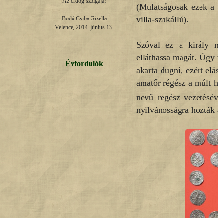
Az ördög szolgája!

(Mulatságosak ezek a 
villa-szakállú).
Bodó Csiba Gizella

Velence, 2014. június 13.
Szóval ez a király m
elláthassa magát. Úgy 
Évfordulók
akarta dugni, ezért elá
amatőr régész a múlt h
nevű régész vezetésé
nyilvánosságra hozták 