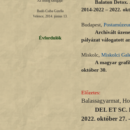
Az ördög szolgája!

Balaton Detox.
2014-2022 – 2022. ok
Bodó Csiba Gizella

Velence, 2014. június 13.
Budapest,
Postamúze
Archivált üzene
Évfordulók
pályázat válogatott a
Miskolc,
Miskolci Gal
A magyar grafik
október 30.
Előzetes:
Balassagyarmat, Hor
DEL ET SC. H
2022. október 27.