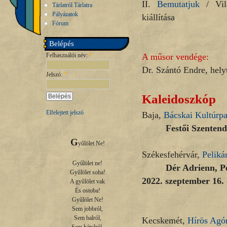
II.
Bemutatjuk
/ Vilá
Tárlatról Tárlatra
Pályázatok
kiállítása
Fórum
Belépés
Felhasználói név:
*
A műsor vendége:
Dr. Szántó Endre, hely
Jelszó:
*
Kaleidoszkóp
Elfelejtett jelszó
Baja,
Bácskai Kultúrpa
Festői Szentend
G
yűlölet Ne!

Székesfehérvár,
Peliká
Gyűlölet ne!

Dér Adrienn, Pé
Gyűlölet soha!

2022. szeptember 16. 
A gyűlölet vak

És ostoba!

Gyűlölet Ne!

Sem jobbról,

Sem balról,

Kecskemét,
Hírös Agór