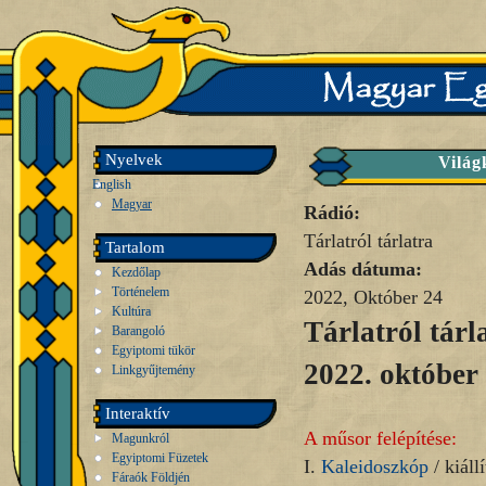
Nyelvek
Világ
English
Magyar
Rádió:
Tárlatról tárlatra
Tartalom
Adás dátuma:
Kezdőlap
Történelem
2022, Október 24
Kultúra
Tárlatról tárl
Barangoló
Egyiptomi tükör
2022. október 
Linkgyűjtemény
Interaktív
A műsor felépítése:
Magunkról
Egyiptomi Füzetek
I.
Kaleidoszkóp
/ kiállí
Fáraók Földjén