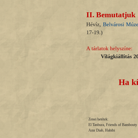
II.
Bemutatjuk
Hévíz,
Belvárosi Múz
17-19.)
A tárlatok helyszíne:
Világkiállitás 
Ha kí
Zenei betétek:
El Tanbura, Friends of Bambouty
Amr Diab, Habibi