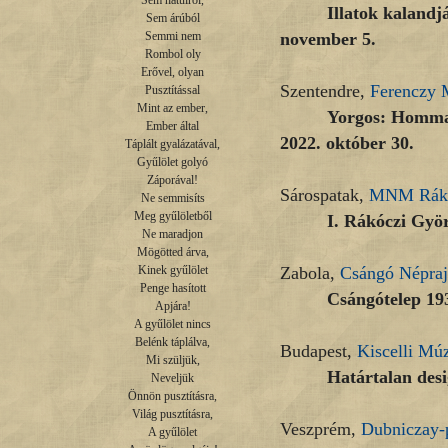
Sem hátulról,

Illatok kalandjá
Sem árúból

november 5.
Semmi nem

Rombol oly

Erővel, olyan

Szentendre,
Ferenczy
Pusztítással

Mint az ember,

Yorgos: Hommag
Ember által

2022. október 30.
Táplált gyalázatával,

Gyűlölet golyó

Záporával!

Sárospatak,
MNM Rákó
Ne semmisíts

Meg gyűlöletből

I. Rákóczi Gyö
Ne maradjon

Mögötted árva,

Zabola,
Csángó Népra
Kinek gyűlölet

Penge hasított

Csángótelep 193
Apjára!

A gyűlölet nincs

Belénk táplálva,

Budapest,
Kiscelli M
Mi szüljük,

Határtalan des
Neveljük

Önnön pusztításra,

Világ pusztításra,

Veszprém,
Dubniczay-
A gyűlölet
