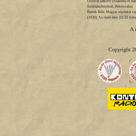
Ocsovai satkovy (Szalonna és ba
Szólótáncfesztivál, Békéscsaba)
Bartók Béla: Magyar népdalok ve
(1930): Az eladó lány (ELTE kóru
A 
Copyright 2