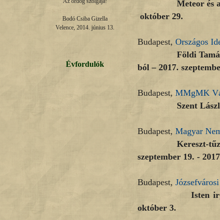
Az ördög szolgája!

Meteor és apró kat
október 29.
Bodó Csiba Gizella

Velence, 2014. június 13.
Budapest,
Országos Id
Földi Tamás: Vilá
Évfordulók
ból – 2017. szeptembe
Budapest,
MMgMK Vár
Szent László emlék
Budapest,
Magyar Nem
Kereszt-tűzben | 
szeptember 19. - 2017
Budapest,
Józsefvárosi
Isten irgalmábó, 
október 3.