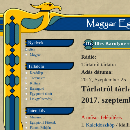
Nyelvek
Dr. Illés Károlyné 
English
Magyar
Rádió:
Tárlatról tárlatra
Tartalom
Adás dátuma:
Kezdőlap
Történelem
2017, Szeptember 25
Kultúra
Tárlatról tárl
Barangoló
Egyiptomi tükör
2017. szeptem
Linkgyűjtemény
Interaktív
A műsor felépítése:
Magunkról
Egyiptomi Füzetek
I.
Kaleidoszkóp
/ kiállí
Fáraók Földjén