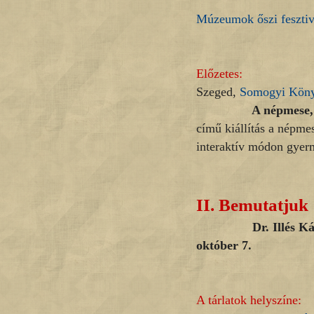
Múzeumok őszi fesztiv
Előzetes:
Szeged,
Somogyi Köny
A népmese, mint fo
című kiállítás a népme
interaktív módon gye
II.
Bemutatjuk
Dr. Illés Károlyné 
október 7.
A tárlatok helyszíne: