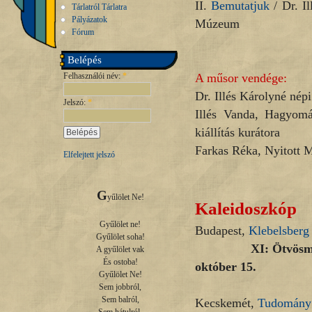
II.
Bemutatjuk
/ Dr. Il
Tárlatról Tárlatra
Pályázatok
Múzeum
Fórum
Belépés
Felhasználói név:
*
A műsor vendége:
Dr. Illés Károlyné nép
Jelszó:
*
Illés Vanda, Hagyomá
kiállítás kurátora
Farkas Réka, Nyitott 
Elfelejtett jelszó
G
yűlölet Ne!

Kaleidoszkóp
Gyűlölet ne!

Budapest,
Klebelsberg
Gyűlölet soha!

XI: Ötvösművészet
A gyűlölet vak

És ostoba!

október 15.
Gyűlölet Ne!

Sem jobbról,

Sem balról,

Kecskemét,
Tudomány 