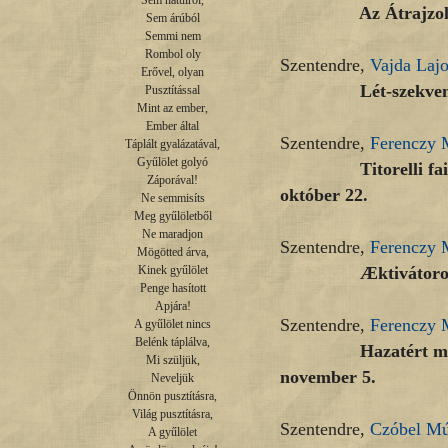
Sem hátulról,

Az Átrajzolt terek
Sem árúból

Semmi nem

Rombol oly

Szentendre,
Vajda Laj
Erővel, olyan

Lét-szekvenciák – 
Pusztítással

Mint az ember,

Ember által

Szentendre,
Ferenczy
Táplált gyalázatával,

Gyűlölet golyó

Titorelli faiskoláj
Záporával!

október 22.
Ne semmisíts

Meg gyűlöletből

Ne maradjon

Szentendre,
Ferenczy
Mögötted árva,

Æktivátorok – 201
Kinek gyűlölet

Penge hasított

Apjára!

Szentendre,
Ferenczy
A gyűlölet nincs

Belénk táplálva,

Hazatért művek, Fr
Mi szüljük,

november 5.
Neveljük

Önnön pusztításra,

Világ pusztításra,

Szentendre,
Czóbel M
A gyűlölet
