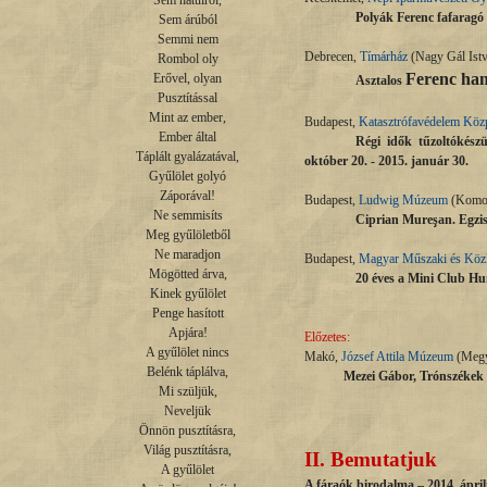
Sem hátulról,

Polyák Ferenc fafaragó 
Sem árúból

Semmi nem

Debrecen,
Tímárház
(Nagy Gál Istv
Rombol oly

Ferenc hang
Erővel, olyan

Asztalos
Pusztítással

Mint az ember,

Budapest,
Katasztrófavédelem Kö
Ember által

Régi idők tűzoltókészü
Táplált gyalázatával,

október 20. - 2015.
január
30.
Gyűlölet golyó

Záporával!

Budapest,
Ludwig Múzeum
(Komor 
Ne semmisíts

Ciprian Mureşan. Egzisz
Meg gyűlöletből

Ne maradjon

Budapest,
Magyar Műszaki és Köz
Mögötted árva,

20 éves a Mini Club Hun
Kinek gyűlölet

Penge hasított

Apjára!

Előzetes:
A gyűlölet nincs

Makó,
József Attila Múzeum
(Megy
Belénk táplálva,

Mezei Gábor, Trónszékek és ko
Mi szüljük,

Neveljük

Önnön pusztításra,

Világ pusztításra,

II.
Bemutatjuk
A gyűlölet

A fáraók birodalma – 2014. áprili