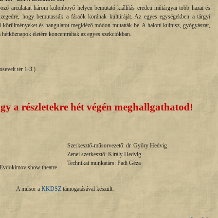
öző arculatait három különböyő helyen bemutató kiállítás eredeti műtárgyai több hazai és
Szegedre, hogy bemutassák a fáraók korának kultúráját. Az egyes egységekben a tárgyi
i körülményeket és hangulatot megidéző módon mutatták be. A halotti kultusz, gyógyászat,
 hétköznapok életére koncentráltak az egyes szekciókban.
sevelt tér 1-3.)
gy a részletekre hét végén meghallgathatod!
Szerkesztő-műsorvezető: dr. Győry Hedvig
Zenei szerkesztő: Király Hedvig
Technikai munkatárs: Padi Géza
 Evdokimov show theatre
A műsor a
KKDSZ
támogatásával készült.