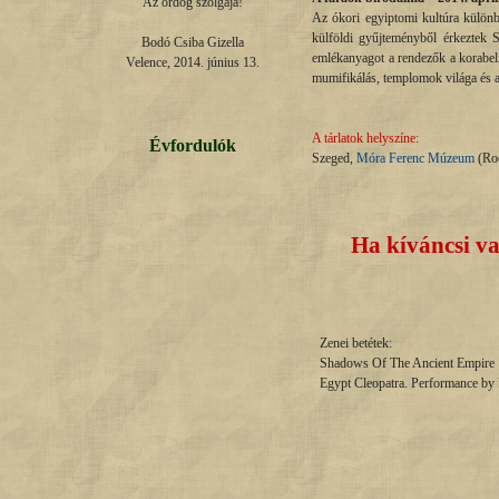
Az ördög szolgája!

Az ókori egyiptomi kultúra különb
külföldi gyűjteményből érkeztek 
Bodó Csiba Gizella

emlékanyagot a rendezők a korabel
Velence, 2014. június 13.
mumifikálás, templomok világa és a
A tárlatok helyszíne:
Évfordulók
Szeged,
Móra Ferenc Múzeum
(Roo
Ha kíváncsi va
Zenei betétek:
Shadows Of The Ancient Empire
Egypt Cleopatra. Performance by