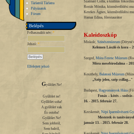
Szatmári Csilla, a kiállítás főkordin
Tárlatról Tárlatra
Rostás Mónika, közművelődési mu
Pályázatok
Kerekes Ágnes, közművelődési mu
Fórum
Hamar Edina, főrestaurátor
Belépés
Felhasználói név:
*
Kaleidoszkóp
Miskolc,
Szinészmúzeum
(Déryné u
Jelszó:
*
Kelemen László és kora – 20
Szeged,
Móra Ferenc Múzeum
(Roo
Móra mesebirodalma – 2013.
Elfelejtett jelszó
Keszthely,
Balatoni Múzeum
(Múze
„Szép jelen, szép csillag.
G
yűlölet Ne!

Budapest,
Hagyományok Háza
(Fő 
Fonás – kötés – sodrás 
Gyűlölet ne!

16. - 2015. február 27.
Gyűlölet soha!

A gyűlölet vak

Kecskemét,
Népi Iparművészeti G
És ostoba!

Mesterek és tanítványok
Gyűlölet Ne!

január 13. - 2015. február 28.
Sem jobbról,

Sem balról,

Kecskemét,
Népi Iparművészeti G