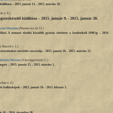
kiállítása –
2015. január 13. - 2015. március 28.
án u. 6.)
szerkészítő kiállítása – 2015.
január
9. - 2015.
január
30.
zponti Múzeuma
(Martinovics tér 12.)
lékei. A nemzeti tűzoltó készülék gyártás története a kezdetektől 1948-ig – 2014.
Marcell u. 1.)
tenciátokat szerződés szavatolja – 2015. január 16. - 2015. március 22.
lekedési Múzeum
(Városligeti körút 11.)
gary – 2015. január 15. - 2015. március 1.
eház u. 4.)
llázsképek – 2015. január 16. - 2015. február 5.
s 10. - 2014. december 30.