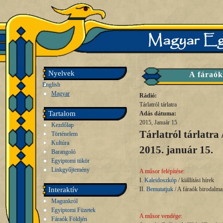
Nyelvek
A fáraók
English
Magyar
Rádió:
Tárlatról tárlatra
Tartalom
Adás dátuma:
2015, Január 15
Kezdőlap
Tárlatról tárlatra 
Történelem
Kultúra
2015. január 15.
Barangoló
Egyiptomi tükör
Linkgyűjtemény
A műsor felépítése:
I.
Kaleidoszkóp
/ kiállítási hírek
Interaktív
II.
Bemutatjuk
/ A fáraók birodalm
Magunkról
Egyiptomi Füzetek
A műsor vendége:
Fáraók Földjén