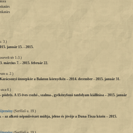
átora
nkatárs
nkatárs
. 3.)
15. január 15. - 2015.
sevelt tér 1-3.)
 március 7. - 2015. február 22.
um u. 2.)
.." Karácsonyi ünnepkör a Balaton környékén – 2014. december - 2015. január 31.
utca 6.)
– pödrés. A 15 éves csuhé-, szalma-, gyékényfonó tanfolyam kiállítása – 2015. január
yűjtemény
(Serfőző u. 19.)
 – az alkotó népművészet múltja, jelene és jövője a Duna-Tisza közén – 2015.
yűjtemény
(Serfőző u. 19.)