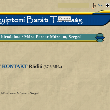
Zene
 birodalma / Móra Ferenc Múzeum, Szeged
/
KONTAKT
Rádió
(87,6 MHz)
a, Móra Ferenc Múzeum – Szeged