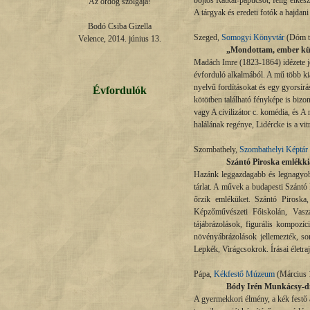
bojtos Rátkai-papucsot, félig elkész
Az ördög szolgája!

A tárgyak és eredeti fotók a hajda
Bodó Csiba Gizella

Szeged,
Somogyi Könyvtár
(Dóm té
Velence, 2014. június 13.
„Mondottam, ember küzdj
Madách Imre (1823-1864) idézete je
évforduló alkalmából. A mű több kia
nyelvű fordításokat és egy gyorsírás
Évfordulók
kötötben található fényképe is bizo
vagy A civilizátor c. komédia, és A
halálának regénye, Lidércke is a vit
Szombathely,
Szombathelyi Képtár
Szántó Piroska emlékkiá
Hazánk leggazdagabb és legnagyobb
tárlat. A művek a budapesti Szántó 
őrzik emléküket. Szántó Piroska,
Képzőművészeti Főiskolán, Vasza
tájábrázolások, figurális kompozí
növényábrázolások jellemezték, so
Lepkék, Virágcsokrok. Írásai életraj
Pápa,
Kékfestő Múzeum
(Március 1
Bódy Irén Munkácsy-díja
A gyermekkori élmény, a kék festő a