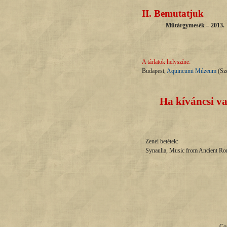
II.
Bemutatjuk
Műtárgymesék – 2013.
A tárlatok helyszíne:
Budapest,
Aquincumi Múzeum
(Sze
Ha kíváncsi va
Zenei betétek:
Synaulia, Music from Ancient Rom
Co