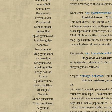
Sem hátulról,

hiszen a valóság és fikció kölcsönh
Sem árúból

Semmi nem

Kecskemét,
Népi Iparművészeti M
Rombol oly

A miskei Anteus – 2014.
Erővel, olyan

Tóth Menyhért (1904–1980), a 20. 
Pusztítással

különleges életutat járt be. Ragaszk
Mint az ember,

összekapcsolódik. Emberlényt és te
Ember által

1974-től viszont a Bács-Kiskun Me
Táplált gyalázatával,

meg. Igy életműve 90 %-a a Katona 
Gyűlölet golyó

olyan alkotásokkal, melyeket eddig 
Záporával!

Ne semmisíts

Kecskemét,
Népi Iparművészeti M
Meg gyűlöletből

Hagyományos parasztvise
Ne maradjon

A Gyűjtemény raktárában őrzött 14
Mögötted árva,

tájegységeiből származik.
Kinek gyűlölet

Penge hasított

Szeged,
Somogyi Könyvtár
(Dóm té
Apjára!

Száz éve született „az 
A gyűlölet nincs

22.
Belénk táplálva,

„Az utolsó szegedi papucsosként”
Mi szüljük,

történetét fényképek, dokumentum
Neveljük

műhelyéből való munkaeszközök és 
Önnön pusztításra,

helyüket a Rátkai-papucsok és –f
Világ pusztításra,

Sallay Tibor szegedi cipész- és pa
A gyűlölet
