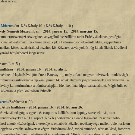
ődésszervező
i Múzeum
(str. Kós Károly 10. / Kós Károly u. 10.)
ékely Nemzeti Múzeumban – 2014. január 15. - 2014. március 15.
természetrajzi részlegének anyagából összeállitott tárlat Erdély általános geológiai
 kinál látogatóinak. Ezek közé tartozik pl. a Felsőrákoson előkerült eddig legépebbnek
matikus kőzet, az alsórákosi bazaltos kő. Kőzetek, ásványok és rég kihalt állatok kövületei
yarázó fényképeivel kiegészitve.
suth L. u. 5.)
állítása – 2014. január 16. - 2014. április 1.
vérének felajánlásával jött létre a Barcsay-dij, mely a fiatal magyar művészek munkásságát
stőművész születésnapja tájékán (január 14) adják Barcsay jogörököseinek a részvételével, a
ány kuratóriumának a döntése alapján. Idén két fiatal hiperrealista alkotó, Végh Júlia és
lkotásai a jelen kiállitáson láthatók.
úzeum
(Széchenyi u. 9.)
ttila kiállítása – 2014. január 16. - 2014. február 26.
s vizuálpedagógus egyéni és csoportos kiállitásokon éppúgy szerepelt már, mint
s rendezvényeken a 3T Csoport (NSZK) performans előadó tagjaként. Részt vett több
ési alkotó közösségnek a vezetője is oktatói és közéleti tevékenysége mellett. Jelen tárlaton
gyfajta vizuális számvetést végez. Videóinstalláció, videó animáció, térinstalláció, fotóprint
ói mutatják be űvészi lehetőségeit és eredményeit. Mindez folyamtában, út közben van,