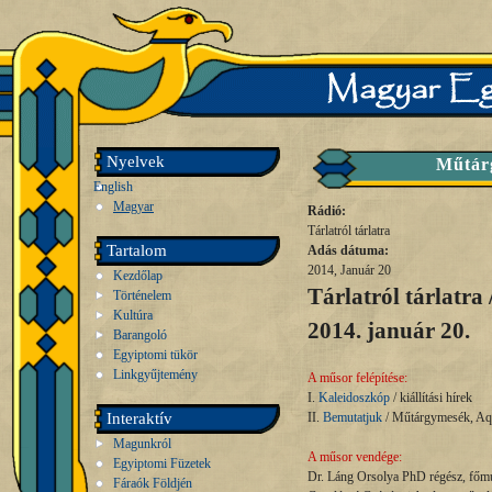
Nyelvek
Műtár
English
Magyar
Rádió:
Tárlatról tárlatra
Tartalom
Adás dátuma:
2014, Január 20
Kezdőlap
Tárlatról tárlatra 
Történelem
Kultúra
2014. január 20.
Barangoló
Egyiptomi tükör
Linkgyűjtemény
A műsor felépítése:
I.
Kaleidoszkóp
/ kiállítási hírek
Interaktív
II.
Bemutatjuk
/ Műtárgymesék, 
Magunkról
A műsor vendége:
Egyiptomi Füzetek
Dr. Láng Orsolya PhD régész, főmu
Fáraók Földjén