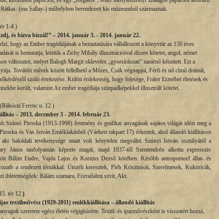
ült, kifordított papucsot, és egy „forgatós”, fehér menyasszonyi szalagos papucsot készitett.
ni Rátkai- (ma Sallay-) műhelyben berendezett kis múzeumból származnak.
r 1-4.)
, és bízva bízzál!” – 2014. január 3. - 2014. január 22.
lzi, hogy az Ember tragédiájának a bemutatására vállalkozott a könyvtár az 150 éves
dását is bemutatja, köztük a Zichy Mihály illusztrációival díszes kötetet, angol, német
os változatot, melyet Balogh Margit okleveles „gyorsírászati” tanárnő készitett. Ezt a
nyitja. További művek között fellelhető a Mózes, Csák végnapjai, Férfi és nő című drámái,
 nőkérdésről szóló értekezése. Külön érdekesség, hogy felesége, Fráter Erzsébet életének és
rinekbe került, valamint Az ember tragédiája színpadképekkel illusztrált kötetei.
(Rákóczi Ferenc u. 12.)
llítás – 2013. december 3 - 2014. február 23.
 Szántó Piroska (1913-1998) festmény és grafikai anyagának sajátos világát idézi meg a
Piroska és Vas István Emléklakásból (Várkert rakpart 17) érkeztek, ahol állandó kiállitáson
 aki baloldali tevékenysége miatt volt kénytelen megválni Szúnyi István osztályától a
ry János tanfolyamán képezte magát, majd 1937-től Szentendrén alkotta expressziv
cióit Bálint Endre, Vajda Lajos és Korniss Dezső körében. Később antropomorf állat- és
rozatb a rendezett témákkal: Útszéli keresztek, Pléh Krisztusok, Szerelmesek, Kukoricák,
zi ihletettségűek: Bálám szamara, Forradalmi szvit, Akt.
5. tér 12.
)
s textilművész (1929-2011) emlékkiállítása – állandó kiállítás
nyagok szeretete egész életén végigkísérte. Textil- és iparművészként is visszatért hozzá,