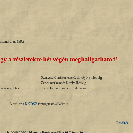
ntendrei út 139.)
gy a részletekre hét végén meghallgathatod!
Szerkesztő-műsorvezető: dr. Győry Hedvig
Zenei szerkesztő: Király Hedvig
e – részletek
Technikai munkatárs: Padi Géza
A műsor a
KKDSZ
támogatásával készült.
Letöltés
pyright 2009-2020 -
Magyar Egyiptomi Baráti Társaság