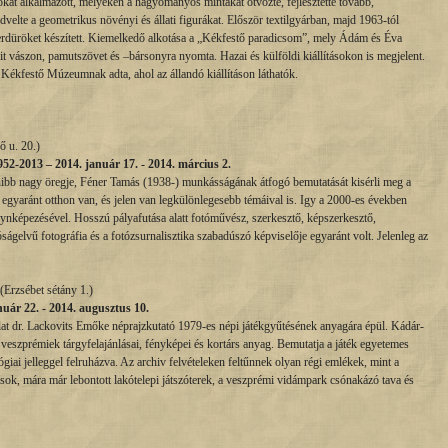
kat alkalmazott, melyeken a hagyományos mintákat ötvözte, fejlesztette tovább,
dvelte a geometrikus növényi és állati figurákat. Először textilgyárban, majd 1963-tól
erdüröket készített. Kiemelkedő alkotása a „Kékfestő paradicsom”, mely Ádám és Éva
táit vászon, pamutszövet és –bársonyra nyomta. Hazai és külföldi kiállításokon is megjelent.
Kékfestő Múzeumnak adta, ahol az állandó kiállításon láthatók.
 u. 20.)
952-2013 – 2014. január 17. - 2014. március 2.
nibb nagy öregje, Féner Tamás (1938-) munkásságának átfogó bemutatását kisérli meg a
n egyaránt otthon van, és jelen van legkülönlegesebb témáival is. Igy a 2000-es években
ynképezésével. Hosszú pályafutása alatt fotóművész, szerkesztő, képszerkesztő,
óságelvű fotográfia és a fotózsurnalisztika szabadúszó képviselője egyaránt volt. Jelenleg az
(Erzsébet sétány 1.)
nuár 22. - 2014
. augusztus 10.
at dr. Lackovits Emőke néprajzkutató 1979-es népi játékgyűtésének anyagára épül. Kádár-
a veszprémiek tárgyfelajánlásai, fényképei és kortárs anyag. Bemutatja a játék egyetemes
lógiai jelleggel felruházva. Az archiv felvételeken feltűnnek olyan régi emlékek, mint a
sok, mára már lebontott lakótelepi játszóterek, a veszprémi vidámpark csónakázó tava és