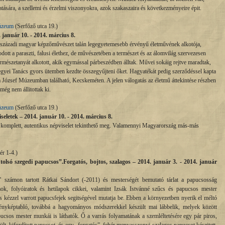
atására, a szellemi és érzelmi viszonyokra, azok szakaszaira és következményeire épit.
úzeum
(Serfőző utca 19.)
 január 10. - 2014. március 8.
századi magyar képzőművészet talán legegyetemesebb érvényű életművének alkotója,
odott a paraszti, falusi élethez, de művészetében a természet és az álomvilág szervezesen
rmészetanyát alkotott, akik egymással párbeszédben álltak. Művei sokáig rejtve maradtak,
gyei Tanács gyors ütemben kezdte összegyűjteni őket. Hagyatékát pedig szerződéssel kapta
József Múzeumban található, Kecskeméten. A jelen válogatás az életmű áttekintése részben
még nem állitottak ki.
úzeum
(Serfőző utca 19.)
letek – 2014. január 10. - 2014. március 8.
 komplett, autentikus népviselet tekinthető meg. Valamennyi Magyarország más-más
r 1-4.)
utolsó szegedi papucsos”.Forgatós, bojtos, szalagos – 2014. január 3. - 2014. január
 számon tartott Rátkai Sándort (-2011) és mesterségét bemutató tárlat a papucsosság
ok, folyóiratok és hetilapok cikkei, valamint Izsák Istvánné szűcs és papucsos mester
kézzel varrott papucsfejek segitségével mutatja be. Ebben a környezetben nyerik el méltó
ényképtabló, továbbá a hagyományos módszerekkel készült mai lábbelik, melyek között
pucsos mester munkái is láthatók. Ő a varrás folyamatának a szemléltetésére egy pár piros,