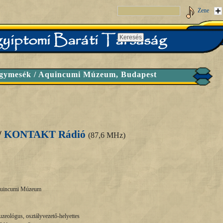
Zene
gymesék / Aquincumi Múzeum, Budapest
/
KONTAKT Rádió
(87,6 MHz)
Aquincumi Múzeum
zeológus, osztályvezető-helyettes