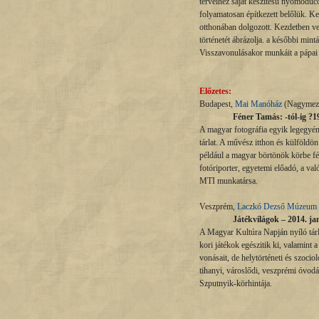
terveihez saját készítésű nyomódúco
folyamatosan építkezett belőlük. Ke
otthonában dolgozott. Kezdetben v
történetét ábrázolja. a későbbi min
Visszavonulásakor munkáit a pápai 
Előzetes:
Budapest,
Mai Manóház
(Nagymező
Féner Tamás: -tól-ig ?1
A magyar fotográfia egyik legegyé
tárlat. A művész itthon és külföldö
például a magyar börtönök körbe fé
fotóriporter, egyetemi előadó, a val
MTI munkatársa.
Veszprém,
Laczkó Dezső Múzeum
Játékvilágok –
2014. ja
A Magyar Kultúra Napján nyíló tárl
kori játékok egészitik ki, valamint 
vonásait, de helytörténeti és szocio
tihanyi, városlődi, veszprémi óvodá
Szputnyik-körhintája.