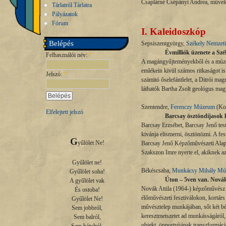
Csaplárné Csépányi Andrea, művel
Tárlatról Tárlatra
Pályázatok
Fórum
I.
Kaleidoszkóp
Belépés
Sepsiszentgyörgy,
Székely Nemzet
Évmilliók üzenete a Sz
Felhasználói név:
*
A magángyűjteményekből és a múzeum 
emlékein kivül számos ritkaságot is
Jelszó:
*
számitó őselefántlelet, a Ditrói mag
láthatók Bartha Zsolt geológus mag
Szentendre,
Ferenczy Múzeum
(Kos
Elfelejtett jelszó
Barcsay ösztöndíjasok ki
Barcsay Erzsébet, Barcsay Jenő test
kivánja elismerni, ösztönözni. A fe
G
yűlölet Ne!

Barcsay Jenő Képzőművészeti Alapítv
Szakszon Imre nyerte el, akiknek az a
Gyűlölet ne!

Békéscsaba,
Munkácsy Mihály M
Gyűlölet soha!

Úton – 5ven van. Novák A
A gyűlölet vak

Novák Attila (1964-) képzőművész é
És ostoba!

élőművészeti fesztiválokon, kortár
Gyűlölet Ne!

művésztelep munkájában, sőt két bék
Sem jobbról,

keresztmetszetet ad munkásságáról, e
Sem balról,

objekt, önportréjának transzformáci