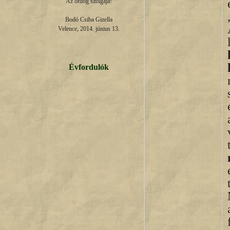
Az ördög szolgája!

Bodó Csiba Gizella

Velence, 2014. június 13.
Évfordulók