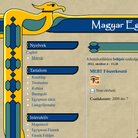
Nyelvek
English
Magyar
A hozzászóláshoz
belépés
szükség
2012, október 4 - 15:28
Tartalom
MEBT Főszerkesztő
Kezdőlap
Történelem
Kultúra
Nem elérhető
Barangoló
Csatlakozott:
2009 dec 7
Egyiptomi tükör
Linkgyűjtemény
Interaktív
Magunkról
Egyiptomi Füzetek
Fáraók Földjén