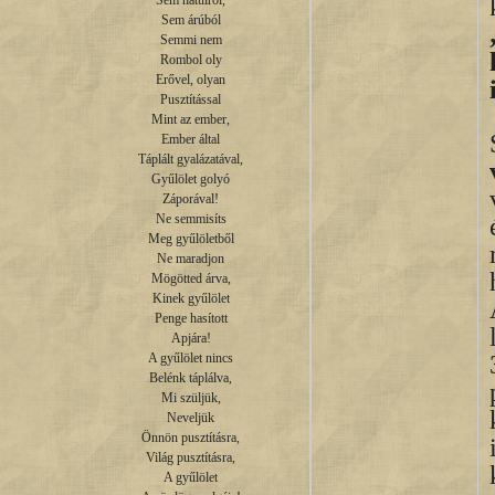
Sem hátulról,

Sem árúból

Semmi nem

Rombol oly

Erővel, olyan

Pusztítással

Mint az ember,

Ember által

Táplált gyalázatával,

Gyűlölet golyó

Záporával!

Ne semmisíts

Meg gyűlöletből

Ne maradjon

Mögötted árva,

Kinek gyűlölet

Penge hasított

Apjára!

A gyűlölet nincs

Belénk táplálva,

Mi szüljük,

Neveljük

Önnön pusztításra,

Világ pusztításra,

A gyűlölet
