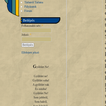
Tárlatról Tárlatra
Pályázatok
Fórum
Belépés
Felhasználói név:
*
Jelszó:
*
Elfelejtett jelszó
G
yűlölet Ne!

Gyűlölet ne!

Gyűlölet soha!

A gyűlölet vak

És ostoba!

Gyűlölet Ne!

Sem jobbról,

Sem balról,
