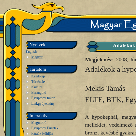
Nyelvek
Adalékok 
English
Magyar
Megjelenés:
2008, Jú
Adalékok a hypo
Tartalom
Kezdőlap
Történelem
Mekis Tamás
Kultúra
Barangoló
ELTE, BTK, Egy
Egyiptomi tükör
Linkgyűjtemény
Interaktív
A hypokephál, magyaru
Magunkról
melléklet, védelmező 
Egyiptomi Füzetek
bronz, kevésbé gyakran
Fáraók Földjén