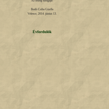
Az ördög szolgája!

Bodó Csiba Gizella

Velence, 2014. június 13.
Évfordulók