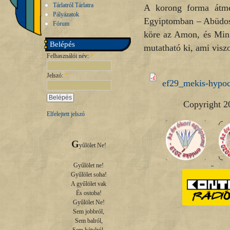
Tárlatról Tárlatra
A korong forma átmé
Pályázatok
Egyiptomban – Abüdos
Fórum
köre az Amon, és Min 
Belépés
mutatható ki, ami visz
Felhasználói név:
*
Jelszó:
*
ef29_mekis-hypo
Copyright 2
Elfelejtett jelszó
G
yűlölet Ne!

Gyűlölet ne!

Gyűlölet soha!

A gyűlölet vak

És ostoba!

Gyűlölet Ne!

Sem jobbról,

Sem balról,
