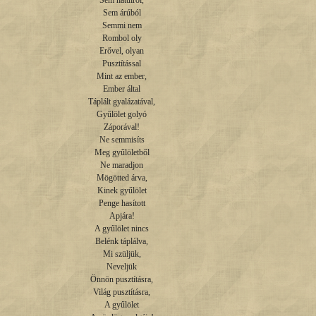
Sem hátulról,

Sem árúból

Semmi nem

Rombol oly

Erővel, olyan

Pusztítással

Mint az ember,

Ember által

Táplált gyalázatával,

Gyűlölet golyó

Záporával!

Ne semmisíts

Meg gyűlöletből

Ne maradjon

Mögötted árva,

Kinek gyűlölet

Penge hasított

Apjára!

A gyűlölet nincs

Belénk táplálva,

Mi szüljük,

Neveljük

Önnön pusztításra,

Világ pusztításra,

A gyűlölet
