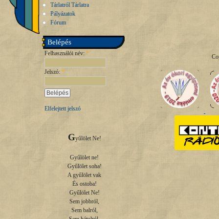
Tárlatról Tárlatra
Pályázatok
Fórum
Belépés
Felhasználói név:
*
Co
Jelszó:
*
Elfelejtett jelszó
G
yűlölet Ne!

Gyűlölet ne!

Gyűlölet soha!

A gyűlölet vak

És ostoba!

Gyűlölet Ne!

Sem jobbról,

Sem balról,
