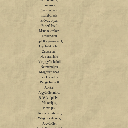
Sem hátulról,

Sem árúból

Semmi nem

Rombol oly

Erővel, olyan

Pusztítással

Mint az ember,

Ember által

Táplált gyalázatával,

Gyűlölet golyó

Záporával!

Ne semmisíts

Meg gyűlöletből

Ne maradjon

Mögötted árva,

Kinek gyűlölet

Penge hasított

Apjára!

A gyűlölet nincs

Belénk táplálva,

Mi szüljük,

Neveljük

Önnön pusztításra,

Világ pusztításra,

A gyűlölet
