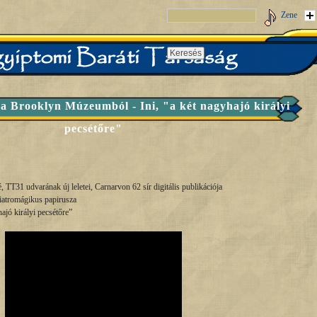
Zene
a Brooklyn Múzeumból - Ini, "a két nagyhajó királyi
pecsétőre"
é, TT31 udvarának új leletei, Carnarvon 62 sír digitális publikációja
atromágikus papirusza
 hajó királyi pecsétőre”