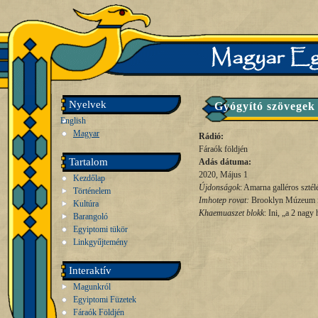
Nyelvek
Gyógyító szövegek 
English
Magyar
Rádió:
Fáraók földjén
Tartalom
Adás dátuma:
2020, Május 1
Kezdőlap
Újdonságok
: Amarna galléros sztél
Történelem
Imhotep rovat:
Brooklyn Múzeum i
Kultúra
Khaemuaszet blokk
: Ini, „a 2 nagy
Barangoló
Egyiptomi tükör
Linkgyűjtemény
Interaktív
Magunkról
Egyiptomi Füzetek
Fáraók Földjén