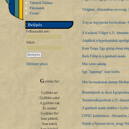
Tárlatról Tárlatra
Pályázatok
Virágban - rhizomában orvosság: 1
Fórum
A tej az óegyiptomi forrásokban 
Belépés
Felhasználói név:
*
A Királyok Völgye a 21. dinasztia
Adalékok a hypokephálok tipológi
Jelszó:
*
Kom Truga, Egy görög-római tele
Back Fülöp és a gamhudi ásatás
Min szent salátája
Elfelejtett jelszó
Egy "lappangó" kopt kódex
G
yűlölet Ne!

Min kivonuásának ünnepe Medin
Büntetőperek az ókori Egyiptomb
Gyűlölet ne!

Gyűlölet soha!

Teremtéselképzelések a 21. dinasz
A gyűlölet vak

A gamhudi ásatás emlékei / Győr
És ostoba!

Gyűlölet Ne!

CIPEG konferencia - Alexandria,
Sem jobbról,

Hajóút a Nasszer-tavon, avagy N
Sem balról,
