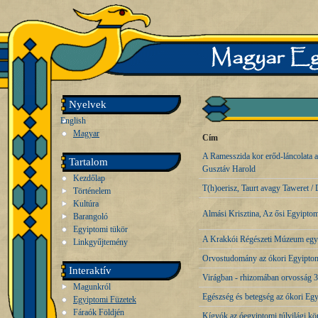
Nyelvek
English
Magyar
Cím
A Ramesszida kor erőd-láncolata a
Tartalom
Gusztáv Harold
Kezdőlap
T(h)oerisz, Taurt avagy Taweret 
Történelem
Kultúra
Almási Krisztina, Az ősi Egyiptom
Barangoló
Egyiptomi tükör
A Krakkói Régészeti Múzeum egyip
Linkgyűjtemény
Orvostudomány az ókori Egyipto
Interaktív
Virágban - rhizomában orvosság 3
Magunkról
Egészség és betegség az ókori E
Egyiptomi Füzetek
Fáraók Földjén
Kígyók az óegyiptomi túlvilági k