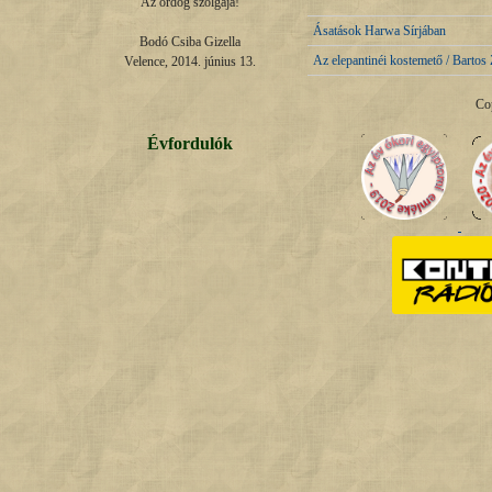
Az ördög szolgája!

Ásatások Harwa Sírjában
Bodó Csiba Gizella

Az elepantinéi kostemető / Bartos 
Velence, 2014. június 13.
Co
Évfordulók