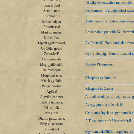
Sem hátulról,

"Amiket elkészítettek mindenféle f
Sem árúból

Per-Ramses - Városfejlődési szak
Semmi nem

Rombol oly

Tudományos és fantasztikus elképz
Erővel, olyan

Pusztítással

Beszámoló a grenobli IX. Nemzetk
Mint az ember,

Ember által

Az "eretnek" fáraó korának művés
Táplált gyalázatával,

Gyűlölet golyó

Győry Hedvig: "Finom fonálból né
Záporával!

Ne semmisíts

Az első Ptolemaiosz
Meg gyűlöletből

Ne maradjon

Mögötted árva,

Kleopátra és Antonius
Kinek gyűlölet

Penge hasított

Kleopatra és Caesar
Apjára!

A predinasztikus kor vége és az eg
A gyűlölet nincs

Belénk táplálva,

Az egyiptomi amulettekről
Mi szüljük,

Gyógynövények az egyiptomiak él
Neveljük

Önnön pusztításra,

A Tutanhamon sír felfedezéséről
Világ pusztításra,

A gyűlölet

Egy kamarakiállítás margójára: a 