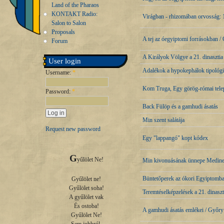
Land of the Pharaos
KONTAKT Radio:
Virágban - rhizomában orvosság: 1
Salon to Salon
Proposals
A tej az óegyiptomi forrásokban 
Forum
A Királyok Völgye a 21. dinasztia
User login
Adalékok a hypokephálok tipológi
Username:
*
Kom Truga, Egy görög-római tele
Password:
*
Back Fülöp és a gamhudi ásatás
Min szent salátája
Request new password
Egy "lappangó" kopt kódex
G
yűlölet Ne!

Min kivonuásának ünnepe Medin
Büntetőperek az ókori Egyiptomb
Gyűlölet ne!

Gyűlölet soha!

Teremtéselképzelések a 21. dinasz
A gyűlölet vak

És ostoba!

A gamhudi ásatás emlékei / Győr
Gyűlölet Ne!
