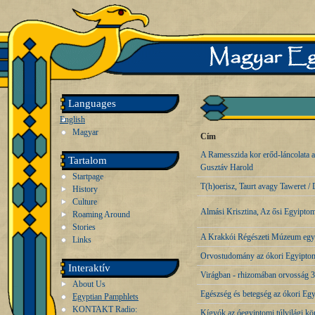
Languages
English
Magyar
Cím
A Ramesszida kor erőd-láncolata a
Tartalom
Gusztáv Harold
Startpage
T(h)oerisz, Taurt avagy Taweret 
History
Culture
Almási Krisztina, Az ősi Egyiptom
Roaming Around
Stories
A Krakkói Régészeti Múzeum egyip
Links
Orvostudomány az ókori Egyipto
Interaktív
Virágban - rhizomában orvosság 3
About Us
Egészség és betegség az ókori E
Egyptian Pamphlets
KONTAKT Radio:
Kígyók az óegyiptomi túlvilági k