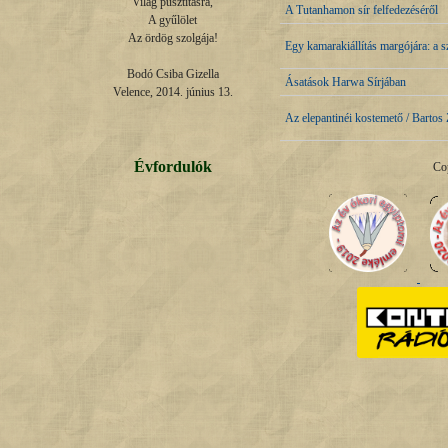
Világ pusztításra,

A Tutanhamon sír felfedezéséről
A gyűlölet

Az ördög szolgája!

Egy kamarakiállítás margójára: a 
Bodó Csiba Gizella

Ásatások Harwa Sírjában
Velence, 2014. június 13.
Az elepantinéi kostemető / Bartos 
Évfordulók
Co