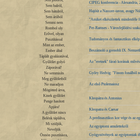
Sem jobbról,

CIPEG konferencia - Alexandria,
Sem balról,

Hajóút a Nasszer-tavon, avagy N
Sem hátulról,

Sem árúból

"Amiket elkészítettek mindenféle f
Semmi nem

Per-Ramses - Városfejlődési szak
Rombol oly

Erővel, olyan

Tudományos és fantasztikus elképz
Pusztítással

Mint az ember,

Beszámoló a grenobli IX. Nemzetk
Ember által

Táplált gyalázatával,

Az "eretnek" fáraó korának művés
Gyűlölet golyó

Záporával!

Győry Hedvig: "Finom fonálból né
Ne semmisíts

Meg gyűlöletből

Az első Ptolemaiosz
Ne maradjon

Mögötted árva,

Kinek gyűlölet

Kleopátra és Antonius
Penge hasított

Apjára!

Kleopatra és Caesar
A gyűlölet nincs

A predinasztikus kor vége és az eg
Belénk táplálva,

Mi szüljük,

Az egyiptomi amulettekről
Neveljük

Gyógynövények az egyiptomiak él
Önnön pusztításra,
