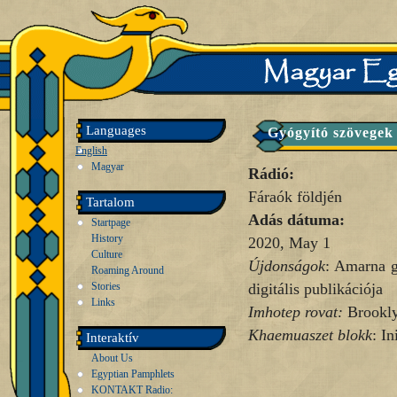
Languages
Gyógyító szövegek 
English
Magyar
Rádió:
Fáraók földjén
Tartalom
Adás dátuma:
Startpage
History
2020, May 1
Culture
Újdonságok
: Amarna g
Roaming Around
Stories
digitális publikációja
Links
Imhotep rovat:
Brookl
Khaemuaszet blokk
: I
Interaktív
About Us
Egyptian Pamphlets
KONTAKT Radio: