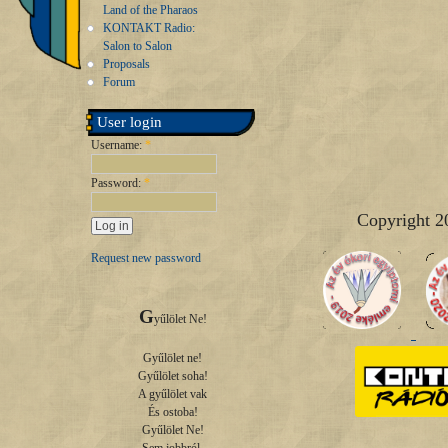
Land of the Pharaos
KONTAKT Radio:
Salon to Salon
Proposals
Forum
User login
Username:
*
Password:
*
Copyright 2
Request new password
G
yűlölet Ne!

Gyűlölet ne!

Gyűlölet soha!

A gyűlölet vak

És ostoba!

Gyűlölet Ne!
