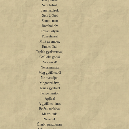
Sem jobbról,

Sem balról,

Sem hátulról,

Sem árúból

Semmi nem

Rombol oly

Erővel, olyan

Pusztítással

Mint az ember,

Ember által

Táplált gyalázatával,

Gyűlölet golyó

Záporával!

Ne semmisíts

Meg gyűlöletből

Ne maradjon

Mögötted árva,

Kinek gyűlölet

Penge hasított

Apjára!

A gyűlölet nincs

Belénk táplálva,

Mi szüljük,

Neveljük

Önnön pusztításra,
