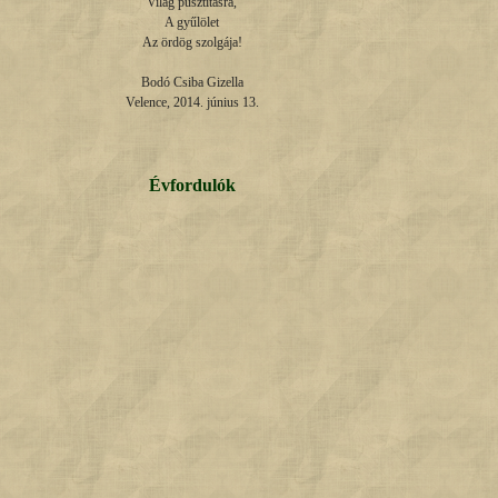
Világ pusztításra,

A gyűlölet

Az ördög szolgája!

Bodó Csiba Gizella

Velence, 2014. június 13.
Évfordulók