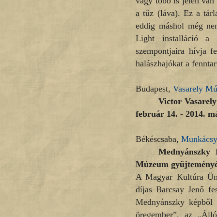
vagy több is jelen van
a tűz (láva). Ez a tár
eddig máshol még nem 
Light installáció a
szempontjaira hívja f
halászhajókat a fenntar
Budapest,
Vasarely M
Victor Vasarely
február 14. - 2014. m
Békéscsaba,
Munkácsy
Mednyánszky L
Múzeum gyűjteményébő
A Magyar Kultúra Ünn
díjas Barcsay Jenő fe
Mednyánszky képből á
öregember”, az „Álló