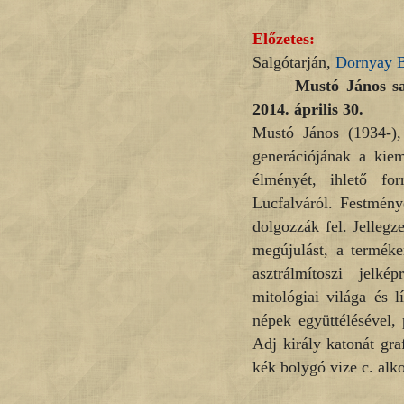
Előzetes:
Salgótarján,
Dornyay 
Mustó János sal
2014. április 30.
Mustó János (1934-)
generációjának a kiem
élményét, ihlető fo
Lucfalváról. Festmény
dolgozzák fel. Jellegz
megújulást, a terméke
asztrálmítoszi jelkép
mitológiai világa és 
népek együttélésével, 
Adj király katonát gr
kék bolygó vize c. alko