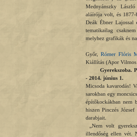
Mednyánszky László 
aláírója volt, és 187
Deák Ébner Lajossal e
tematikailag csaknem
melyhez grafikák és nap
Győr,
Rómer Flóris M
Kiállítás (Apor Vilmos
Gyerekszoba. Pi
- 2014. június 1.
Micsoda kavarodás! Val
sarokban egy moncsics
építőkockákban nem bo
hiszen Pinczés József
darabjait.
„Nem volt gyerekszo
illendőség ellen vét