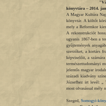
"Vágyva vágyok
könyvtára – 2014. jan
A Magyar Kultúra Napj
könyvtár. A költőt kör
mely a Reformkor kiem
A rekonstrukciót hos
ugyanis 1867-ben a te
gyűjtemények anyagába
szerzőket, a kortárs fr
képviselőit, a számára
természettudományi mu
jelentős magyar irodal
századi kiadvány színe
Józsefhez irt levél: 
most olvasással mély 
Szeged,
Somogyi-köny