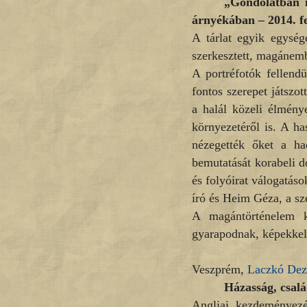
„Gondolatban 
árnyékában – 2014. f
A tárlat egyik egység
szerkesztett, magánemb
A portréfotók fellend
fontos szerepet játszo
a halál közeli élmény
környezetéről is. A ha
nézegették őket a ha
bemutatását korabeli 
és folyóirat válogatáso
író és Heim Géza, a sz
A magántörténelem 
gyarapodnak, képekkel 
Veszprém,
Laczkó De
Házasság, család
Angliai kezdeményezé