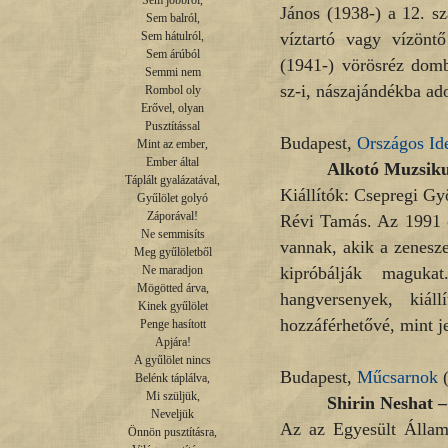
Sem jobbról,

János (1938-) a 12. s
Sem balról,

víztartó vagy vízönt
Sem hátulról,

Sem árúból

(1941-) vörösréz domb
Semmi nem

sz-i, nászajándékba ado
Rombol oly

Erővel, olyan

Pusztítással

Budapest,
Országos Id
Mint az ember,

Ember által

Alkotó Muzsiku
Táplált gyalázatával,

Kiállítók: Csepregi G
Gyűlölet golyó

Záporával!

Révi Tamás. Az 1991 
Ne semmisíts

vannak, akik a zenesz
Meg gyűlöletből

kipróbálják maguka
Ne maradjon

Mögötted árva,

hangversenyek, kiáll
Kinek gyűlölet

hozzáférhetővé, mint je
Penge hasított

Apjára!

A gyűlölet nincs

Budapest,
Műcsarnok
(
Belénk táplálva,

Mi szüljük,

Shirin Neshat –
Neveljük

Az az Egyesült Államo
Önnön pusztításra,
