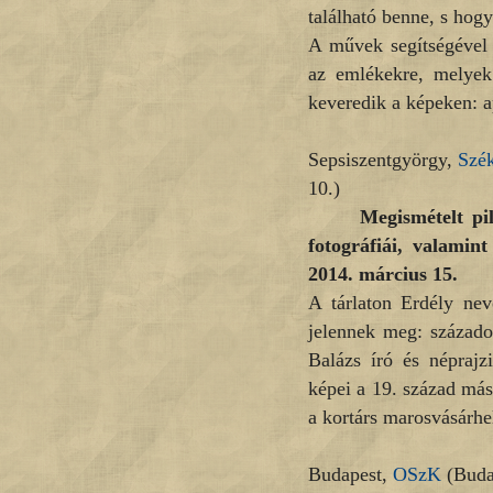
található benne, s hogy
A művek segítségével f
az emlékekre, melye
keveredik a képeken: a
Sepsiszentgyörgy,
Szé
10.)
Megismételt pi
fotográfiái, valamin
2014. március 15.
A tárlaton Erdély nev
jelennek meg: százado
Balázs író és néprajzi
képei a 19. század más
a kortárs marosvásárhe
Budapest,
OSzK
(Budav