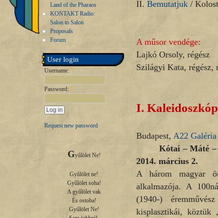
II.
Bemutatjuk
/ Kolos
Land of the Pharaos
KONTAKT Radio:
Salon to Salon
Proposals
Forum
A műsor vendége:
Lajkó Orsoly, régész
User login
Szilágyi Kata, régés
Username:
*
Password:
*
I.
Kaleidoszkóp
Request new password
Budapest,
A22 Galéria
Kótai – Máté –
G
yűlölet Ne!

2014. március 2.
A három magyar ötv
Gyűlölet ne!

Gyűlölet soha!

alkalmazója. A 100ná
A gyűlölet vak

(1940-) éremművész é
És ostoba!

Gyűlölet Ne!

kisplasztikái, köztük