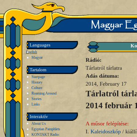
Languages
Ko
English
Magyar
Rádió:
Tárlatról tárlatra
Tartalom
Adás dátuma:
Startpage
History
2014, February 17
Culture
Tárlatról tárl
Roaming Around
Stories
2014 február 
Links
Interaktív
A műsor felépítése:
About Us
Egyptian Pamphlets
I.
Kaleidoszkóp
/ kiállí
KONTAKT Radio: