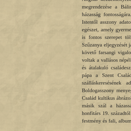
megrendezése a Báli
házasság fontosságára
Istentől asszony adat
egészet, amely gyerme
is fontos szerepet tö
Szűzanya eljegyzését 
követő farsangi vigal
voltak a vallásos népé
és átalakuló családes
pápa a Szent Család
szálláskeresésének a
Boldogasszony menyegz
Család kultikus ábrázo
másik szál a házass
honfitárs 19. századtó
festmény és fali, albu