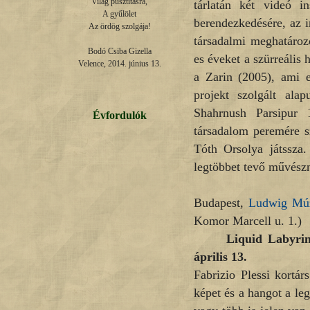
Világ pusztításra,

tárlatán két videó in
A gyűlölet

berendezkedésére, az i
Az ördög szolgája!

társadalmi meghatároz
Bodó Csiba Gizella

es éveket a szürreális
Velence, 2014. június 13.
a Zarin (2005), ami e
projekt szolgált ala
Shahrnush Parsipur 
Évfordulók
társadalom peremére sz
Tóth Orsolya játssza
legtöbbet tevő művészn
Budapest,
Ludwig Múz
Komor Marcell u. 1.)
Liquid Labyrint
április 13.
Fabrizio Plessi kortá
képet és a hangot a l