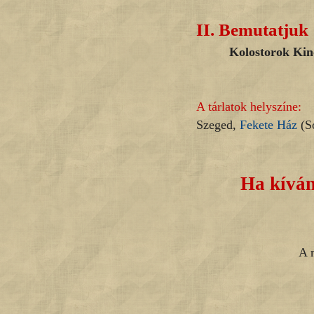
II.
Bemutatjuk
Kolostorok Kinc
A tárlatok helyszíne:
Szeged,
Fekete Ház
(So
Ha kíván
A 