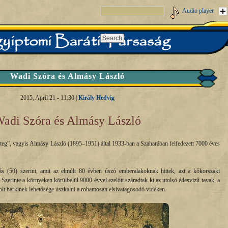
Audio player
Wadi Szóra és Almásy László
2015, April 21 - 11:30 |
Király Hedvig
adi Szóra és Almásy László
eteg”, vagyis Almásy László (1895–1951) által 1933-ban a Szaharában felfedezett 7000 éves
 (50) szerint, amit az elmúlt 80 évben úszó emberalakoknak hittek, azt a kőkorszaki
zerinte a környéken körülbelül 9000 évvel ezelőtt száradtak ki az utolsó édesvizű tavak, a
volt bárkinek lehetősége úszkálni a rohamosan elsivatagosodó vidéken.