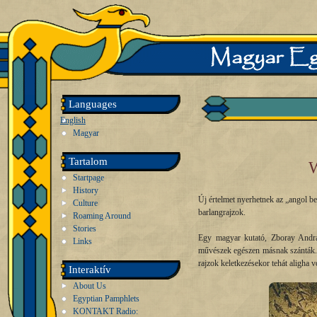
Languages
English
Magyar
Tartalom
W
Startpage
History
Új értelmet nyerhetnek az „angol b
Culture
barlangrajzok.
Roaming Around
Stories
Egy magyar kutató, Zboray András
Links
művészek egészen másnak szánták. S
rajzok keletkezésekor tehát aligha 
Interaktív
About Us
Egyptian Pamphlets
KONTAKT Radio: