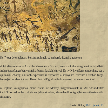
b. 7 ezer éve születtek. Sokáig azt hitték, az emberek úsznak a rajzokon
eddigi elképzelések – Az emberalakok nem úsznak, hanem mintha lebegnének a fej nélküli
lműen összefüggésben vannak a bizarr, kitalált lénnyel. Ez nyilvánvalóan szimbolikus, bár a
lapunknak Zboray, aki több expedíciót is szervezett a környékre. Szerinte a szóban forgó,
langrajzai az elvont ábrázolások révén kilógnak a többi szaharai barlangrajz sorából.
k legtöbb kollégájának mond ellent, de Almásy magyarázatának is. Az Afrika-kutató
ok a kőkorszaki ember mindennapjait ábrázolták, közvetlenül az éghajlat megváltozása előtti
sivatagot.
forrás: Blikk,
2015. január 15
.