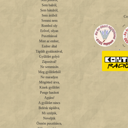
Sem jobbról,

Sem balról,

Sem hátulról,

Sem árúból

Co
Semmi nem

Rombol oly

Erővel, olyan

Pusztítással

Mint az ember,

Ember által

Táplált gyalázatával,

Gyűlölet golyó

Záporával!

Ne semmisíts

Meg gyűlöletből

Ne maradjon

Mögötted árva,

Kinek gyűlölet

Penge hasított

Apjára!

A gyűlölet nincs

Belénk táplálva,

Mi szüljük,

Neveljük

Önnön pusztításra,
