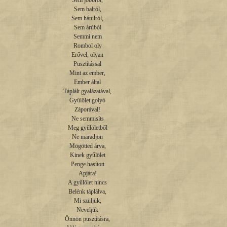
Sem jobbról,

Sem balról,

Sem hátulról,

Sem árúból

Semmi nem

Rombol oly

Erővel, olyan

Pusztítással

Mint az ember,

Ember által

Táplált gyalázatával,

Gyűlölet golyó

Záporával!

Ne semmisíts

Meg gyűlöletből

Ne maradjon

Mögötted árva,

Kinek gyűlölet

Penge hasított

Apjára!

A gyűlölet nincs

Belénk táplálva,

Mi szüljük,

Neveljük

Önnön pusztításra,
