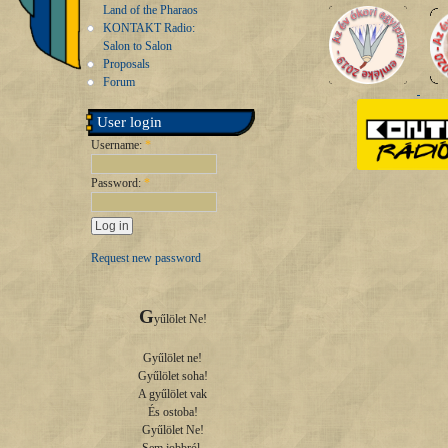
Land of the Pharaos
KONTAKT Radio:
Salon to Salon
Proposals
Forum
User login
Username:
*
Password:
*
Request new password
G
yűlölet Ne!

Gyűlölet ne!

Gyűlölet soha!

A gyűlölet vak

És ostoba!

Gyűlölet Ne!
