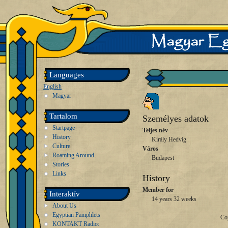
Languages
English
Magyar
Tartalom
Személyes adatok
Startpage
Teljes név
History
Király Hedvig
Culture
Város
Roaming Around
Budapest
Stories
Links
History
Member for
Interaktív
14 years 32 weeks
About Us
Egyptian Pamphlets
Co
KONTAKT Radio: