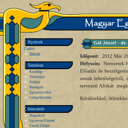
Nyelvek
Gál József - dr
English
Magyar
Időpont:
2012 Már 2
Helyszín:
Nemzetek 
Tartalom
Előadás és beszélgetés
Kezdőlap
Történelem
annak lehetőségeiről, 
Kultúra
tervezett Afrikát megke
Barangoló
Egyiptomi tükör
Linkgyűjtemény
Kérdésekkel, ötletekkel
Interaktív
Magunkról
Egyiptomi Füzetek
Fáraók Földjén