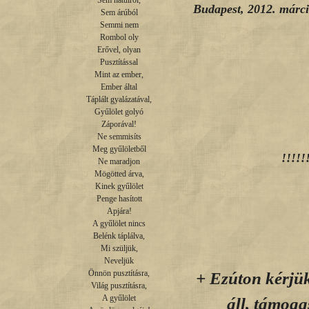
Sem hátulról,

Budapest, 2012. márc
Sem árúból

Semmi nem

Rombol oly

Magya
Erővel, olyan

Pusztítással

E
Mint az ember,

Ember által

Táplált gyalázatával,

Gyűlölet golyó

Záporával!

Ne semmisíts

Meg gyűlöletből

!!!!!
Ne maradjon

Mögötted árva,

Kinek gyűlölet

Penge hasított

Apjára!

A gyűlölet nincs

Belénk táplálva,

Mi szüljük,

Neveljük

+ Ezúton kérjü
Önnön pusztításra,

Világ pusztításra,

A gyűlölet

áll, támog