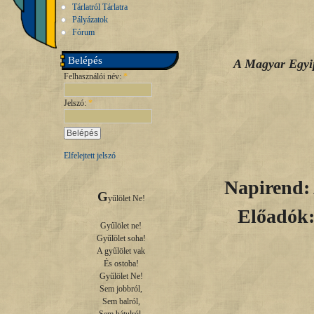
Tárlatról Tárlatra
Pályázatok
Fórum
Belépés
A Magyar Egyip
Felhasználói név:
*
Jelszó:
*
Elfelejtett jelszó
Napirend: 
G
yűlölet Ne!

Előadók: 
Gyűlölet ne!

Gyűlölet soha!

A gyűlölet vak

És ostoba!

Gyűlölet Ne!

Sem jobbról,

Sem balról,
