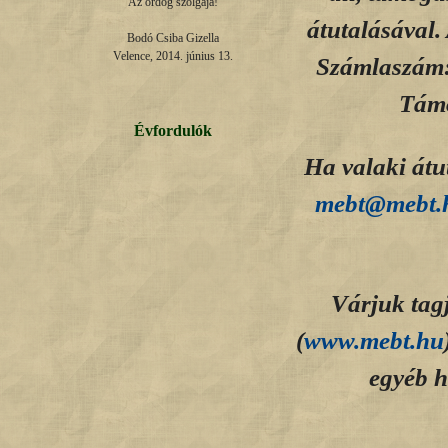
Az ördög szolgája!

átutalásával
Bodó Csiba Gizella

Velence, 2014. június 13.
Számlaszám
Támo
Évfordulók
Ha valaki átut
mebt@mebt.
Várjuk tagj
(
www.mebt.hu
egyéb h