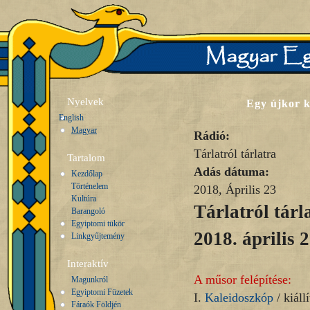
Nyelvek
Egy újkor k
English
Magyar
Rádió:
Tárlatról tárlatra
Tartalom
Adás dátuma:
Kezdőlap
Történelem
2018, Április 23
Kultúra
Tárlatról tárl
Barangoló
Egyiptomi tükör
2018. április 2
Linkgyűjtemény
Interaktív
A műsor felépítése:
Magunkról
Egyiptomi Füzetek
I.
Kaleidoszkóp
/ kiállí
Fáraók Földjén