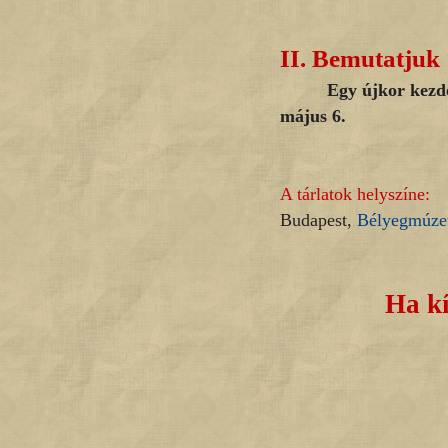
II.
Bemutatjuk
Egy újkor kezde
május 6.
A tárlatok helyszíne:
Budapest,
Bélyegmúz
Ha kí