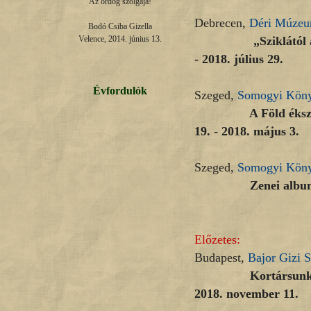
Az ördög szolgája!

Debrecen,
Déri Múze
Bodó Csiba Gizella

„Sziklától a kőbalt
Velence, 2014. június 13.
- 2018. július 29.
Évfordulók
Szeged,
Somogyi Köny
A Föld ékszerei a f
19. - 2018. május 3.
Szeged,
Somogyi Köny
Zenei album: Scott
Előzetes:
Budapest,
Bajor Gizi 
Kortársunk Csehov.
2018. november 11.