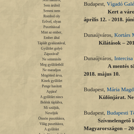
Sem hátulról,

Budapest,
Vígadó Galé
Sem árúból

Kert a városban Ko
Semmi nem

Rombol oly

április 12. - 2018. jún
Erővel, olyan

Pusztítással

Mint az ember,

Dunaújváros,
Kortárs 
Ember által

Kilátások – 2018. á
Táplált gyalázatával,

Gyűlölet golyó

Záporával!

Dunaújváros,
Intercis
Ne semmisíts

Meg gyűlöletből

A mentés története
Ne maradjon

2018. május 10.
Mögötted árva,

Kinek gyűlölet

Penge hasított

Budapest,
Mária Magd
Apjára!

Különjárat. Nemes A
A gyűlölet nincs

Belénk táplálva,

Mi szüljük,

Budapest,
Budapesti T
Neveljük

Önnön pusztításra,

Szívmelengető 
Világ pusztításra,

Magyarországon – 2018
A gyűlölet
