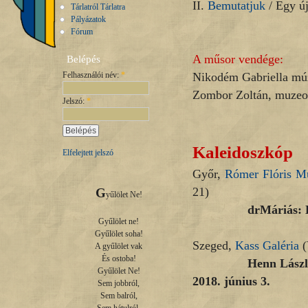
II.
Bemutatjuk
/ Egy ú
Tárlatról Tárlatra
Pályázatok
Fórum
A műsor vendége:
Belépés
Felhasználói név:
*
Nikodém Gabriella mú
Zombor Zoltán, muzeol
Jelszó:
*
Kaleidoszkóp
Elfelejtett jelszó
Győr,
Rómer Flóris M
21)
G
yűlölet Ne!

drMáriás: Kisüt a 
Gyűlölet ne!

Gyűlölet soha!

Szeged,
Kass Galéria
(
A gyűlölet vak

És ostoba!

Henn László András
Gyűlölet Ne!

2018. június 3.
Sem jobbról,

Sem balról,
