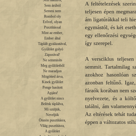
Sem hátulról,

A feltételezések szeri
Sem árúból

teljesen épen megmara
Semmi nem

Rombol oly

ám ligatúrákkal teli hi
Erővel, olyan

egymástól, és két esetb
Pusztítással

Mint az ember,

egy ellenőrzési egysége
Ember által

így szerepel.
Táplált gyalázatával,

Gyűlölet golyó

Záporával!

A versciklus teljesen
Ne semmisíts

Meg gyűlöletből

semmit. Tartalmilag s
Ne maradjon

azokhoz hasonlóan szi
Mögötted árva,

azonban feltűnő. Igaz,
Kinek gyűlölet

Penge hasított

fáraók korában nem szó
Apjára!

nyelvezete, és a költ
A gyűlölet nincs

Belénk táplálva,

találni, ám valamennyi
Mi szüljük,

Az eltérések tehát tud
Neveljük

Önnön pusztításra,

éppen a változatos stí
Világ pusztításra,

A gyűlölet
