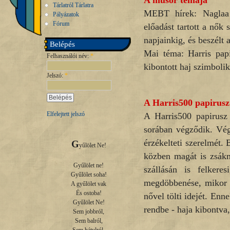
A műsor témája
Tárlatról Tárlatra
MEBT hírek: Naglaa a
Pályázatok
Fórum
előadást tartott a nők
napjainkig, és beszélt 
Belépés
Mai téma: Harris papi
Felhasználói név:
*
kibontott haj szimbolik
Jelszó:
*
A Harris500 papirusz 
Elfelejtett jelszó
A Harris500 papirusz 
sorában végződik. Vég
érzékelteti szerelmét. 
G
yűlölet Ne!

közben magát is zsákmá
Gyűlölet ne!

szállásán is felkere
Gyűlölet soha!

megdöbbenése, mikor h
A gyűlölet vak

És ostoba!

nővel tölti idejét. Enne
Gyűlölet Ne!

rendbe - haja kibontva
Sem jobbról,

Sem balról,
