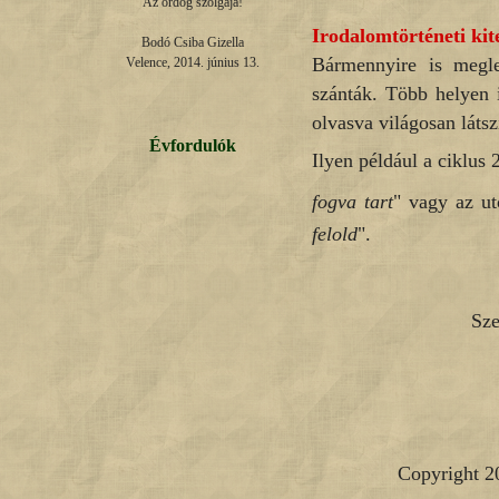
Az ördög szolgája!

Irodalomtörténeti kit
Bodó Csiba Gizella

Bármennyire is megl
Velence, 2014. június 13.
szánták. Több helyen 
olvasva világosan látsz
Évfordulók
Ilyen például a ciklus
fogva tart
" vagy az u
felold
".
Sze
Copyright 2