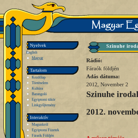
Nyelvek
Szinuhe irod
English
Magyar
Rádió:
Fáraók földjén
Tartalom
Adás dátuma:
Kezdőlap
Történelem
2012, November 2
Kultúra
Szinuhe iroda
Barangoló
Egyiptomi tükör
Linkgyűjtemény
2012. novembe
Interaktív
Magunkról
Egyiptomi Füzetek
Fáraók Földjén