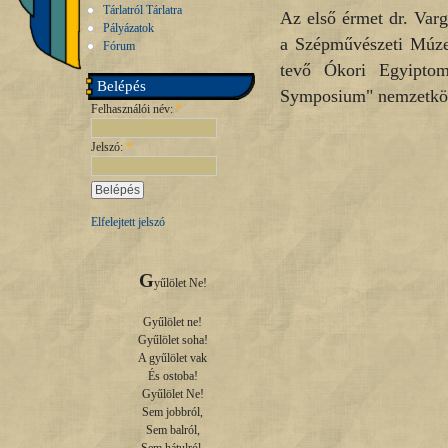
Tárlatról Tárlatra
Az első érmet dr. Var
Pályázatok
a Szépművészeti Múzeu
Fórum
tevő Ókori Egyiptom
Belépés
Symposium" nemzetköz
Felhasználói név:
*
Jelszó:
*
Elfelejtett jelszó
G
yűlölet Ne!

Gyűlölet ne!

Gyűlölet soha!

A gyűlölet vak

És ostoba!

Gyűlölet Ne!

Sem jobbról,

Sem balról,
