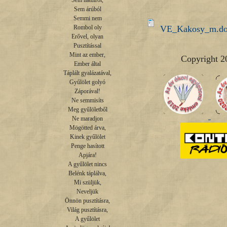
Sem hátulról,

Sem árúból

Semmi nem

VE_Kakosy_m.d
Rombol oly

Erővel, olyan

Pusztítással

Mint az ember,

Copyright 2
Ember által

Táplált gyalázatával,

Gyűlölet golyó

Záporával!

Ne semmisíts

Meg gyűlöletből

Ne maradjon

Mögötted árva,

Kinek gyűlölet

Penge hasított

Apjára!

A gyűlölet nincs

Belénk táplálva,

Mi szüljük,

Neveljük

Önnön pusztításra,

Világ pusztításra,

A gyűlölet
