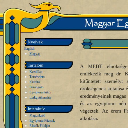
Nyelvek
English
Magyar
Tartalom
A MEBT elnöksége 2
Kezdőlap
emlékezik meg dr. K
Történelem
kitűntetett személyt
Kultúra
Barangoló
örökségének kutatása é
Egyiptomi tükör
eredményeinek magas s
Linkgyűjtemény
és az egyiptomi nép 
Interaktív
végeztek. Az érem Fr
Magunkról
alkotása.
Egyiptomi Füzetek
Fáraók Földjén