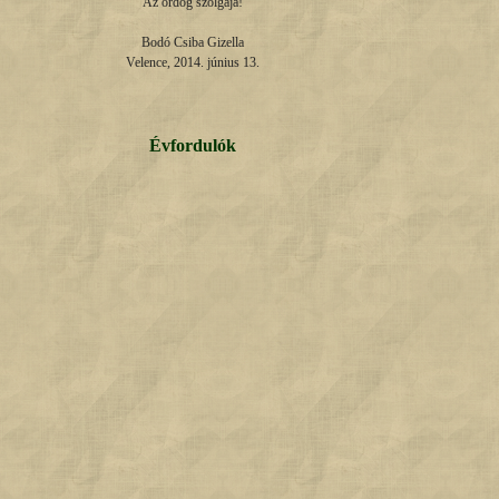
Az ördög szolgája!

Bodó Csiba Gizella

Velence, 2014. június 13.
Évfordulók