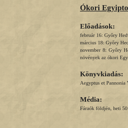
Ókori Egyipto
Előadások:
február 16: Győry Hed
március 18: Győry Hed
november 8: Győry Hed
növények az ókori Eg
Könyvkiadás:
Aegyptus et Pannonia V
Média:
Fáraók földjén, heti 5