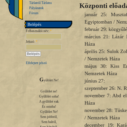
Tárlatról Tárlatra
Központi előad
Pályázatok
Fórum
január 25: Muszta
Egyiptomban / Nem
Belépés
február 29: közgyűl
Felhasználói név:
*
március 21: Lázár
Jelszó:
*
Háza
április 25: Sulok Zo
/ Nemzetek Háza
Elfelejtett jelszó
május 30: Kiss En
Nemzetek Háza
G
június 27:
yűlölet Ne!

szeptember 26: N. R
Gyűlölet ne!

november 7: Abd el
Gyűlölet soha!

A gyűlölet vak

Háza
És ostoba!

november 28: Tüske 
Gyűlölet Ne!

/ Nemzetek Háza
Sem jobbról,

Sem balról,

december 19: Kará