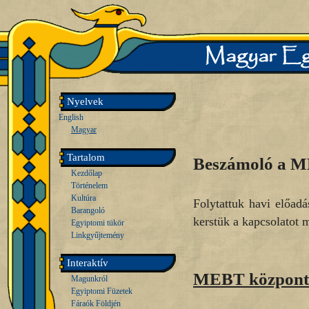
Nyelvek
English
Magyar
Tartalom
Beszámoló a M
Kezdőlap
Történelem
Kultúra
Folytattuk havi előadá
Barangoló
kerstük a kapcsolatot 
Egyiptomi tükör
Linkgyűjtemény
Interaktív
MEBT központi
Magunkról
Egyiptomi Füzetek
Fáraók Földjén