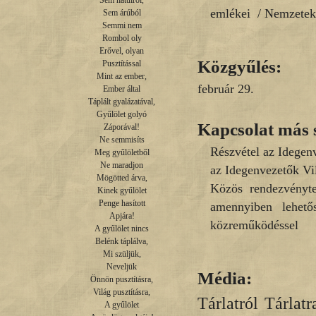
Sem hátulról,

emlékei / Nemzete
Sem árúból

Semmi nem

Rombol oly

Erővel, olyan

Közgyűlés:
Pusztítással

Mint az ember,

február 29.
Ember által

Táplált gyalázatával,

Gyűlölet golyó

Kapcsolat más 
Záporával!

Ne semmisíts

Részvétel az Idegen
Meg gyűlöletből

Ne maradjon

az Idegenvezetők Vi
Mögötted árva,

Közös rendezvényte
Kinek gyűlölet

Penge hasított

amennyiben lehető
Apjára!

közreműködéssel
A gyűlölet nincs

Belénk táplálva,

Mi szüljük,

Neveljük

Média:
Önnön pusztításra,

Világ pusztításra,

Tárlatról Tárlatr
A gyűlölet
