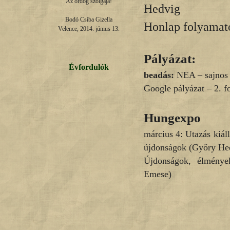
Az ördög szolgája!

Hedvig
Bodó Csiba Gizella

Honlap folyamato
Velence, 2014. június 13.
Pályázat:
Évfordulók
beadás:
NEA – sajnos 
Google pályázat – 2. fo
Hungexpo
március 4: Utazás kiál
újdonságok (Győry Hed
Újdonságok, élménye
Emese)