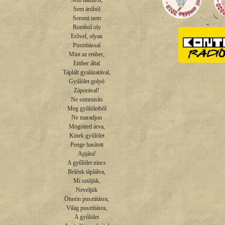
Sem hátulról,

Sem árúból

Semmi nem

Rombol oly

Erővel, olyan

Pusztítással

Mint az ember,

Ember által

Táplált gyalázatával,

Gyűlölet golyó

Záporával!

Ne semmisíts

Meg gyűlöletből

Ne maradjon

Mögötted árva,

Kinek gyűlölet

Penge hasított

Apjára!

A gyűlölet nincs

Belénk táplálva,

Mi szüljük,

Neveljük

Önnön pusztításra,

Világ pusztításra,

A gyűlölet
