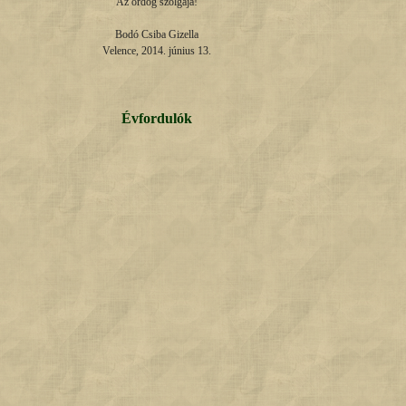
Az ördög szolgája!

Bodó Csiba Gizella

Velence, 2014. június 13.
Évfordulók