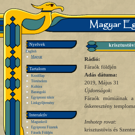
Nyelvek
krisztustö
English
Magyar
Rádió:
Fáraók földjén
Tartalom
Adás dátuma:
Kezdőlap
Történelem
2019, Május 31
Kultúra
Újdonságok
:
Barangoló
Egyiptomi tükör
Fáraók múmiáinak a 
Linkgyűjtemény
őskeresztény templom
Interaktív
Imhotep rovat
:
Magunkról
Egyiptomi Füzetek
krisztustövis és Szentm
Fáraók Földjén