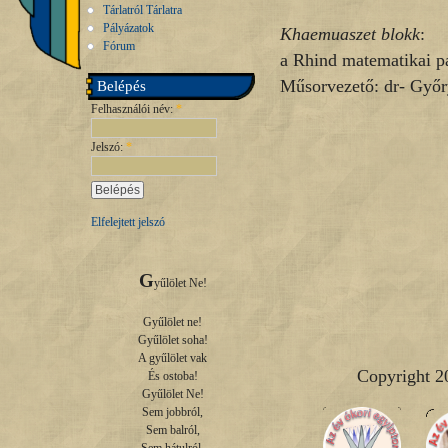
Tárlatról Tárlatra
Pályázatok
Khaemuaszet blokk
:
Fórum
a Rhind matematikai p
Műsorvezető: dr- Győ
Belépés
Felhasználói név:
*
Jelszó:
*
Elfelejtett jelszó
G
yűlölet Ne!

Gyűlölet ne!

Gyűlölet soha!

A gyűlölet vak

Copyright 2
És ostoba!

Gyűlölet Ne!

Sem jobbról,

Sem balról,
