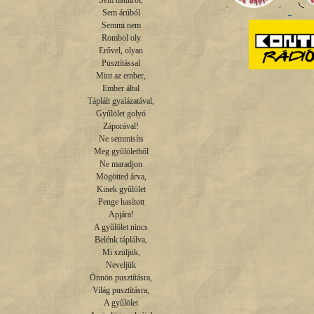
Sem hátulról,

Sem árúból

Semmi nem

Rombol oly

Erővel, olyan

Pusztítással

Mint az ember,

Ember által

Táplált gyalázatával,

Gyűlölet golyó

Záporával!

Ne semmisíts

Meg gyűlöletből

Ne maradjon

Mögötted árva,

Kinek gyűlölet

Penge hasított

Apjára!

A gyűlölet nincs

Belénk táplálva,

Mi szüljük,

Neveljük

Önnön pusztításra,

Világ pusztításra,

A gyűlölet
