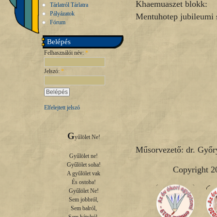
Khaemuaszet blokk:
Tárlatról Tárlatra
Pályázatok
Mentuhotep jubileumi 
Fórum
Belépés
Felhasználói név:
*
Jelszó:
*
Elfelejtett jelszó
G
yűlölet Ne!

Műsorvezető: dr. Győr
Gyűlölet ne!

Gyűlölet soha!

Copyright 2
A gyűlölet vak

És ostoba!

Gyűlölet Ne!

Sem jobbról,

Sem balról,
