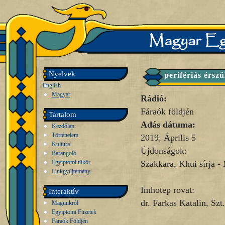
Nyelvek
perifériás érsz
English
Magyar
Rádió:
Fáraók földjén
Tartalom
Adás dátuma:
Kezdőlap
Történelem
2019, Április 5
Kultúra
Újdonságok:
Barangoló
Egyiptomi tükör
Szakkara, Khui sírja -
Linkgyűjtemény
Imhotep rovat:
Interaktív
dr. Farkas Katalin, Szt
Magunkról
Egyiptomi Füzetek
Fáraók Földjén