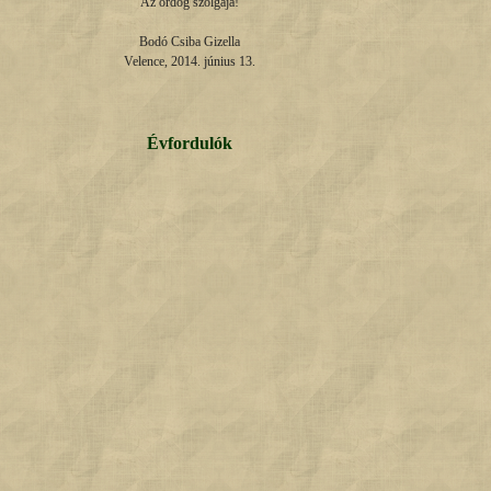
Az ördög szolgája!

Bodó Csiba Gizella

Velence, 2014. június 13.
Évfordulók