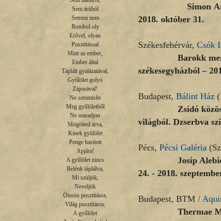
Sem hátulról,

Simon András: Ist
Sem árúból

2018. október 31.
Semmi nem

Rombol oly

Erővel, olyan

Székesfehérvár,
Csók I
Pusztítással

Mint az ember,

Barokk mennyország
Ember által

székesegyházból – 201
Táplált gyalázatával,

Gyűlölet golyó

Záporával!

Budapest,
Bálint Ház
(
Ne semmisíts

Meg gyűlöletből

Zsidó közösség az 
Ne maradjon

világból. Dzserbva sz
Mögötted árva,

Kinek gyűlölet

Penge hasított

Pécs,
Pécsi Galéria
(Sz
Apjára!

Josip Alebić festő
A gyűlölet nincs

Belénk táplálva,

24. - 2018. szeptembe
Mi szüljük,

Neveljük

Önnön pusztításra,

Budapest, BTM /
Aqui
Világ pusztításra,

Thermae Maiores. 
A gyűlölet
