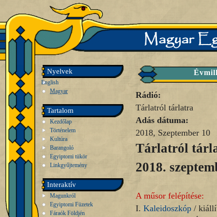
Nyelvek
Évmil
English
Magyar
Rádió:
Tárlatról tárlatra
Tartalom
Adás dátuma:
Kezdőlap
Történelem
2018, Szeptember 10
Kultúra
Tárlatról tárl
Barangoló
Egyiptomi tükör
2018. szeptem
Linkgyűjtemény
Interaktív
A műsor felépítése:
Magunkról
Egyiptomi Füzetek
I.
Kaleidoszkóp
/ kiállí
Fáraók Földjén