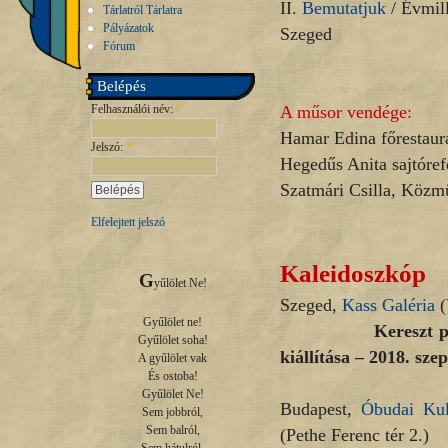
II.
Bemutatjuk
/ Évmil
Tárlatról Tárlatra
Pályázatok
Szeged
Fórum
Belépés
Felhasználói név:
*
A műsor vendége:
Hamar Edina főrestaur
Jelszó:
*
Hegedűs Anita sajtóref
Szatmári Csilla, Közmű
Elfelejtett jelszó
Kaleidoszkóp
G
yűlölet Ne!

Szeged,
Kass Galéria
(
Gyűlölet ne!

Kereszt parafraz
Gyűlölet soha!

kiállítása – 2018. sz
A gyűlölet vak

És ostoba!

Gyűlölet Ne!

Budapest,
Óbudai Kul
Sem jobbról,

Sem balról,

(Pethe Ferenc tér 2.)