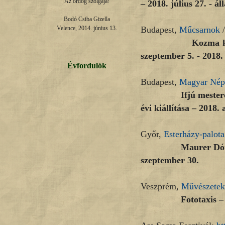
Az ördög szolgája!

– 2018. július 27. - ál
Bodó Csiba Gizella

Budapest,
Műcsarnok
/
Velence, 2014. június 13.
Kozma klasszik. 
szeptember 5. - 2018.
Évfordulók
Budapest,
Magyar Nép
Ifjú mesterek reme
évi kiállítása – 2018.
Győr,
Esterházy-palota
Maurer Dóra: Hajto
szeptember 30.
Veszprém,
Művészetek
Fototaxis – 2018.