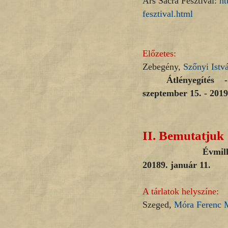
Ars Sacra Fesztivál:
ht
fesztival.html
Előzetes:
Zebegény,
Szőnyi Ist
Átlényegítés 
szeptember 15. - 2019
II.
Bemutatjuk
Évmilliók urai. 
20189. január 11.
A tárlatok helyszíne:
Szeged,
Móra Ferenc