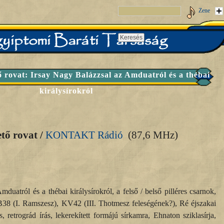
Zene
rovat: Irsay Nagy Balázzsal az Amduatról és a thébai
királysírokról
tő rovat /
KONTAKT Rádió
(87,6 MHz)
duatról és a thébai királysírokról, a felső / belső pilléres csarnok,
38 (I. Ramszesz), KV42 (III. Thotmesz feleségének?), Ré éjszakai
 retrográd írás, lekerekített formájú sírkamra, Ehnaton sziklasírja,