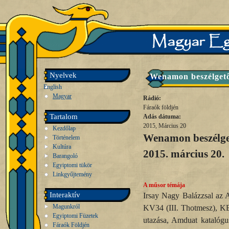
Nyelvek
Wenamon beszélgető 
English
Magyar
Rádió:
Fáraók földjén
Tartalom
Adás dátuma:
2015, Március 20
Kezdőlap
Wenamon beszélge
Történelem
Kultúra
2015. március 20.
Barangoló
Egyiptomi tükör
Linkgyűjtemény
A műsor témája
Interaktív
Irsay Nagy Balázzsal az Am
Magunkról
KV34 (III. Thotmesz), KB
Egyiptomi Füzetek
utazása, Amduat katalógus,
Fáraók Földjén