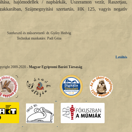
váltása, hajómodellek / napbárkák, Uszeramon vezír, Raszetjau,
Szakkarában, Szájmegnyitási szertartás, HK 125, vagyis negatív
Szerkesztő és műsorvezető: dr. Győry Hedvig
Technikai munkatárs: Padi Géza
Letöltés
pyright 2009-2020 -
Magyar Egyiptomi Baráti Társaság