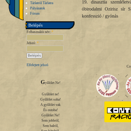
19. dinasztia szemlélet
Tárlatról Tárlatra
Pályázatok
óbirodalmi Ozirisz sír 
Fórum
konfesszió / gyónás
Belépés
Felhasználói név:
*
Jelszó:
*
Elfelejtett jelszó
Co
G
yűlölet Ne!

Gyűlölet ne!

Gyűlölet soha!

A gyűlölet vak

És ostoba!

Gyűlölet Ne!

Sem jobbról,

Sem balról,
