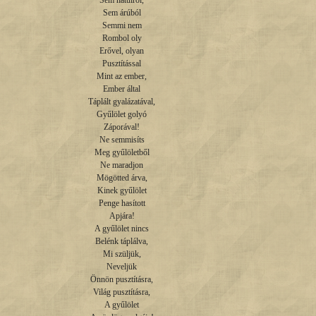
Sem hátulról,

Sem árúból

Semmi nem

Rombol oly

Erővel, olyan

Pusztítással

Mint az ember,

Ember által

Táplált gyalázatával,

Gyűlölet golyó

Záporával!

Ne semmisíts

Meg gyűlöletből

Ne maradjon

Mögötted árva,

Kinek gyűlölet

Penge hasított

Apjára!

A gyűlölet nincs

Belénk táplálva,

Mi szüljük,

Neveljük

Önnön pusztításra,

Világ pusztításra,

A gyűlölet
