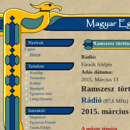
Nyelvek
Ramszesz történ
English
Magyar
Rádió:
Fáraók földjén
Tartalom
Adás dátuma:
Kezdőlap
Történelem
2015, Március 13
Kultúra
Ramszesz tör
Barangoló
Egyiptomi tükör
Rádió
Linkgyűjtemény
(87,6 MHz)
2015. március
Interaktív
Magunkról
Egyiptomi Füzetek
Fáraók Földjén
A műsor témája