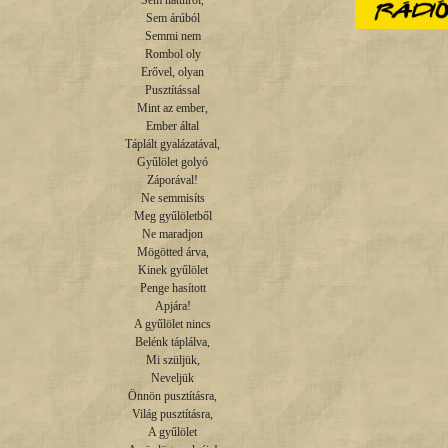
Sem hátulról,

Sem árúból

Semmi nem

Rombol oly

Erővel, olyan

Pusztítással

Mint az ember,

Ember által

Táplált gyalázatával,

Gyűlölet golyó

Záporával!

Ne semmisíts

Meg gyűlöletből

Ne maradjon

Mögötted árva,

Kinek gyűlölet

Penge hasított

Apjára!

A gyűlölet nincs

Belénk táplálva,

Mi szüljük,

Neveljük

Önnön pusztításra,

Világ pusztításra,

A gyűlölet
