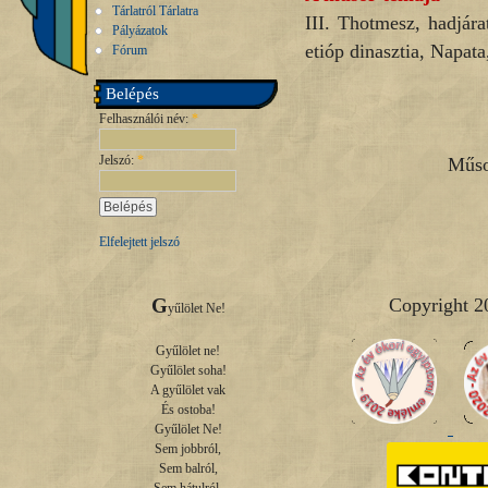
Tárlatról Tárlatra
III. Thotmesz, hadjára
Pályázatok
etióp dinasztia, Napat
Fórum
Belépés
Felhasználói név:
*
Jelszó:
*
Műso
Elfelejtett jelszó
Copyright 2
G
yűlölet Ne!

Gyűlölet ne!

Gyűlölet soha!

A gyűlölet vak

És ostoba!

Gyűlölet Ne!

Sem jobbról,

Sem balról,
