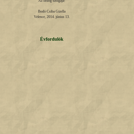
Az ördög szolgája!

Bodó Csiba Gizella

Velence, 2014. június 13.
Évfordulók