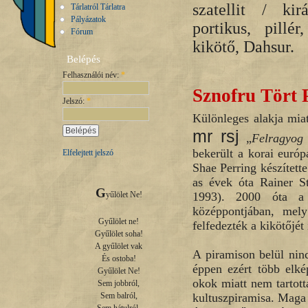
szatellit / kir
Tárlatról Tárlatra
Pályázatok
portikus, pillér
Fórum
kikötő, Dahsur.
Belépés
Felhasználói név:
*
Sznofru Tört 
Jelszó:
*
Különleges alakja mia
mr rsj
„
Felragyog 
bekerült a korai euró
Elfelejtett jelszó
Shae Perring készített
as évek óta Rainer St
G
1993). 2000 óta a 
yűlölet Ne!

középpontjában, mely
Gyűlölet ne!

felfedezték a kikötőjét 
Gyűlölet soha!

A gyűlölet vak

A piramison belül nin
És ostoba!

éppen ezért több elkép
Gyűlölet Ne!

okok miatt nem tartott
Sem jobbról,

kultuszpiramisa. Maga 
Sem balról,
