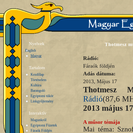
Nyelvek
Thotmesz mű
English
Magyar
Rádió:
Fáraók földjén
Tartalom
Adás dátuma:
Kezdőlap
Történelem
2013, Május 17
Kultúra
Thotmesz M
Barangoló
Egyiptomi tükör
Rádió
(87,6 M
Linkgyűjtemény
2013 május 17
Interaktív
Magunkról
A műsor témája
Egyiptomi Füzetek
Mai téma: Sznof
Fáraók Földjén