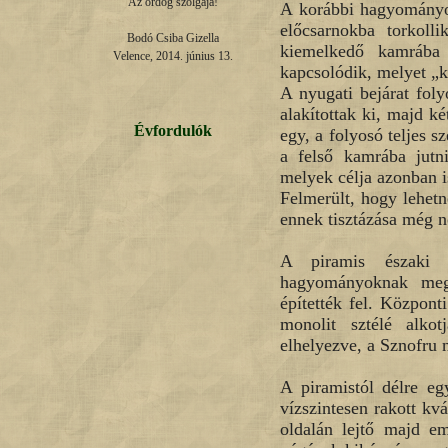
Az ördög szolgája!

A korábbi hagyományok
előcsarnokba torkolli
Bodó Csiba Gizella

kiemelkedő kamrába 
Velence, 2014. június 13.
kapcsolódik, melyet „
A nyugati bejárat foly
alakítottak ki, majd ké
Évfordulók
egy, a folyosó teljes s
a felső kamrába jutni
melyek célja azonban i
Felmerült, hogy lehetn
ennek tisztázása még n
A piramis északi f
hagyományoknak megf
építették fel. Központ
monolit sztélé alkot
elhelyezve, a Sznofru n
A piramistól délre eg
vízszintesen rakott kv
oldalán lejtő majd em