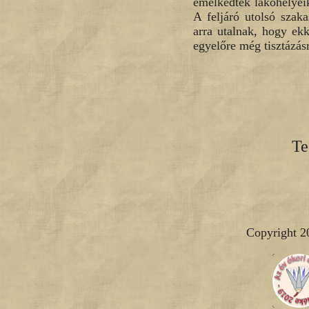
emelkedtek lakóhelyei
A feljáró utolsó szaka
arra utalnak, hogy ek
egyelőre még tisztázás
Te
Copyright 2