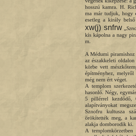
végének kiképzése: a g
hosszú kamra. H. Rick
ma már tudjuk, hogy e
esetleg a király belső
xw(j) snfrw
„
Szno
kis kápolna a nagy pir
m.
A Médumi piramishoz ha
az északkeleti oldalon
körbe vett mészkőtem
építményhez, melyről f
még nem ért véget.
A templom szerkezeté
hasonló. Négy, egymás 
5 pillérrel kezdődő,
alapítványokat megsze
Sznofru kultusza sz
örökítették meg, a ka
alakja domborodik ki.
A templomkörzetben a 