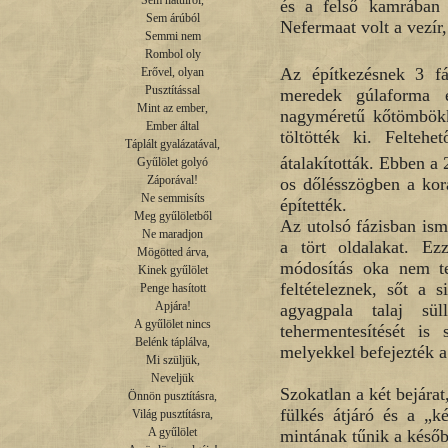
Sem hátulról,

és a felső kamrában t
Sem árúból

Nefermaat volt a vezír, 
Semmi nem

Rombol oly

Az építkezésnek 3 fá
Erővel, olyan

Pusztítással

meredek gúlaforma ép
Mint az ember,

nagyméretű kőtömbökk
Ember által

töltötték ki. Felte
Táplált gyalázatával,

átalakították. Ebben a 
Gyűlölet golyó

Záporával!

os dőlésszögben a kor
Ne semmisíts

építették.
Meg gyűlöletből

Az utolsó fázisban ism
Ne maradjon

a tört oldalakat. Ez
Mögötted árva,

módosítás oka nem tel
Kinek gyűlölet

feltételeznek, sőt a 
Penge hasított

Apjára!

agyagpala talaj sül
A gyűlölet nincs

tehermentesítését is
Belénk táplálva,

melyekkel befejezték a
Mi szüljük,

Neveljük

Szokatlan a két bejára
Önnön pusztításra,

fülkés átjáró és a „k
Világ pusztításra,

A gyűlölet

mintának tűnik a későb