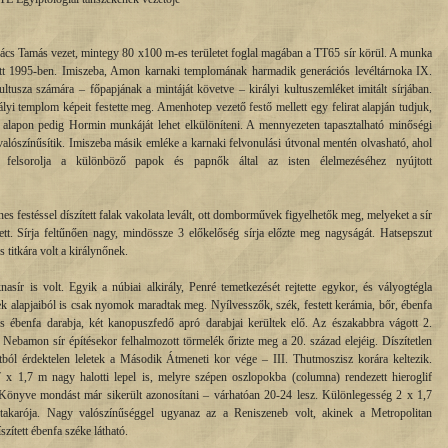
 Bács Tamás vezet, mintegy 80 x100 m-es területet foglal magában a TT65 sír körül. A munka
ődött 1995-ben. Imiszeba, Amon karnaki templomának harmadik generációs levéltárnoka IX.
ultusza számára – főpapjának a mintáját követve – királyi kultuszemléket imitált sírjában.
rályi templom képeit festette meg. Amenhotep vezető festő mellett egy felirat alapján tudjuk,
is alapon pedig Hormin munkáját lehet elkülöníteni. A mennyezeten tapasztalható minőségi
lószínűsítik. Imiszeba másik emléke a karnaki felvonulási útvonal mentén olvasható, ahol
 felsorolja a különböző papok és papnők által az isten élelmezéséhez nyújtott
es festéssel díszített falak vakolata levált, ott domborművek figyelhetők meg, melyeket a sír
tt. Sírja feltűnően nagy, mindössze 3 előkelőség sírja előzte meg nagyságát. Hatsepszut
s titkára volt a királynőnek.
asír is volt. Egyik a núbiai alkirály, Penré temetkezését rejtette egykor, és vályogtégla
ek alapjaiból is csak nyomok maradtak meg. Nyílvesszők, szék, festett kerámia, bőr, ébenfa
 és ébenfa darabja, két kanopuszfedő apró darabjai kerültek elő. Az északabbra vágott 2.
a Nebamon sír építésekor felhalmozott törmelék őrizte meg a 20. század elejéig. Díszítetlen
ntból érdektelen leletek a Második Átmeneti kor vége – III. Thutmoszisz korára keltezik.
x 1,7 m nagy halotti lepel is, melyre szépen oszlopokba (columna) rendezett hieroglif
ak Könyve mondást már sikerült azonosítani – várhatóan 20-24 lesz. Különlegesség 2 x 1,7
ytakarója. Nagy valószínűséggel ugyanaz az a Reniszeneb volt, akinek a Metropolitan
ített ébenfa széke látható.