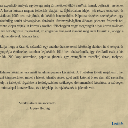
fel az expedíció, melyek egyike egy még törmelékkel töltött
szaff
sír. Ennek bejáratát – nevének
. A hason kúszva megtett felderítés alapján az Újbirodalom idején két részre osztották, és
 másikban 1905-ben már jártak, de később betemetődött. Kápolna részének szentélyében egy
színűleg szülei társaságában ábrázolta. Szomszédságában áldozati jelenetet festettek fel.
nasztia elején vájták. A környék további félbehagyott vagy megrongált sírjai között található
eti feldolgozása megtörtént, az epigráfiai vizsgálat viszont még nem készült el, ahogy a
 eljövendő évek feladata lesz.
kolja, hogy a Kr.u. 6. századtól egy anakhoréta szerzetesi közösség alakított itt ki telepet, és
yogtégla épületeiket azonban legkésőbb 1914-ben eltakarították, így életükről csak a kis
r kb. 200 kopt osztrakon, papirusz (köztük egy evangélium töredéke) darab, melynek
általános körülmények miatt tanulmányozásra készültek. A Thébában töltött majdnem 3 hét
ni kényszerültek, mivel a leletek jelentős részét az el-tarifi katonai őrzés alatt álló raktárába
e folyt a falképek rögzítése, a feldolgozáshoz szükséges dokumentáció készítése, a szövegek
múmialepel konzerválása, és a fénykép- és rajzkészítés is jelentős volt.
Szerkesztő és műsorvezető:
dr. Győry Hedvig
Letöltés