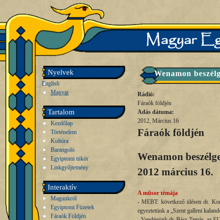
Nyelvek
Wenamon beszélge
English
Magyar
Rádió:
Fáraók földjén
Tartalom
Adás dátuma:
2012, Március 16
Kezdőlap
Fáraók földjén
Történelem
Kultúra
Barangoló
Wenamon beszélge
Egyiptomi tükör
Linkgyűjtemény
2012 március 16.
Interaktív
A műsor témája
Magunkról
- MEBT: következő ülésen dr. Kond
Egyiptomi Füzetek
egyeztetünk a „Szent galleni kaland
Fáraók Földjén
- Vendégünk dr. Bács Tamás, az EL