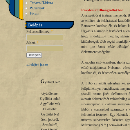
Tárlatról Tárlatra
Pályázatok
Röviden az elhangzottakból
Fórum
A tanszék őszi ásatása, melyet dr.
az említett sír feltárásával kezd
Belépés
Ramszesz korában élt, és halotti k
Ugyanis a királysír festőjével a ki
Felhasználói név:
*
hogy itt dolgozott még fia, stilár
különbségek több segéd munkáját va
Jelszó:
*
mint „
az isteni oltár ellátója
”
élelemmennyiségeket.
A kápolna első termében, ahol a szín
Elfelejtett jelszó
előző tulajdonosa, Nebamon vésete
korában élt, és feltehetően személye
G
yűlölet Ne!

A TT65 sír előtti udvarban két akn
felépítménnyel rendelkezett, melyn
Gyűlölet ne!

szakáll, szenet játék elefántcsont
Gyűlölet soha!

aknasír felszerelését valószínűleg 
A gyűlölet vak

sírkamrájában a kiállítási szempo
És ostoba!

Ebből a korszakból származik a 7 
Gyűlölet Ne!

feliratokat festettek. Egy Halott
Sem jobbról,

méteres subaszerűen készített ág
Sem balról,

Múzeumban (N.Y.) berakásokkal dísz