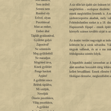
Sem hátulról,

Sem árúból

A sír előtt két újabb sírt fedezett 
Semmi nem

megfelelően - oszlopsor díszítette
Rombol oly

ennek megfelelően festették is. A
Erővel, olyan

szoborcsoportra akadtak, mely való
Pusztítással

Feltételezhetően ezeket is a 18. di
Mint az ember,

Hapuszeneb főpapé – ennek építész
Ember által

környék számos további sírjáé is az
Táplált gyalázatával,

Gyűlölet golyó

Az ásatási terület nagyságát az indo
Záporával!

költözött be a sírok udvarába. Vál
Ne semmisíts

tárgyak vallanak, és az a ma má
Meg gyűlöletből

feldolgozása szintén folyik.
Ne maradjon

Mögötted árva,

A legutóbbi ásatási szezonban az 
Kinek gyűlölet

alatt azonban hosszabb ideig leltároz
Penge hasított

kellett beszállítani. Ennek ellenér
Apjára!

filológiai elemzése, megkezdődött a 
A gyűlölet nincs

Belénk táplálva,

Mi szüljük,

Neveljük

Önnön pusztításra,

Világ pusztításra,

A gyűlölet
