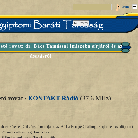
Zene
tő rovat: dr. Bács Tamással Imiszeba sírjáról és az
ásatásról
tő rovat /
KONTAKT Rádió
(87,6 MHz)
ricz Péter és Gál József mutatja be az Africa-Europe Challange Project-et, és időpontot
ok” című kiállítás megtekintéséhez
TE Egyiptológiai tanszékének vezetője