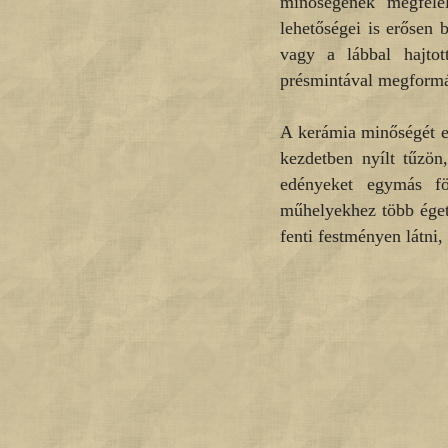
minőségének megfele
lehetőségei is erősen 
vagy a lábbal hajtot
présmintával megformá
A kerámia minőségét er
kezdetben nyílt tűzö
edényeket egymás fö
műhelyekhez több éget
fenti festményen látni, 