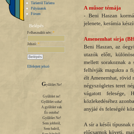
Tárlatról Tárlatra
A műsor témája
Pályázatok
Fórum
- Beni Haszan kormá
jelenete, kerámia készí
Belépés
Felhasználói név:
*
Amenemhat sírja (B
Jelszó:
*
Beni Haszan, az óegy
utazók előtt, különö
mellett sorakoznak a s
Elfelejtett jelszó
felhívják magukra a fi
élt Amenemhat, rövid 
G
négyszögletes teret négy
yűlölet Ne!

vágatott felesége, 
Gyűlölet ne!

közlekedéséhez azonban
Gyűlölet soha!

A gyűlölet vak

anyjáé és feleségéé közö
És ostoba!

Gyűlölet Ne!

Sem jobbról,

A sír a késői típusnak 
Sem balról,

előcsarnok követi, maj