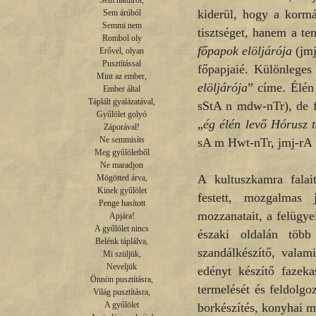
Sem hátulról,

kiderül, hogy a kormá
Sem árúból

Semmi nem

tisztséget, hanem a te
Rombol oly

főpapok elöljárója
(jmj
Erővel, olyan

Pusztítással

főpapjaié. Különleges 
Mint az ember,

elöljárója
” címe. Élén
Ember által

Táplált gyalázatával,

sStA n mdw-nTr), de f
Gyűlölet golyó

„
ég élén levő Hórusz 
Záporával!

Ne semmisíts

sA m Hwt-nTr, jmj-rA 
Meg gyűlöletből

Ne maradjon

A kultuszkamra falai
Mögötted árva,

Kinek gyűlölet

festett, mozgalmas 
Penge hasított

mozzanatait, a felügye
Apjára!

A gyűlölet nincs

északi oldalán töb
Belénk táplálva,

szandálkészítő, valam
Mi szüljük,

Neveljük

edényt készítő faze
Önnön pusztításra,

termelését és feldolgo
Világ pusztításra,

A gyűlölet

borkészítés, konyhai m