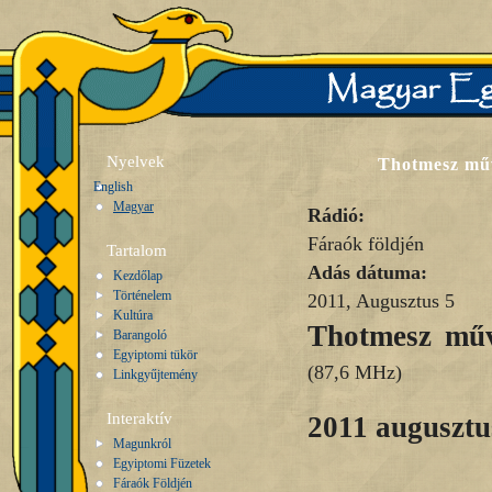
Nyelvek
Thotmesz műv
English
Magyar
Rádió:
Fáraók földjén
Tartalom
Adás dátuma:
Kezdőlap
Történelem
2011, Augusztus 5
Kultúra
Thotmesz műv
Barangoló
Egyiptomi tükör
(87,6 MHz)
Linkgyűjtemény
Interaktív
2011 augusztu
Magunkról
Egyiptomi Füzetek
Fáraók Földjén