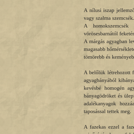
A nílusi iszap jellemz
vagy szalma szemcsék. 
A homokszemcsék f
vörösesbarnától feketér
A márgás agyagban lev
magasabb hőmérséklete
tömörebb és keményebb
A belőlük létrehozott 
agyagbányából kibányás
kevésbé homogén agya
bányagödröket és ülep
adalékanyagok hozzáa
taposással tettek meg.
A fazekas ezzel a faz