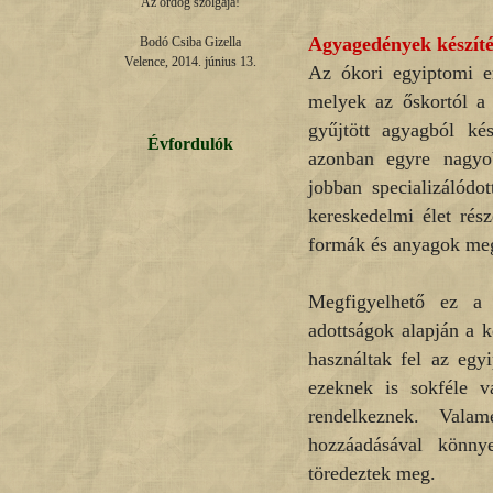
Az ördög szolgája!

Agyagedények készít
Bodó Csiba Gizella

Velence, 2014. június 13.
Az ókori egyiptomi em
melyek az őskortól a 
gyűjtött agyagból kés
Évfordulók
azonban egyre nagyo
jobban specializálódo
kereskedelmi élet rész
formák és anyagok megi
Megfigyelhető ez a 
adottságok alapján a k
használtak fel az egy
ezeknek is sokféle v
rendelkeznek. Vala
hozzáadásával könny
töredeztek meg.