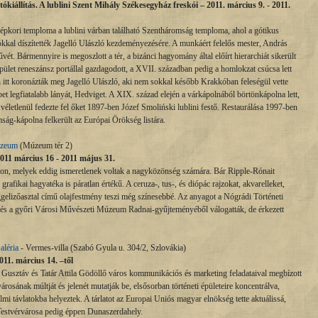
kiállítás. A lublini Szent Mihály Székesegyház freskói – 2011. március 9. - 2011.
pkori temploma a lublini várban található Szentháromság temploma, ahol a gótikus
kókkal díszítették Jagelló Ulászló kezdeményezésére. A munkáért felelős mester, András
ét. Bármennyire is megoszlott a tér, a bizánci hagyomány által előírt hierarchiát sikerült
ület reneszánsz portállal gazdagodott, a XVII. században pedig a homlokzat csúcsa lett
n itt koronázták meg Jagelló Ulászló, aki nem sokkal később Krakkóban feleségül vette
t legfiatalabb lányát, Hedviget. A XIX. század elején a várkápolnából börtönkápolna lett,
 véletlenül fedezte fel őket 1897-ben Józef Smoliński lublini festő. Restaurálása 1997-ben
ság-kápolna felkerült az Európai Örökség listára.
úzeum
(Múzeum tér 2)
11 március 16 - 2011 május 31.
laton, melyek eddig ismeretlenek voltak a nagyközönség számára. Bár Ripple-Rónait
grafikai hagyatéka is páratlan értékű. A ceruza-, tus-, és diópác rajzokat, akvarelleket,
eggelizőasztal című olajfestmény teszi még színesebbé. Az anyagot a Nógrádi Történeti
s a győri Városi Művészeti Múzeum Radnai-gyűjteményéből válogatták, de érkezett
aléria
- Vermes-villa (Szabó Gyula u. 304/2, Szlovákia)
11. március 14. –től
s Gusztáv és Tatár Attila Gödöllő város kommunikációs és marketing feladataival megbízott
rosának múltját és jelenét mutatják be, elsősorban történeti épületeire koncentrálva,
elmi távlatokba helyeztek. A tárlatot az Europai Uniós magyar elnökség tette aktuálissá,
Testvérvárosa pedig éppen Dunaszerdahely.