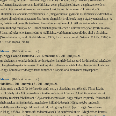
Magyarországon című, 1861-ben megjelent könyvére épül, mely eredetileg franciául és
n. A témaválasztás szorosan kötődik Liszt zenei pályájához, hiszen a cigányzene erősen
gesült cigányzenei stílusok és irányzatok Liszt Ferenc és zeneszerző kortársai, sőt
 stílusként és táncként értelmeződnek. A „magyar nóták” gyűjtése és közzététele ekkoriban a
észeti alkotásokon a paraszti élet fontos elemeként örökítették meg a cigányzenészeket is. A
tek, festmények, más ábrázolások, litográfiák és nyomatok, kották és kottakiadványok
zellemi műhelyt mutatják be. Három zenehallgató fülkében a korszak zenéjével (verbunkosok,
ző Liszt-művek) lehet ismerkedni. A kiállításhoz vetítőterem kapcsolódik, ahol a témáhhoz
Szerelmi álmok, rend.: Keleti Márton, 1972; Liszt Ferenc, rend.: Szinetár Miklós, 1982) és
d.: Dušan Rapoš, 2008).
i Múzeum
(Rákóczi Ferenc u. 2.)
-Nagy Loránd kiállítása – 2011. március 8. - 2011. május 21.
 általános iskolai kirándulás során rögzített hangfelvétel abszurd fordulatokkal teletűzdelt
 hangfoszlányokat tartalmaz. Ennek újraképzelése és az általa keltett benyomások alapján
yi-Nagy Loránd a rendhagyó tárlat filmjét és a kapcsolódó álomszerű fényképeket.
i Múzeum
(Rákóczi Ferenc u. 2.)
állítás – 2011. március 8 - 2011. május 21.
rlat, mely a nőkről (és férfiakról), a női nem, a társadalmi nemről szól. Témái között
et, a tükörhelyzet a XX. századi és a kortárs művészek körében. A kiállítás a nőművészet
éhány részletet felvillantani. Célja annak abemutatása, hogy milyen inspiratív, felszabadító
körhelyzeteket, a rátekintések, megértések különbözőségeit. Hét egységbe rendezték:
delljei (április 2-ig) / Almási Gertrúd, feLugossy László (ápr. 16-ig) / Szerelmem,
r. 16-ig) / Videa - Kortárs női videóművészek / A színésznő tükre - Meghívásos kortárs