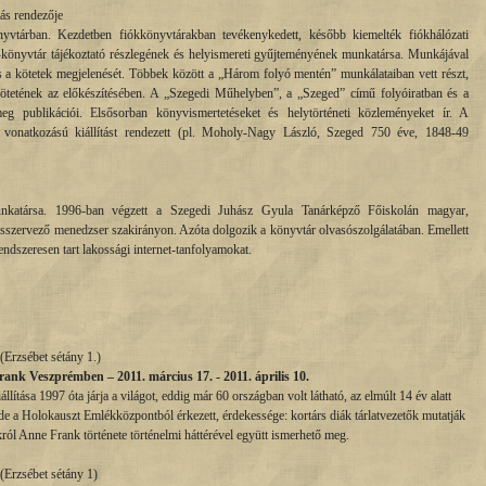
tás rendezője
yvtárban. Kezdetben fiókkönyvtárakban tevékenykedett, később kiemelték fiókhálózati
-könyvtár tájékoztató részlegének és helyismereti gyűjteményének munkatársa. Munkájával
 és a kötetek megjelenését. Többek között a „Három folyó mentén” munkálataiban vett részt,
kötetének az előkészítésében. A „Szegedi Műhelyben”, a „Szeged” című folyóiratban és a
eg publikációi. Elsősorban könyvismertetéseket és helytörténeti közleményeket ír. A
i vonatkozású kiállítást rendezett (pl. Moholy-Nagy László, Szeged 750 éve, 1848-49
nkatársa. 1996-ban végzett a Szegedi Juhász Gyula Tanárképző Főiskolán magyar,
sszervező menedzser szakirányon. Azóta dolgozik a könyvtár olvasószolgálatában. Emellett
endszeresen tart lakossági internet-tanfolyamokat.
(Erzsébet sétány 1.)
 Veszprémben – 2011. március 17. - 2011. április 10.
ítása 1997 óta járja a világot, eddig már 60 országban volt látható, az elmúlt 14 év alatt
Ide a Holokauszt Emlékközpontból érkezett, érdekessége: kortárs diák tárlatvezetők mutatják
król Anne Frank története történelmi háttérével együtt ismerhető meg.
(Erzsébet sétány 1)