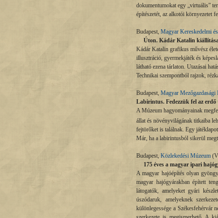
dokumentumokat egy „virtuális” ter
építészetét, az alkotói környezetet fe
Budapest,
Magyar Kereskedelmi és
Úton. Kádár Katalin kiállítása II
Kádár Katalin grafikus művész életé
illusztráció, gyermekjáték és képesl
látható ezena tárlaton. Utazásai hatá
Technikai szempontból rajzok, rézka
Budapest,
Magyar Mezőgazdasági
Labirintus. Fedezzük fel az erdő 
A Múzeum hagyományainak megfelelőe
állat és növényvilágának titkaiba le
fejtörőket is találnak. Egy játéklap
Már, ha a labirintusból sikerül megta
Budapest,
Közlekedési Múzeum
(Vá
175 éves a magyar ipari hajóg
A magyar hajóépítés olyan gyöngy
magyar hajógyárakban épített ten
látogatók, amelyeket gyári készl
úszódaruk, amelyeknek szerkezeté
különlegessége a Székesfehérvár ne
szerkezete is megismerhető. A kiá