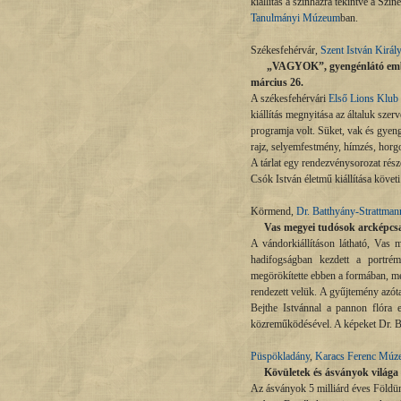
kiállítás a színházra tekintve a 
Tanulmányi Múzeum
ban.
Székesfehérvár,
Szent István Kirá
„VAGYOK”, gyengénlátó emberek 
március 26.
A székesfehérvári
Első Lions Klub
kiállítás megnyitása az általuk sze
programja volt. Süket, vak és gyeng
rajz, selyemfestmény, hímzés, horgo
A tárlat egy rendezvénysorozat része
Csók István életmű kiállítása követi
Körmend,
Dr. Batthyány-Strattma
Vas megyei tudósok arcképcsarno
A vándorkiállításon látható, Vas 
hadifogságban kezdett a portrém
megörökítette ebben a formában, me
rendezett velük. A gyűjtemény azót
Bejthe Istvánnal a pannon flóra e
közreműködésével. A képeket Dr. Ba
Püspökladány
,
Karacs Ferenc Mú
Kövületek és ásványok világa – 
Az ásványok 5 milliárd éves Földün