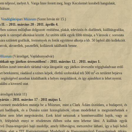
em teljessé, melyet A. Varga Imre festett meg, hogy Kecskemét korabeli hangulatát,
lidézze.
 Vendéglátóipari Múzeum
(Szent István tér 15.)
. – 2011. március 20 - 2011. április 4.
ben számos műfajban dolgozott: embléma, plakát, televíziós és diafilmek, kiállításgrafika,
apok is szerepel alkotásai között. Az utóbbi idők egyik főbb témája, a Városok c. sorozata
sára született grafikák, festmények és fotók együttese alkotja a kb. 50 lapból álló kollekciót.
rcok, akvarellek, pasztellek, kollázsok találhatók benne.
 Múzeum
(Városliget, Vajdahunyadvár)
titkait egy játékos útvesztőben! – 2011. március 12. - 2011. május 1.
n ismét interaktív tárlattal várja látogatóit: egy játékos útvesztőn végighaladvaaz erdő
2
het betekinteni, ráadásul a színes képek, élethű szobrokkal teli 500 m
-es területet bejárva
ot segítségével azonban kitalálhatók a helyes megoldások, és így ajándékot is lehet nyerni.
lálni a kivezető utat.
rosligeti körút 11)
yártás
– 2011. március 17 - 2011 május 1.
szemeit modelleken mutatja be a Múzeum, mint a Clark Ádám úszódaru, a budapesti, és
geri hadihajók, és a Dunára szánt luxusgőzösök. olyan modelleket is megismerhetnek a
etként nem lehet megvásárolni. Ezek közé tartoznak a konténerszállító hajók, vagy az
t, felépítését ennyi re részletesen élőben soha nem lehetne látni. A kiállítás egyik
vű Duna-tengerjáró hajó modellje, amely félbevágva, metszetelve látható, így a hajó belső
llítás alatt a TIT Hajózástörténeti Modellező és Hagyományőrző Egyesületének titkára,