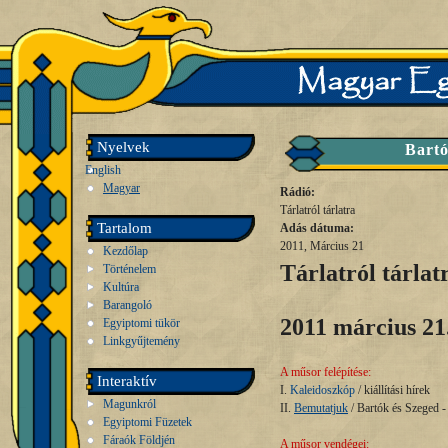
Nyelvek
Bartó
English
Magyar
Rádió:
Tárlatról tárlatra
Tartalom
Adás dátuma:
2011, Március 21
Kezdőlap
Tárlatról tárlat
Történelem
Kultúra
Barangoló
2011 március 21
Egyiptomi tükör
Linkgyűjtemény
A műsor felépítése:
Interaktív
I.
Kaleidoszkóp
/ kiállítási hírek
Magunkról
II.
Bemutatjuk
/ Bartók és Szeged 
Egyiptomi Füzetek
Fáraók Földjén
A műsor vendégei: