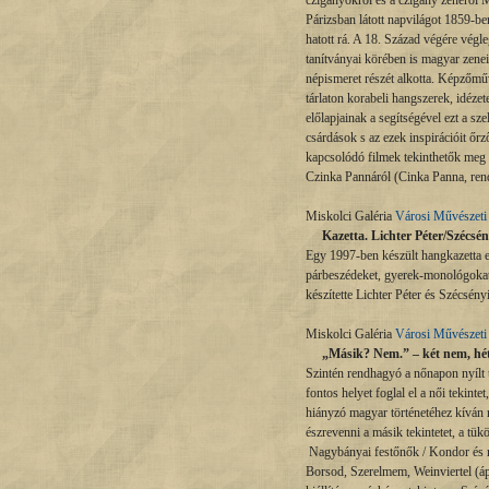
czigányokról és a czigány zenéről 
Párizsban látott napvilágot 1859-be
hatott rá. A 18. Század végére végle
tanítványai körében is magyar zenei
népismeret részét alkotta. Képzőműv
tárlaton korabeli hangszerek, idéze
előlapjainak a segítségével ezt a s
csárdások s az ezek inspirációit őr
kapcsolódó filmek tekinthetők meg (
Czinka Pannáról (Cinka Panna, ren
Miskolci Galéria
Városi Művészet
Kazetta. Lichter Péter/Szécsényi
Egy 1997-ben készült hangkazetta egy
párbeszédeket, gyerek-monológokat,
készítette Lichter Péter és Szécsén
Miskolci Galéria
Városi Művészet
„Másik? Nem.” – két nem, hét ki
Szintén rendhagyó a nőnapon nyílt tá
fontos helyet foglal el a női tekint
hiányzó magyar történetéhez kíván n
észrevenni a másik tekintetet, a tü
Nagybányai festőnők / Kondor és mo
Borsod, Szerelmem, Weinviertel (áp