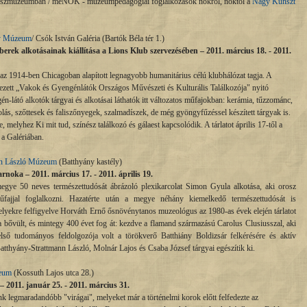
Színészmúzeumban / meNŐK - múzeumpedagógiai foglalkozások nőkről, nőktől a
Nagy Kunszt
ly Múzeum
/ Csók István Galéria (Bartók Béla tér 1.)
alkotásainak kiállítása a Lions Klub szervezésében – 2011. március 18. - 2011.
az 1914-ben Chicagoban alapított legnagyobb humanitárius célú klubhálózat tagja. A
rvezett „Vakok és Gyengénlátók Országos Művészeti és Kulturális Találkozója" nyitó
én-látó alkotók tárgyai és alkotásai láthatók itt változatos műfajokban: kerámia, tűzzománc,
lás, szőttesek és faliszőnyegek, szalmadíszek, de még gyöngyfűzéssel készített tárgyak is.
, melyhez Ki mit tud, színész találkozó és gálaest kapcsolódik. A tárlatot április 17-től a
 a Galériában.
nn László Múzeum
(Batthyány kastély)
ka – 2011. március 17. - 2011. április 19.
megye 50 neves természettudósát ábrázoló plexikarcolat Simon Gyula alkotása, aki orosz
űfajjal foglalkozni. Hazatérte után a megye néhány kiemelkedő természettudósát is
lyekre felfigyelve Horváth Ernő ősnövénytanos muzeológus az 1980-as évek elején tárlatot
a bővült, és mintegy 400 évet fog át: kezdve a flamand származású Carolus Clusiusszal, aki
lső tudományos feldolgozója volt a törökverő Batthiány Boldizsár felkérésére és aktív
tthyány-Strattmann László, Molnár Lajos és Csaba József tárgyai egészítik ki.
zeum
(Kossuth Lajos utca 28.)
2011. január 25. - 2011. március 31.
k legmaradandóbb "virágai", melyeket már a történelmi korok előtt felfedezte az