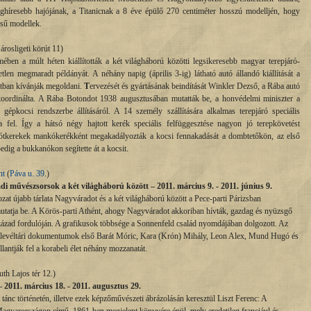
eghíresebb hajójának, a Titanicnak a 8 éve épülő 270 centiméter hosszú modelljén, hogy
ésű modellek.
rosligeti körút 11)
a múlt héten kiállították a két világháború közötti legsikeresebb magyar terepjáró-
tlen megmaradt példányát. A néhány napig (április 3-ig) látható autó állandó kiállítását a
tban kívánják megoldani.
T
ervezését és gyártásának beindítását Winkler Dezső, a Rába autó
 koordinálta. A Rába Botondot 1938 augusztusában mutatták be, a honvédelmi miniszter a
gépkocsi rendszerbe állításáról. A 14 személy szállítására alkalmas terepjáró speciális
 fel. Így a hátsó négy hajtott kerék speciális felfüggesztése nagyon jó terepkövetést
tt pótkerekek mankókerékként megakadályozták a kocsi fennakadását a dombtetőkön, az első
edig a bukkanókon segítette át a kocsit.
nt
(
Páva u. 39
.)
művészsorsok a két világháború között – 2011. március 9. - 2011. június 9.
t újabb tárlata Nagyváradot és a két világháború között a Pece-parti Párizsban
mutatja be. A Körös-parti Athént, ahogy Nagyváradot akkoriban hívták, gazdag és nyüzsgő
 század fordulóján. A grafikusok többsége a Sonnenfeld család nyomdájában dolgozott. Az
és levéltári dokumentumok első Barát Móric, Kara (Krón) Mihály, Leon Alex, Mund Hugó és
llantják fel a korabeli élet néhány mozzanatát.
th Lajos tér 12.)
– 2011. március 18. - 2011. augusztus 29.
a tánc történetén, illetve ezek képzőművészeti ábrázolásán keresztül Liszt Ferenc: A