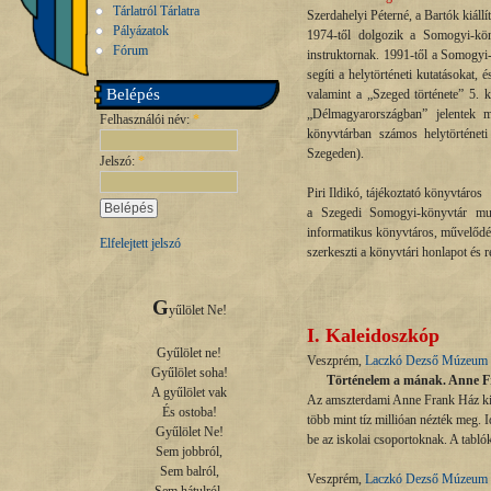
Tárlatról Tárlatra
Szerdahelyi Péterné, a Bartók kiállí
Pályázatok
1974-től dolgozik a Somogyi-kön
Fórum
instruktornak. 1991-től a Somogyi
segíti a helytörténeti kutatásokat,
Belépés
valamint a „Szeged története” 5. 
„Délmagyarországban” jelentek m
Felhasználói név:
*
könyvtárban számos helytörténet
Szegeden).
Jelszó:
*
Piri Ildikó, tájékoztató könyvtáros
a Szegedi Somogyi-könyvtár mu
informatikus könyvtáros, művelődé
Elfelejtett jelszó
szerkeszti a könyvtári honlapot és r
G
yűlölet Ne!

I. Kaleidoszkóp
Gyűlölet ne!

Veszprém,
Laczkó Dezső Múzeum
Gyűlölet soha!

Történelem a mának. Anne Frank
A gyűlölet vak

Az amszterdami Anne Frank Ház kiáll
És ostoba!

több mint tíz millióan nézték meg. 
Gyűlölet Ne!

be az iskolai csoportoknak. A tabló
Sem jobbról,

Sem balról,

Veszprém,
Laczkó Dezső Múzeum