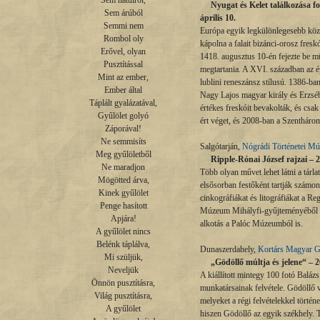
Sem hátulról,

Nyugat és Kelet találkozása fotó
Sem árúból

április 10.
Semmi nem

Európa egyik legkülönlegesebb közé
Rombol oly

kápolna a falait bizánci-orosz fres
Erővel, olyan

1418. augusztus 10-én fejezte be műv
Pusztítással

megtartania. A XVI. században az ép
Mint az ember,

lublini reneszánsz stílusú. 1386-ba
Ember által

Nagy Lajos magyar király és Erzsébe
Táplált gyalázatával,

értékes freskóit bevakolták, és csak
Gyűlölet golyó

ért véget, és 2008-ban a Szenthárom
Záporával!

Ne semmisíts

Salgótarján,
Nógrádi Történetei M
Meg gyűlöletből

Ripple-Rónai József rajzai – 20
Ne maradjon

Több olyan művet lehet látni a tár
Mögötted árva,

elsősorban festőként tartják számon 
Kinek gyűlölet

cinkográfiákat és litográfiákat a R
Penge hasított

Múzeum Mihályfi-gyűjteményéből é
Apjára!

alkotás a Palóc Múzeumból is.
A gyűlölet nincs

Belénk táplálva,

Dunaszerdahely,
Kortárs Magyar G
Mi szüljük,

„Gödöllő múltja és jelene“ – 20
Neveljük

A kiállított mintegy 100 fotó Baláz
Önnön pusztításra,

munkatársainak felvétele. Gödöllő vá
Világ pusztításra,

melyeket a régi felvételekkel történ
A gyűlölet

hiszen Gödöllő az egyik székhely. 