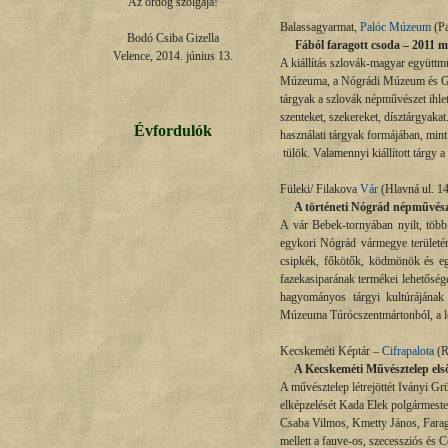
Az ördög szolgája!

Balassagyarmat,
Palóc Múzeum
(Pa
Bodó Csiba Gizella

Fából faragott csoda – 2011 már
Velence, 2014. június 13.
A kiállítás szlovák-magyar együttm
Múzeuma, a Nógrádi Múzeum és Galé
tárgyak a szlovák népművészet ihleté
szenteket, szekereket, dísztárgyakat
Évfordulók
használati tárgyak formájában, mint
tülök. Valamennyi kiállított tárgy 
Füleki/ Filakova
Vár
(Hlavná ul. 14
A történeti Nógrád népművészete 
A vár Bebek-tornyában nyilt, több 
egykori Nógrád vármegye területén
csipkék, főkötők, ködmönök és egy
fazekasiparának termékei lehetőség
hagyományos tárgyi kultúrájának
Múzeuma Túrócszentmártonból, a l
Kecskeméti Képtár –
Cifrapalota
(R
A Kecskeméti Művésztelep első 
A művésztelep létrejöttét Iványi G
elképzelését Kada Elek polgármeste
Csaba Vilmos, Kmetty János, Farag
mellett a fauve-os, szecessziós és 