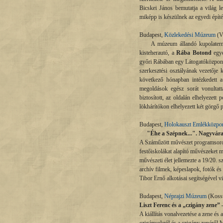
Bicskei János bemutatja a világ l
miképp is készülnek az egyedi épít
Budapest,
Közlekedési Múzeum
(Vá
A múzeum állandó kupolatermében 
kisteherautó, a
Rába Botond
egye
győri Rábában egy Látogatóközpon
szerkesztési osztályának vezetője
következő hónapban intézkedett a 
megoldások egész sorát vonultatta
biztosított, az oldalán elhelyeze
lökhárítókon elhelyezett két görgő p
Budapest,
Holokauszt Emlékközpo
"Éhe a Szépnek...". Nagyváradi 
A Száműzött művészet programsoroza
festőiskolákat alapító művészeket 
művészeti élet jellemezte a 19/20.
archív filmek, képeslapok, fotók 
Tibor Ernő alkotásai segítségével vi
Budapest,
Néprajzi Múzeum
(Kossu
Liszt Ferenc és a „czigány zene” 
A kiállítás vonalvezetése a zene és 