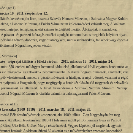
lóc liget 1)
cius 10 - 2011. szeptember 12.
űködés keretében jött létre, hiszen a Szlovák Nemzeti Múzeum, a Szlovákia Magyar Kultúra
ria, a Losonci Múzeum, a Füleki Vármúzeum kölcsönzésével valósult meg. A kiállított
sét mutatják, témájukat az élet számos területéből merítik. Ábrázoltak itt családokat,
. A pásztor- és paraszti fafaragás emlékei a polgári otthonokban is meglelték helyüket olyan
 például a sótartó, dobozka, vagy dísztárgyként, mint a szobrocskák, faliképek,vagy éppen a
a történelmi Nógrád megyében készült.
, Szlovákia)
– néprajzi kiállítás a füleki várban – 2011. március 18 - 2011. május 24.
mint 350 eredeti műtárgyat bemutató tárlat első alkalommal kínál együttes betekintést az
 élő magyarok és szlovákok népművészetébe. A díszes nógrádi hímzések, szőttesek, vert
éb viseletelemek mellett a pásztorművészet, a háziipar, a népi bútorok valamint a régió
et nyújtanak a látogatónak, hogy megfigyelje a határ két oldalán élő magyarok és szlovákok
 párhuzamait és eltéréseit. A tárlat társrendezői a Szlovák Nemzeti Múzeum Néprajzi
osonci Nógrádi Múzeum és Galéria valamint a balassagyarmati Palóc Múzeum.
ákóczi út 1.)
korszaka (1909–1919) – 2011. március 18. - 2011. május 29.
rünwald Béla festőművésznek kösöznheti, aki 1909. július 17-én Nagybányán írta meg
rnek. Az alkotói tevékenység 1910-11 folyamán indult pl. Bornemisza Géza és Perlrott
ó Géza, Uitz Béla, Gráber Margit részvételével. Vegyes képében jól megfértek egymás
Cézannei hatások. A tárlaton látható 82 alkotást és a művésztelephez szorosan kapcsolódó