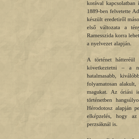
korával kapcsolatban 
1889-ben felvetette Ad
készült eredetiről más
első változata a tén
Ramesszida korra lehet
a nyelvezet alapján.
A történet hátteréül
következtetni – a n
hatalmasabb, kiválób
folyamatosan alakult, 
magukat. Az óriási i
történetben hangsúly
Hérodotosz alapján pe
elképzelés, hogy az
perzsáknál is.