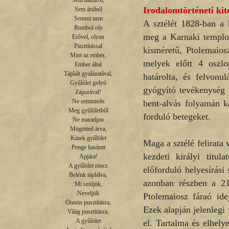
Sem hátulról,

Irodalomtörténeti kit
Sem árúból

Semmi nem

A sztélét 1828-ban a 
Rombol oly

meg a Karnaki templo
Erővel, olyan

Pusztítással

kisméretű,
Ptolemaios
Mint az ember,

melyek előtt 4 oszlop
Ember által

Táplált gyalázatával,

határolta, és felvonul
Gyűlölet golyó

gyógyító tevékenység
Záporával!

Ne semmisíts

bent-alvás folyamán k
Meg gyűlöletből

forduló betegeket.
Ne maradjon

Mögötted árva,

Kinek gyűlölet

Maga a sztélé felirata 
Penge hasított

kezdeti királyi titul
Apjára!

A gyűlölet nincs

előforduló helyesírási
Belénk táplálva,

azonban részben a 21.
Mi szüljük,

Neveljük

Ptolemaiosz fáraó ide
Önnön pusztításra,

Ezek alapján jelenlegi
Világ pusztításra,

A gyűlölet

el. Tartalma és elhely