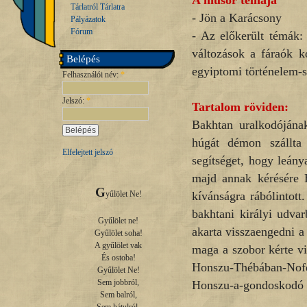
A műsor témája
Tárlatról Tárlatra
- Jön a Karácsony
Pályázatok
Fórum
- Az előkerült témák:
változások a fáraók k
Belépés
egyiptomi történelem-s
Felhasználói név:
*
Jelszó:
*
Tartalom röviden:
Bakhtan uralkodójának
húgát démon szállta
Elfelejtett jelszó
segítséget, hogy leány
majd annak kérésére H
G
kívánságra rábólintot
yűlölet Ne!

bakhtani királyi udvar
Gyűlölet ne!

akarta visszaengedni a
Gyűlölet soha!

A gyűlölet vak

maga a szobor kérte vi
És ostoba!

Honszu-Thébában-Nofer
Gyűlölet Ne!

Sem jobbról,

Honszu-a-gondoskodó
Sem balról,
