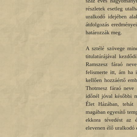
száz éves hagyományr
részletek esetleg utal
uralkodó idejében ala
átdolgozás eredményei
határozzák meg.
A sztélé szövege mind
titulatúrájával kezdő
Ramszesz fáraó neve. 
felismerte itt, ám ha
kellően hozzáértő emb
Thotmesz fáraó neve i
időnél jóval későbbi m
Élet Házában, tehát a
magában egyesítő temp
ekkora tévedést az 
elevenen élő uralkodó 