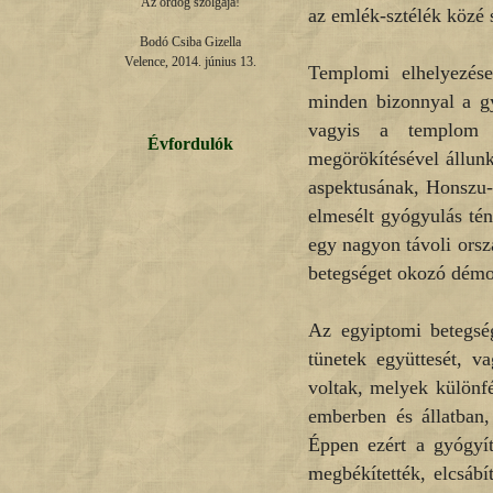
Az ördög szolgája!

az emlék-sztélék közé
Bodó Csiba Gizella

Velence, 2014. június 13.
Templomi elhelyezése 
minden bizonnyal a gy
vagyis a templom 
Évfordulók
megörökítésével állun
aspektusának, Honszu-
elmesélt gyógyulás tén
egy nagyon távoli orsz
betegséget okozó démon
Az egyiptomi betegség
tünetek együttesét, v
voltak, melyek különfé
emberben és állatban,
Éppen ezért a gyógyít
megbékítették, elcsábí