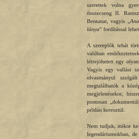
szerettek volna gye
összecseng II. Ramsz
Bentanat, vagyis „
Ana
lánya
” fordítással lehe
A szereplők tehát tör
valóban emlékeztetne
létrejöhetett egy olya
Vagyis egy vallási s
olvasmányul szolgál
megtalálhatók a közép
megjelenésekor, hisz
pontosan „dokumentálj
példán keresztül.
Nem tudjuk, mikor kel
legendáriumokban, de 