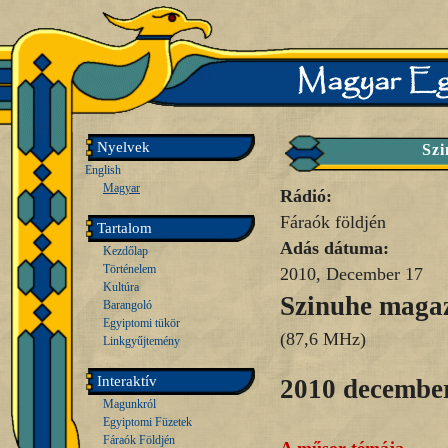
Nyelvek
Szi
English
Magyar
Rádió:
Fáraók földjén
Tartalom
Adás dátuma:
Kezdőlap
Történelem
2010, December 17
Kultúra
Szinuhe maga
Barangoló
Egyiptomi tükör
(87,6 MHz)
Linkgyűjtemény
Interaktív
2010 december
Magunkról
Egyiptomi Füzetek
Fáraók Földjén