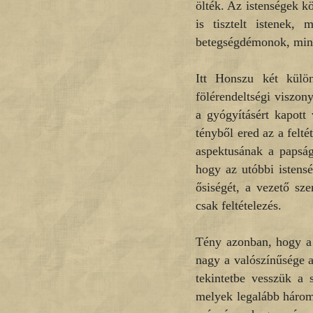
ölték. Az istenségek k
is tisztelt istenek,
betegségdémonok, mint
Itt Honszu két külön
fölérendeltségi viszon
a gyógyításért kapott
tényből ered az a felté
aspektusának a papság
hogy az utóbbi istensé
ősiségét, a vezető sz
csak feltételezés.
Tény azonban, hogy a 
nagy a valószínűsége a
tekintetbe vesszük a 
melyek legalább három 