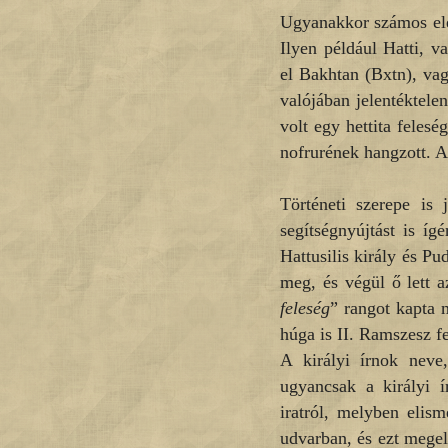
Ugyanakkor számos ele
Ilyen például Hatti, v
el Bakhtan (Bxtn), vag
valójában jelentéktele
volt egy hettita feles
nofrurének hangzott. A
Történeti szerepe is 
segítségnyújtást is íg
Hattusilis király és Pu
meg, és végül ő lett az
feleség
” rangot kapta 
húga is II. Ramszesz fe
A királyi írnok neve,
ugyancsak a királyi í
iratról, melyben elis
udvarban, és ezt megel