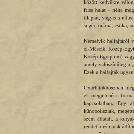
között kedvükre váloga
friss halat – néha még
tilapiát, vagyis a nílu
sügér, márna, csuka, sil
Némelyik halfajtáról v
el-Méseik, Közép-Egyi
Közép-Egyiptom) vagy
amely valószínűleg a 
Ezek a halfajták ugyanis
Oxürhünkhoszban még t
el megjelenési formá
kapcsolatban. Egy a
künopolisziak, megett
szent állatait, a kuty
rendet a rómaiak állíto