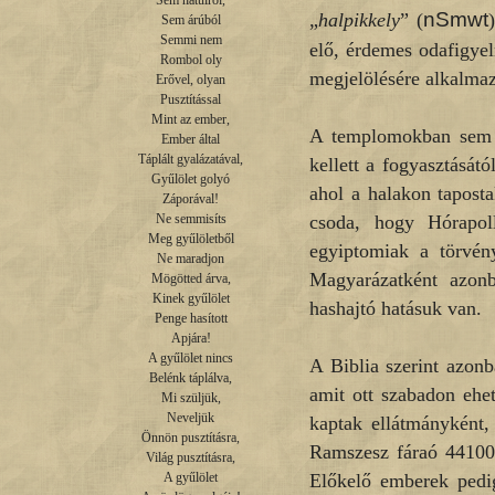
Sem hátulról,

nSmwt
„
halpikkely
” (
Sem árúból

Semmi nem

elő, érdemes odafigyeln
Rombol oly

megjelölésére alkalmaz
Erővel, olyan

Pusztítással

Mint az ember,

A templomokban sem i
Ember által

Táplált gyalázatával,

kellett a fogyasztását
Gyűlölet golyó

ahol a halakon tapost
Záporával!

csoda, hogy Hórapoll
Ne semmisíts

Meg gyűlöletből

egyiptomiak a törvény
Ne maradjon

Magyarázatként azon
Mögötted árva,

Kinek gyűlölet

hashajtó hatásuk van.
Penge hasított

Apjára!

A gyűlölet nincs

A Biblia szerint azonb
Belénk táplálva,

amit ott szabadon ehe
Mi szüljük,

Neveljük

kaptak ellátmányként,
Önnön pusztításra,

Ramszesz fáraó 44100 t
Világ pusztításra,

Előkelő emberek pedig
A gyűlölet
