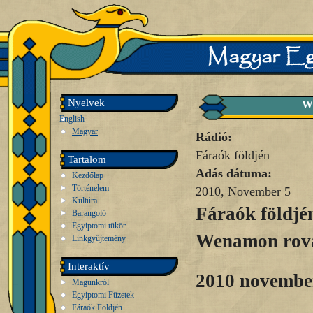
Nyelvek
We
English
Magyar
Rádió:
Fáraók földjén
Tartalom
Adás dátuma:
Kezdőlap
Történelem
2010, November 5
Kultúra
Fáraók földjé
Barangoló
Egyiptomi tükör
Wenamon rova
Linkgyűjtemény
Interaktív
2010 novembe
Magunkról
Egyiptomi Füzetek
Fáraók Földjén