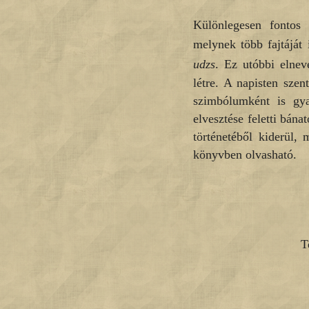
Különlegesen fontos v
melynek több fajtáját
udzs
. Ez utóbbi elnev
létre. A napisten szen
szimbólumként is gyak
elvesztése feletti bána
történetéből kiderül,
könyvben olvasható.
T