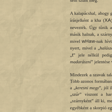
sem szűnt meg
A kalapácshal, ahogy 
XA
írásjelként a kha (
nevezték. Úgy tűnik 
másik halnak, a szárn
wHaw
mivel
-nak hív
nyert, mivel a „
halász
t
„
” jele nélkül pedi
madarászni
” jelentése 
Mindezek a szavak talá
Több azonos formában l
a „
keresni megy
”, jól 
„
szúr
” viszont a har
„szárnyként” áll ki, m
egyébként a skorpió eg