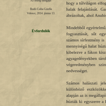
Az ördög szolgája!

hogy a túlvilágon elfog
halak felajánlását. G
Bodó Csiba Gizella

Velence, 2014. június 13.
ábrázoltak, ahol Anubi
Mindebből egyértelmű, 
Évfordulók
fogyasztását, sőt egy
számos sírfestmény is 
mennyiségű halat húzta
kibelezve a fákon kiszá
agyagedényekben tárolt
végeredményben szin
nedvességet.
Számos halászati je
különböző eszközökke
alapján az is megállap
húzták ki egyszerre a 