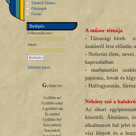
Tárlatról Tárlatra
Pályázatok
Fórum
Belépés
A műsor témája
Felhasználói név:
*
- Társasági hírek: o
Jelszó:
*
ásatásról lesz előadás
- Nofertiti élete, neve
kapcsolatban
Elfelejtett jelszó
- marhatartási szakk
papirusz, lovak és kíg
G
- Halfogyasztás, fűrész
yűlölet Ne!

Gyűlölet ne!

Néhány szó a halakró
Gyűlölet soha!

Az ókori egyiptomiak
A gyűlölet vak

És ostoba!

közelről. Általános, 
Gyűlölet Ne!

alkalmazott hal jelet 
Sem jobbról,

Sem balról,

vízi lények és a hozz