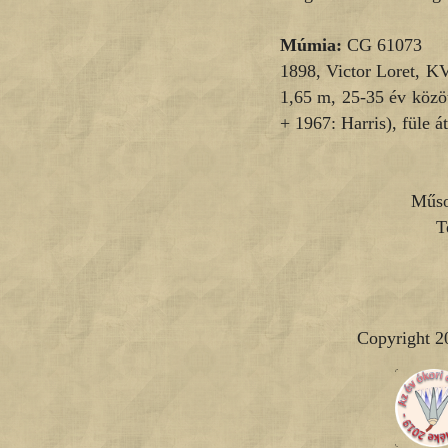
Múmia:
CG 61073
1898, Victor Loret, K
1,65 m, 25-35 év közöt
+ 1967: Harris), füle á
Műso
T
Copyright 2