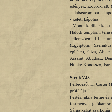
edények, szobrok, stb.
- alabástrom bárkakáp
- keleti kápolna
- Montu-kerület: kapu
Halotti templom: teras
Jellemzően III.Thut
(Egyiptom: Szeraiku
építész), Giza, Abusz
Assziut, Abüdosz, Den
Núbia: Konosszo, Fara
Sír:
KV43
Felfedező: H. Carter 
prófétája.
Festés: akna terme és e
festmények (előkamra: 
Sárga kalcit szarkofág