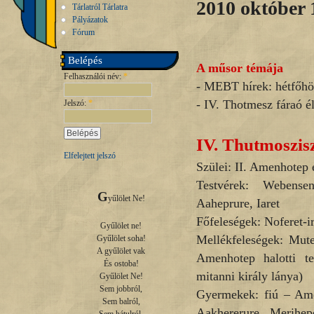
2010 október 
Tárlatról Tárlatra
Pályázatok
Fórum
Belépés
A műsor témája
Felhasználói név:
*
- MEBT hírek: hétfőhöz
- IV. Thotmesz fáraó é
Jelszó:
*
IV. Thutmoszis
Elfelejtett jelszó
Szülei: II. Amenhotep
Testvérek: Webens
G
yűlölet Ne!

Aaheprure, Iaret
Főfeleségek: Noferet-iri
Gyűlölet ne!

Mellékfeleségek: Mute
Gyűlölet soha!

A gyűlölet vak

Amenhotep halotti t
És ostoba!

mitanni király lánya)
Gyűlölet Ne!

Sem jobbról,

Gyermekek: fiú – Am
Sem balról,

Aakhererure, Merihep