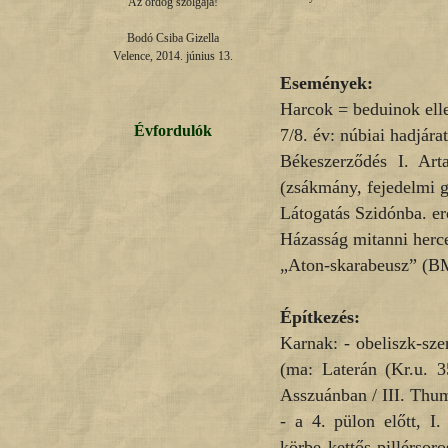
Az ördög szolgája!

Bodó Csiba Gizella

Velence, 2014. június 13.
Események:
Harcok = beduinok elle
Évfordulók
7/8. év: núbiai hadjára
Békeszerződés I. Art
(zsákmány, fejedelmi 
Látogatás Szidónba. er
Házasság mitanni herc
„Aton-skarabeusz” (B
Építkezés:
Karnak: - obeliszk-sze
(ma: Laterán (Kr.u. 
Asszuánban / III. Thum
- a 4. pülon előtt, I
körbe kettős-pillérso