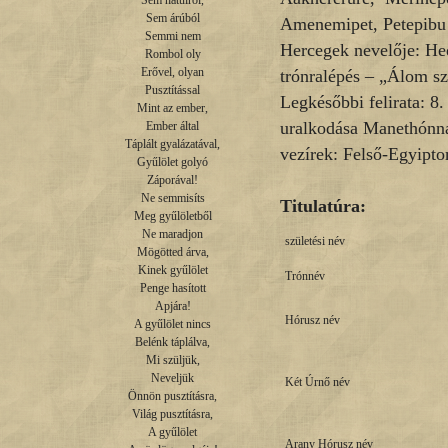
Sem hátulról,

Sem árúból

Amenemipet, Petepibu
Semmi nem

Hercegek nevelője: He
Rombol oly

Erővel, olyan

trónralépés – „Álom sz
Pusztítással

Legkésőbbi felirata: 8
Mint az ember,

uralkodása Manethónná
Ember által

Táplált gyalázatával,

vezírek: Felső-Egyipt
Gyűlölet golyó

Záporával!

Ne semmisíts

Titulatúra:
Meg gyűlöletből

Ne maradjon

születési név
Mögötted árva,

Kinek gyűlölet

Trónnév
Penge hasított

Apjára!

Hórusz név
A gyűlölet nincs

Belénk táplálva,

Mi szüljük,

Neveljük

Két Úrnő név
Önnön pusztításra,

Világ pusztításra,

A gyűlölet

Arany Hórusz név