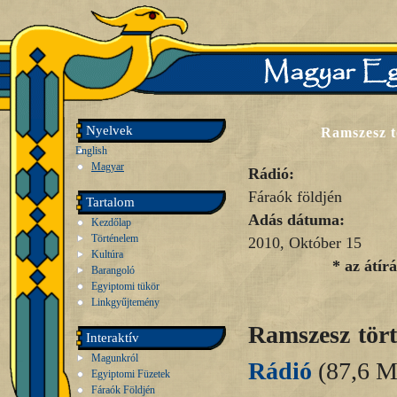
Nyelvek
Ramszesz t
English
Magyar
Rádió:
Fáraók földjén
Tartalom
Adás dátuma:
Kezdőlap
Történelem
2010, Október 15
Kultúra
* az átír
Barangoló
Egyiptomi tükör
Linkgyűjtemény
Ramszesz tör
Interaktív
Magunkról
Rádió
(87,6 
Egyiptomi Füzetek
Fáraók Földjén