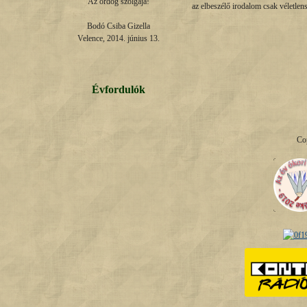
Az ördög szolgája!

az elbeszélő irodalom csak véletlen
Bodó Csiba Gizella

Velence, 2014. június 13.
Évfordulók
Co