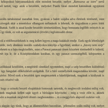
 héliopoliszi bányamunkások előtt mondott beszéde, melyet „
Ramszesz az isten
” nevű
ból tartott, vagy azok a beszédek, melyeket Pianhi fáraó mondott katonáinak egyiptomi
lis tartalommal maradtak fenn, gyakran a halott szájába adva életének történetét, mint
zövegek akár a temetéskor elhangzott méltatások is lehettek, de tárgyaláson a peres felek
lhattak. Széth is azzal kezdte beszédét történetünkben, hogy bemutatta legfőbb erényét és az
 Úgy tűnik, ez volt az argumentáció (érvelés) legfontosabb eleme.
ül a védőbeszédeknek is meg kellett legyen a maga kialakult rendje. Ezek egyik lehetőségét
széde, mely általános morális szabályokra irányítja a figyelmet, amikor a „
bizony nem szép
”
hetett ez a fajta megközelítés, mint a Paraszt panaszai címen közzétett történetből is kiderül,
etét írja le, de a Középbirodalom korában, és egy paraszt szemszögéből, kifejezetten a
szólítással kezdődött, a megfelelő címekkel egyetemben, majd a szép beszédben különböző
 ügy hangulati előkészítését szolgálták. Ezt a bíró személyének magasztalása követte, majd
kérése. Mivel ezek a beszédek igen megtetszettek a házelöljárónak, magának a királynak is
pzés részévé vált.
 hogy a szónoki beszéd elsajátítását fontosnak tartották, és megbecsült irodalmi műfaj volt,
nek magának kellett saját ügyét a bíróságon képviselni – még a vezír előtt is, akinek
sére a
maat
nak megfelelő döntés meghozatalára –, és a meggyőzés alapvető eszköze volt.
alapján úgy tűnik, hogy az állatmesékhez hasonlóan, jellemzően orális műfaj volt, melyet