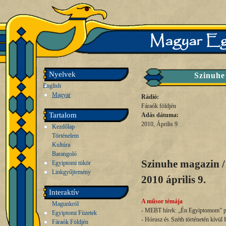
Nyelvek
Szinuhe
English
Magyar
Rádió:
Fáraók földjén
Tartalom
Adás dátuma:
2010, Április 9
Kezdőlap
Történelem
Kultúra
Barangoló
Szinuhe magazin 
Egyiptomi tükör
Linkgyűjtemény
2010 április 9.
Interaktív
A műsor témája
Magunkról
- MEBT hírek: „Én Egyiptomom” pál
Egyiptomi Füzetek
- Hórusz és Széth történetén kívül 
Fáraók Földjén