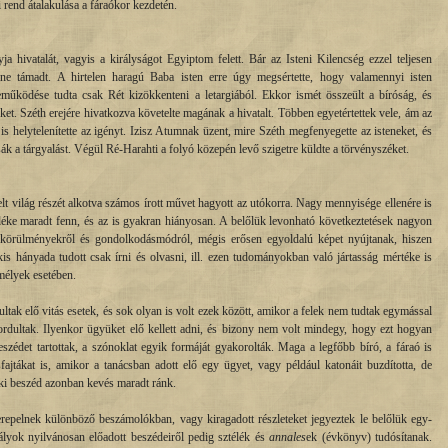
i rend átalakulása a fáraókor kezdetén.
ja hivatalát, vagyis a királyságot Egyiptom felett. Bár az Isteni Kilencség ezzel teljesen
ene támadt. A hirtelen haragú Baba isten erre úgy megsértette, hogy valamennyi isten
eműködése tudta csak Rét kizökkenteni a letargiából. Ekkor ismét összeült a bíróság, és
őket. Széth erejére hivatkozva követelte magának a hivatalt. Többen egyetértettek vele, ám az
 is helytelenítette az igényt. Izisz Atumnak üzent, mire Széth megfenyegette az isteneket, és
sák a tárgyalást. Végül Ré-Harahti a folyó közepén levő szigetre küldte a törvényszéket.
t világ részét alkotva számos írott művet hagyott az utókorra. Nagy mennyisége ellenére is
éke maradt fenn, és az is gyakran hiányosan. A belőlük levonható következtetések nagyon
l, körülményekről és gondolkodásmódról, mégis erősen egyoldalú képet nyújtanak, hiszen
s hányada tudott csak írni és olvasni, ill. ezen tudományokban való jártasság mértéke is
mélyek esetében.
tak elő vitás esetek, és sok olyan is volt ezek között, amikor a felek nem tudtak egymással
rdultak. Ilyenkor ügyüket elő kellett adni, és bizony nem volt mindegy, hogy ezt hogyan
szédet tartottak, a szónoklat egyik formáját gyakorolták. Maga a legfőbb bíró, a fáraó is
sfajtákat is, amikor a tanácsban adott elő egy ügyet, vagy például katonáit buzdította, de
oki beszéd azonban kevés maradt ránk.
repelnek különböző beszámolókban, vagy kiragadott részleteket jegyeztek le belőlük egy-
ályok nyilvánosan előadott beszédeiről pedig sztélék és
annales
ek (évkönyv) tudósítanak.