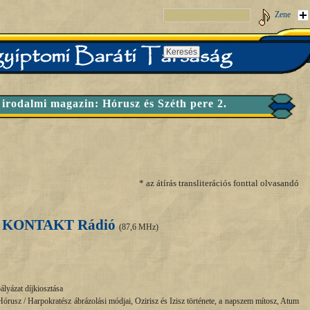
Zene
 irodalmi magazin: Hórusz és Széth pere 2.
* az átírás transliterációs fonttal olvasandó
/
KONTAKT Rádió
(87,6 MHz)
yázat díjkiosztása
Hórusz / Harpokratész ábrázolási módjai, Ozirisz és Izisz története, a napszem mítosz, Atum