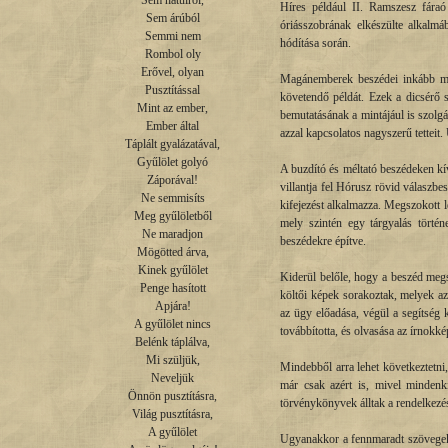
Sem hátulról,

Híres például II. Ramszesz fáraó
Sem árúból

óriásszobrának elkészülte alkalmá
Semmi nem

hódítása során.
Rombol oly

Erővel, olyan

Magánemberek beszédei inkább morá
Pusztítással

követendő példát. Ezek a dicsérő s
Mint az ember,

bemutatásának a mintájául is szolgá
Ember által

azzal kapcsolatos nagyszerű tetteit.
Táplált gyalázatával,

Gyűlölet golyó

A buzdító és méltató beszédeken kív
Záporával!

villantja fel Hórusz rövid válaszbe
Ne semmisíts

kifejezést alkalmazza. Megszokott le
Meg gyűlöletből

mely szintén egy tárgyalás történ
Ne maradjon

beszédekre építve.
Mögötted árva,

Kinek gyűlölet

Kiderül belőle, hogy a beszéd meg
Penge hasított

költői képek sorakoztak, melyek az
Apjára!

az ügy előadása, végül a segítség 
A gyűlölet nincs

továbbította, és olvasása az írnokké
Belénk táplálva,

Mi szüljük,

Mindebből arra lehet következtetni,
Neveljük

már csak azért is, mivel mindenki
Önnön pusztításra,

törvénykönyvek álltak a rendelkezé
Világ pusztításra,

A gyűlölet

Ugyanakkor a fennmaradt szövegek 