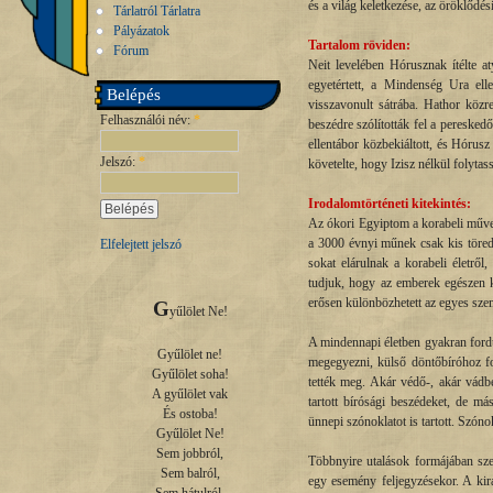
és a világ keletkezése, az öröklődés
Tárlatról Tárlatra
Pályázatok
Tartalom röviden:
Fórum
Neit levelében Hórusznak ítélte aty
egyetértett, a Mindenség Ura ell
Belépés
visszavonult sátrába. Hathor közr
Felhasználói név:
*
beszédre szólították fel a peresked
ellentábor közbekiáltott, és Hórusz
Jelszó:
*
követelte, hogy Izisz nélkül folytas
Irodalomtörténeti kitekintés:
Az ókori Egyiptom a korabeli művel
a 3000 évnyi műnek csak kis töred
Elfelejtett jelszó
sokat elárulnak a korabeli életrő
tudjuk, hogy az emberek egészen ki
erősen különbözhetett az egyes sze
G
yűlölet Ne!

A mindennapi életben gyakran fordul
Gyűlölet ne!

megegyezni, külső döntőbíróhoz fo
Gyűlölet soha!

tették meg. Akár védő-, akár vádbe
A gyűlölet vak

tartott bírósági beszédeket, de má
És ostoba!

ünnepi szónoklatot is tartott. Szón
Gyűlölet Ne!

Sem jobbról,

Többnyire utalások formájában sze
Sem balról,

egy esemény feljegyzésekor. A kir