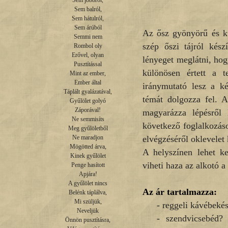
Sem jobbról,

Sem balról,

Sem hátulról,

Sem árúból

Az ősz gyönyörű és kü
Semmi nem

szép őszi tájról kész
Rombol oly

Erővel, olyan

lényeget meglátni, hog
Pusztítással

különösen értett a t
Mint az ember,

Ember által

iránymutató lesz a k
Táplált gyalázatával,

témát dolgozza fel. A
Gyűlölet golyó

Záporával!

magyarázza lépésről 
Ne semmisíts

következő foglalkozás
Meg gyűlöletből

elvégzéséről oklevelet 
Ne maradjon

Mögötted árva,

A helyszínen lehet ker
Kinek gyűlölet

viheti haza az alkotó a
Penge hasított

Apjára!

A gyűlölet nincs

Az ár tartalmazza:
Belénk táplálva,

Mi szüljük,

- reggeli kávébekés
Neveljük

- szendvicsebéd? 
Önnön pusztításra,
