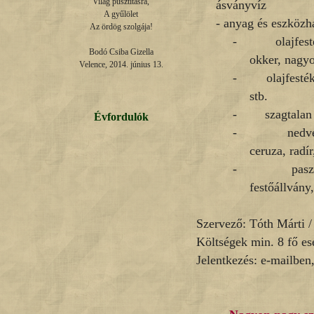
Világ pusztításra,

ásványvíz
A gyűlölet

- anyag és eszközha
Az ördög szolgája!

-
olajfes
Bodó Csiba Gizella

okker, nagyo
Velence, 2014. június 13.
-
olajfesté
stb.
-
szagtalan
Évfordulók
-
nedve
ceruza, radír
-
pasz
festőállvány
Szervező: Tóth Márti 
Költségek min. 8 fő es
Jelentkezés: e-mailben,