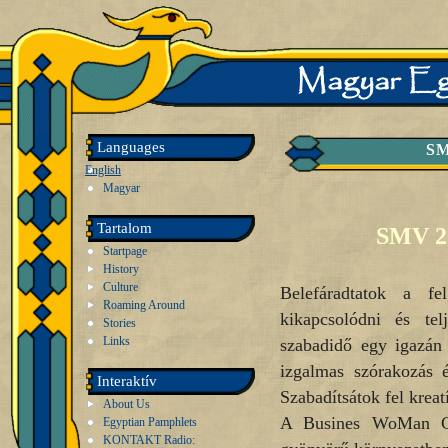
Languages
SM
English
Magyar
Tartalom
SMV 20
Startpage
History
Culture
Belefáradtatok a fe
Roaming Around
kikapcsolódni és te
Stories
Links
szabadidő egy igazán ú
izgalmas szórakozás 
Interaktív
Szabadítsátok fel kreat
About Us
A Busines WoMan Clu
Egyptian Pamphlets
KONTAKT Radio: