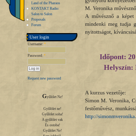
gyönyörű környezetben
Land of the Pharaos
M. Veronika művésznő 
KONTAKT Radio:
Salon to Salon
A művésznő a képet ú
Proposals
mindenki meg tudja g
Forum
nyitottságot, kíváncsis
User login
Username:
*
Időpont: 20
Password:
*
Helyszín: 
Request new password
A kurzus vezetője:
G
yűlölet Ne!

Simon M. Veronika, 
festőművész, munkássá
Gyűlölet ne!

Gyűlölet soha!

http://simonmveronika.
A gyűlölet vak

És ostoba!

Gyűlölet Ne!
